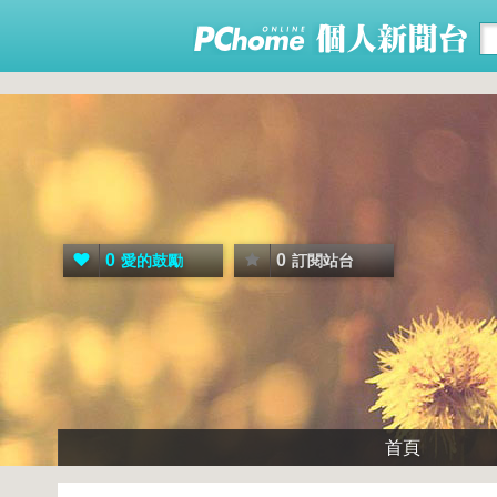
0
0
愛的鼓勵
訂閱站台
首頁