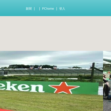
|
|
|
新聞
PChome
登入