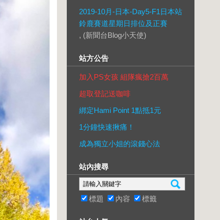
2019-10月-日本-Day5-F1日本站
鈴鹿賽道星期日排位及正賽
, (新聞台Blog小天使)
站方公告
加入PS女孩 組隊瘋搶2百萬
超取登記送咖啡
綁定Hami Point 1點抵1元
1分鐘快速揪痛！
成為獨立小姐的滾錢心法
站內搜尋
標題
內容
標籤