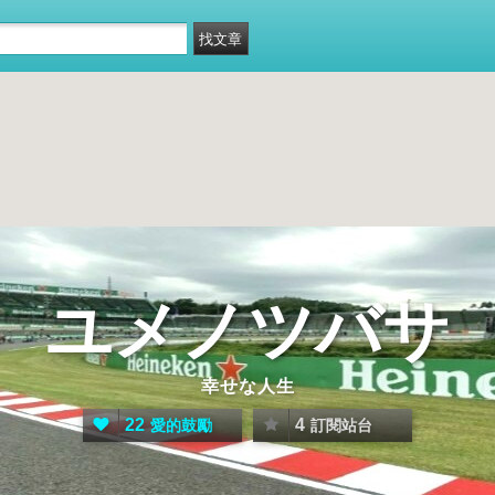
ユメノツバサ
幸せな人生
22
4
愛的鼓勵
訂閱站台