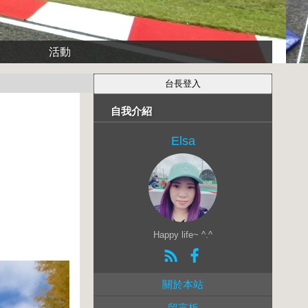
活動
自我介紹
Elsa
Happy life~ ^.^
關於本站
留言板