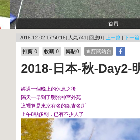
首頁
2018-12-02 17:50:18| 人氣741| 回應0 |
上一篇
|
下一篇
推薦
0
收藏
0
轉貼
0
訂閱站台
2018-日本-秋-Day
經過一個晚上的休息之後
隔天一早到了明治神宮外苑
這裡算是東京有名的銀杏名所
上午8點多到，已有不少人了