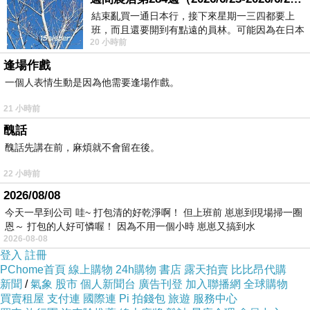
結束亂買一通日本行，接下來星期一三四都要上
班，而且還要開到有點遠的員林。可能因為在日本
20 小時前
花不少錢，星期一出門上班時，心裡沒有一
逢場作戲
一個人表情生動是因為他需要逢場作戲。
21 小時前
醜話
醜話先講在前，麻煩就不會留在後。
22 小時前
2026/08/08
今天一早到公司 哇~ 打包清的好乾淨啊！ 但上班前 崽崽到現場掃一圈
恩～ 打包的人好可憐喔！ 因為不用一個小時 崽崽又搞到水
2026-08-08
登入
註冊
PChome首頁
線上購物
24h購物
書店
露天拍賣
比比昂代購
新聞
/
氣象
股市
個人新聞台
廣告刊登
加入聯播網
全球購物
買賣租屋
支付連
國際連
Pi 拍錢包
旅遊
服務中心