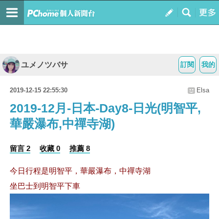
ユメノツバサ
訂閱
我的
2019-12-15 22:55:30
Elsa
2019-12月-日本-Day8-日光(明智平,
華嚴瀑布,中禪寺湖)
留言 2
收藏 0
推薦 8
今日行程是明智平，華嚴瀑布，中禪寺湖
坐巴士到明智平下車