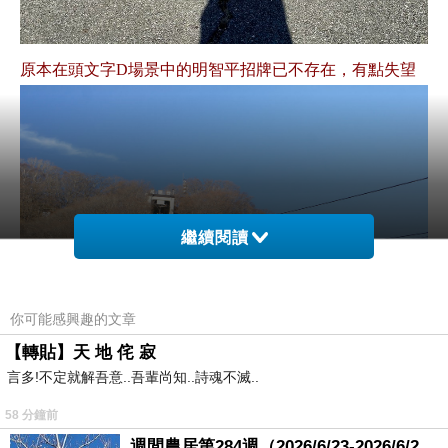
原本在頭文字D場景中的明智平招牌已不存在，有點失望
繼續閱讀
你可能感興趣的文章
【轉貼】天 地 侘 寂
言多!不定就解吾意..吾輩尚知..詩魂不滅..
到了展望台，景色真的是好
（結果隔天因為風大纜車停駛，還好前一天有上來）
58 分鐘前
週間農居第284週（2026/6/23-2026/6/24) 夏至 金黃稻浪洋溢豐收喜悅