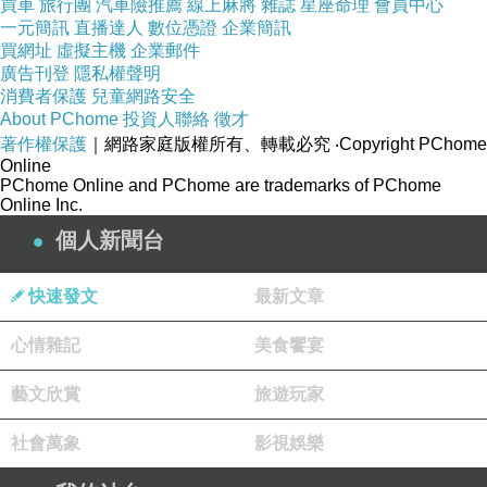
買車
旅行團
汽車險推薦
線上麻將
雜誌
星座命理
會員中心
一元簡訊
直播達人
數位憑證
企業簡訊
買網址
虛擬主機
企業郵件
廣告刊登
隱私權聲明
消費者保護
兒童網路安全
看著いろは坂的牌子，真的很想走一次丫...
About PChome
投資人聯絡
徵才
著作權保護
｜網路家庭版權所有、轉載必究
‧Copyright PChome
但現在的膝蓋實在是無法承受長達6公里多的下坡路，只好
Online
作罷
PChome Online and PChome are trademarks of PChome
Online Inc.
個人新聞台
快速發文
最新文章
心情雜記
美食饗宴
藝文欣賞
旅遊玩家
社會萬象
影視娛樂