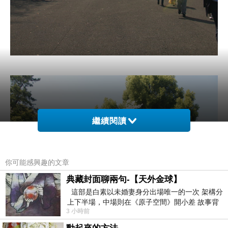
繼續閱讀
你可能感興趣的文章
典藏封面聊兩句-【天外金球】
這部是白素以未婚妻身分出場唯一的一次 架構分
上下半場，中場則在《原子空間》開小差 故事背
3 小時前
景影射西藏境外流亡 地下組織