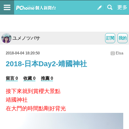
ユメノツバサ
訂閱
我的
2018-04-04 18:20:50
Elsa
2018-日本Day2-靖國神社
留言 0
收藏 0
推薦 0
接下來就到賞櫻大景點
靖國神社
在大門的時間點剛好背光