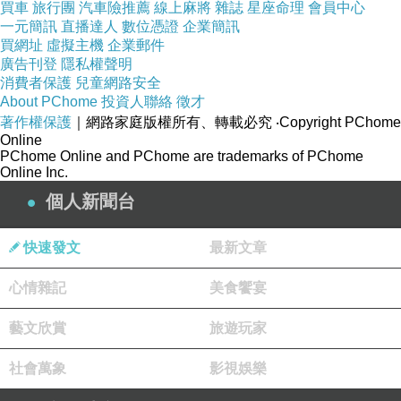
買車
旅行團
汽車險推薦
線上麻將
雜誌
星座命理
會員中心
一元簡訊
直播達人
數位憑證
企業簡訊
買網址
虛擬主機
企業郵件
廣告刊登
隱私權聲明
消費者保護
兒童網路安全
About PChome
投資人聯絡
徵才
著作權保護
｜網路家庭版權所有、轉載必究
‧Copyright PChome
Online
PChome Online and PChome are trademarks of PChome
Online Inc.
個人新聞台
這個大鳥居是銅製的，真的很大一個
快速發文
最新文章
心情雜記
美食饗宴
藝文欣賞
旅遊玩家
社會萬象
影視娛樂