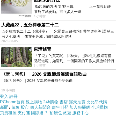
動起來的方法
動起來的方法 文/林玉鳳 上一篇說到靜
養夠了就要動。可很多人一聽
4 小時前
大藏經22，五分律卷第二十二
五分律卷第二十二（彌沙塞） 宋罽賓三藏佛陀什共竺道生等 譯 第三
分之七藥法 佛在王舍城，爾時諸比丘得秋
2026-08-05
東灣踏青
「了兒」的賞花閣。回秋天。 那些毛毛蟲還有禮
遇通道呢，如遇到。一個園區的工作人員撿給我們
3 小時前
細賞。
《阮ㄟ阿爸》｜2026 父親節最催淚台語歌曲
《阮ㄟ阿爸》｜2026 父親節最催淚台語歌曲
19 小時前
登入
註冊
PChome首頁
線上購物
24h購物
書店
露天拍賣
比比昂代購
新聞
/
氣象
股市
個人新聞台
廣告刊登
加入聯播網
全球購物
買賣租屋
支付連
國際連
Pi 拍錢包
旅遊
服務中心