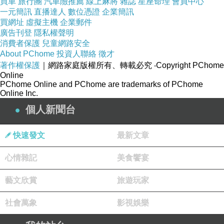
買車
旅行團
汽車險推薦
線上麻將
雜誌
星座命理
會員中心
一元簡訊
直播達人
數位憑證
企業簡訊
買網址
虛擬主機
企業郵件
廣告刊登
隱私權聲明
消費者保護
兒童網路安全
About PChome
投資人聯絡
徵才
著作權保護
｜網路家庭版權所有、轉載必究
‧Copyright PChome
Online
PChome Online and PChome are trademarks of PChome
Online Inc.
個人新聞台
快速發文
最新文章
心情雜記
美食饗宴
藝文欣賞
旅遊玩家
社會萬象
影視娛樂