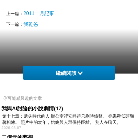
2011十月記事
上一篇：
我乾爸
下一篇：
繼續閱讀
你可能感興趣的文章
我與AI討論的小說劇情(17)
第十七章：遺失時代的人 辦公室裡安靜得只剩時鐘聲。 堯禹舜低頭翻
著相簿。 照片中的袁年，始終與人群保持距離。 別人在聊天。
2026-08-07
二億元的夢想