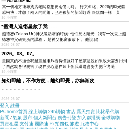
當一個地方連雜貨店老闆都想要兩億元時。 行文至此，2026的時光體
感飛快，才想了兩天的問題，已經被新的新聞趕過 跟陰間一樣，某
10 小時前
*臺灣人造衛星救了我……
趙德恕(Zoldos Ur.)神父還活著的時候: 他怕見太陽光 我有一次去上趙
德恕神父研究所的課程， 趙神父把窗簾放下， 他說:陽
2026-08-07
2026。08。07。
畫圖真的不適合我越畫越排斥看得懂就好了應該是說如果改天需要用到
了自然就會很厲害了現在沒心思在圖上但我還是會努力把它考過———
19 小時前
知幻即離，不作方便，離幻即覺，亦無漸次
。。。。。。。。。。
2026-08-07
登入
註冊
PChome首頁
線上購物
24h購物
書店
露天拍賣
比比昂代購
新聞
/
氣象
股市
個人新聞台
廣告刊登
加入聯播網
全球購物
買賣租屋
支付連
國際連
Pi 拍錢包
旅遊
服務中心