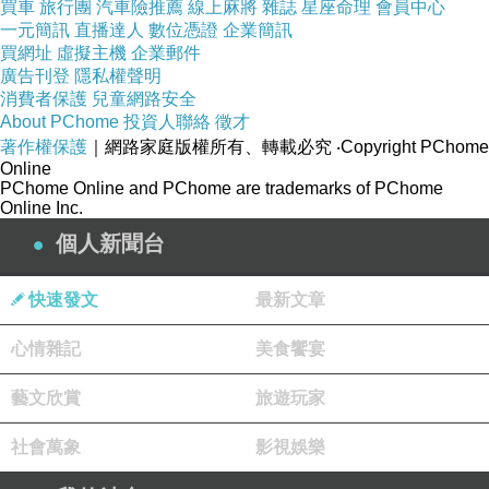
買車
旅行團
汽車險推薦
線上麻將
雜誌
星座命理
會員中心
一元簡訊
直播達人
數位憑證
企業簡訊
買網址
虛擬主機
企業郵件
廣告刊登
隱私權聲明
消費者保護
兒童網路安全
About PChome
投資人聯絡
徵才
著作權保護
｜網路家庭版權所有、轉載必究
‧Copyright PChome
Online
PChome Online and PChome are trademarks of PChome
Online Inc.
冏
2011-06-21 16:46:53
個人新聞台
做為讀者，戚戚焉回說:我也是噢
快速發文
最新文章
心情雜記
美食饗宴
藝文欣賞
旅遊玩家
社會萬象
影視娛樂