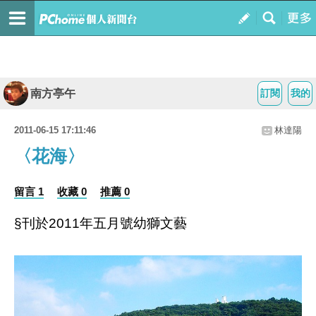
南方亭午
訂閱
我的
2011-06-15 17:11:46
林達陽
〈花海〉
留言 1
收藏 0
推薦 0
§刊於2011年五月號幼獅文藝