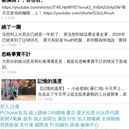
被擱倒了，百份百。
去。我放慢了腳步跟在隊伍最後頭，高過腰際的
https://youtube.com/shorts/JT4fLHpMfYE?is=uk2_hVbA2IJnlyGW 唯
花叢彷彿是惡魔提出的謎題，善感的人一一快樂
天空是你的極限，上！ https://youtube.com/shorts/G3a1Jhcu4
6 小時前
起來了，消失在其中，留下我。
繞了一圈
沒想到上次寫文已經是一年前了。 更沒想到就這麼走著走著，2026年
我也曾付出全部力氣去談沒有結果的戀愛噢。我
已經來到了Q3的8月。 那天和好友You約吃飯，有些難為情地說「覺得
這樣想，知道陽光現在仍然照著我。青春很短，
14 小時前
應該止於至善。
忽略事實不計
大部分的政治意見和社會溝通意見，都是在忽略事實不計的情況下形成
的。
22 小時前
記憶的溫度
【記憶的溫度】～ 小金老師( 嚴仁鴻) 今天早上，
先送走了今天早上從北投來參觀的三台遊覽車，原
15 小時前
以為展場已經差不多要安靜下來，卻發
登入
註冊
PChome首頁
線上購物
24h購物
書店
露天拍賣
比比昂代購
〈頑固的幽靈〉
上一篇：
新聞
/
氣象
股市
個人新聞台
廣告刊登
加入聯播網
全球購物
買賣租屋
支付連
國際連
Pi 拍錢包
旅遊
服務中心
〈圖形〉
下一篇：