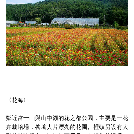
〈花海〉
鄰近富士山與山中湖的花之都公園，主要是一花
卉栽培場，養著大片漂亮的花圃。裡頭另設有大