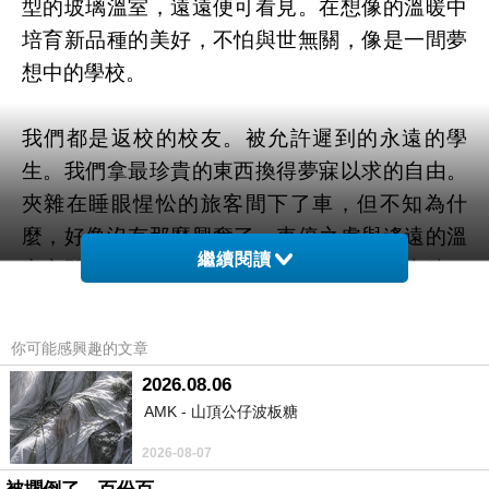
型的玻璃溫室，遠遠便可看見。在想像的溫暖中
培育新品種的美好，不怕與世無關，像是一間夢
想中的學校。
我們都是返校的校友。被允許遲到的永遠的學
生。我們拿最珍貴的東西換得夢寐以求的自由。
夾雜在睡眼惺忪的旅客間下了車，但不知為什
麼，好像沒有那麼興奮了。車停之處與遙遠的溫
繼續閱讀
室之間，隔著就快過季的大片花海，風吹來時，
溫和地浮動著，我仍能將那比喻成假日的操場，
或是蓄滿故事的泳池……
你可能感興趣的文章
2026.08.06
但有些事情是已經過去的。我並非未曾看過花
AMK - 山頂公仔波板糖
海，只是很久不見，多少有些懷念。溫室設在山
2026-08-07
邊，夏天到此為止，但我們卻仍必須往盡處走