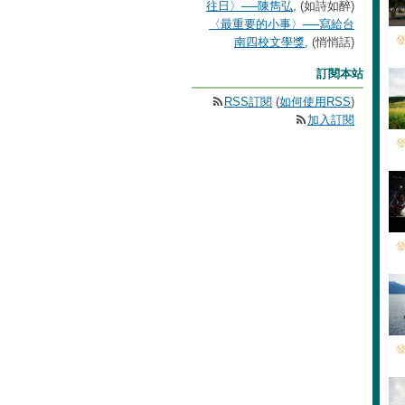
往日〉──陳雋弘
, (如詩如醉)
〈最重要的小事〉──寫給台
發
南四校文學獎
, (悄悄話)
訂閱本站
RSS訂閱
(
如何使用RSS
)
加入訂閱
發
發
發