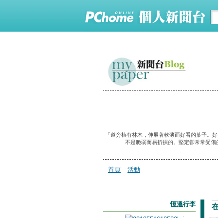
「道旁植有林木，伸展著軟薄而好看的葉子。好
不是脆弱而易折損的。堅定卻常常受傷
首頁
活動
恆溫行李