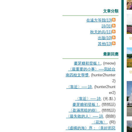
文章分類
在遠方等我(13)
詩(31)
秋天的兵(11)
出版(10)
發
其他(13)
最新回應
麥芽糖初登板！
, (meow)
〈最重要的小事〉──寫給台
發
南四校文學獎
, (hunter2hunter
2)
〈靠近〉── 詩
, (hunter2hunt
er2)
〈靠近〉── 詩
, (光.點.)
麥芽糖初登板！
, (悄悄話)
〈盈滿黑暗的樹〉
, (悄悄話)
〈最失敗的人〉── 詩
, (朗朗)
〈花海〉
, (冏)
《虛構的海》序：〈美好邪惡