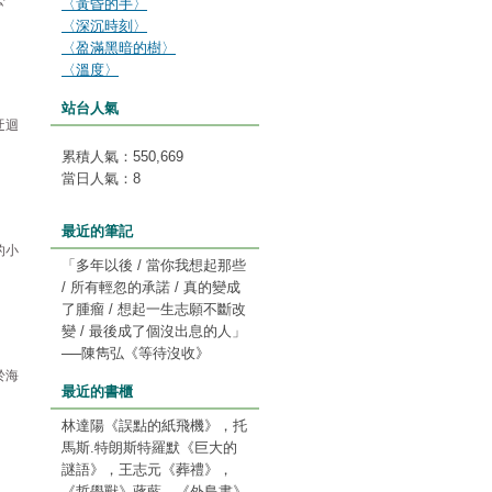
公
〈黃昏的手〉
〈深沉時刻〉
〈盈滿黑暗的樹〉
〈溫度〉
站台人氣
迂迴
累積人氣：
550,669
當日人氣：
8
最近的筆記
的小
「多年以後 / 當你我想起那些
/ 所有輕忽的承諾 / 真的變成
了腫瘤 / 想起一生志願不斷改
變 / 最後成了個沒出息的人」
──陳雋弘《等待沒收》
於海
最近的書櫃
林達陽《誤點的紙飛機》，托
馬斯.特朗斯特羅默《巨大的
謎語》，王志元《葬禮》，
《哲學獸》蔣藍，《外島書》