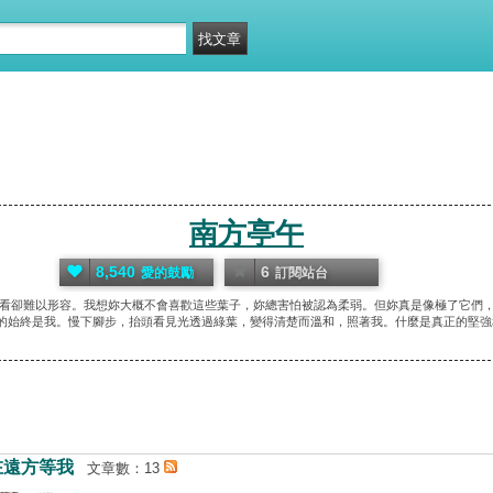
南方亭午
8,540
6
愛的鼓勵
訂閱站台
看卻難以形容。我想妳大概不會喜歡這些葉子，妳總害怕被認為柔弱。但妳真是像極了它們
的始終是我。慢下腳步，抬頭看見光透過綠葉，變得清楚而溫和，照著我。什麼是真正的堅強
在遠方等我
文章數：13