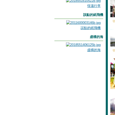
恆溫行李
誤點的紙飛機
發
誤點的紙飛機
虛構的海
虛構的海
發