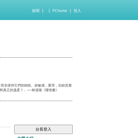
|
|
|
新聞
PChome
登入
，而非撐持它們的樹枝。妳敏感，愛哭，但妳其實
和真正的溫柔？」──林達陽《慢情書》