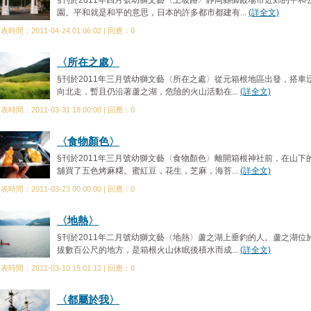
§刊於2011年四月號幼獅文藝〈上坡路〉靜岡縣御殿場市近郊的平和
園。平和就是和平的意思，日本的許多都市都建有...
(詳全文)
表時間：2011-04-24 01:06:02 | 回應：0
〈所在之處〉
§刊於2011年三月號幼獅文藝〈所在之處〉從元箱根地區出發，搭車
向北走，暫且仍沿著蘆之湖，危險的火山活動在...
(詳全文)
表時間：2011-03-31 18:00:00 | 回應：0
〈食物顏色〉
§刊於2011年三月號幼獅文藝〈食物顏色〉離開箱根神社前，在山下
舖買了五色烤麻糬。蜜紅豆，花生，芝麻，海苔...
(詳全文)
表時間：2011-03-23 00:00:00 | 回應：0
〈地熱〉
§刊於2011年二月號幼獅文藝〈地熱〉蘆之湖上垂釣的人。蘆之湖位
拔數百公尺的地方，是箱根火山休眠後積水而成...
(詳全文)
表時間：2011-03-10 15:01:12 | 回應：0
〈都屬於我〉