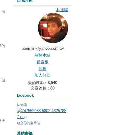
自我介紹
林達陽
。沿
湖的
poemlin@yahoo.com.tw
關於本站
留言板
地圖
加入好友
，但
愛的鼓勵：
8,540
文章篇數：
80
facebook
林達陽
器正
建立你的名片貼
連結書籤