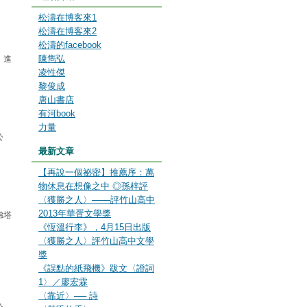
松濤在博客來1
松濤在博客來2
松濤的facebook
陳雋弘
，進
凌性傑
黎俊成
唐山書店
有河book
力量
公
最新文章
【再說一個祕密】推薦序：萬
物休息在想像之中 ◎孫梓評
〈獲勝之人〉───評竹山高中
2013年華胥文學獎
佛塔
《恆溫行李》，4月15日出版
〈獲勝之人〉評竹山高中文學
獎
《誤點的紙飛機》跋文〈證詞
1〉／廖宏霖
〈靠近〉── 詩