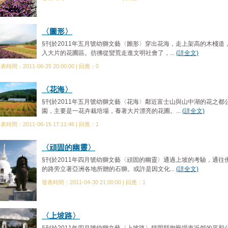
〈圖形〉
§刊於2011年五月號幼獅文藝〈圖形〉穿出花海，走上架高的木棧道
入大片的花圃區。彷彿從蠻荒走進文明社會了，...
(詳全文)
表時間：2011-06-25 20:00:00 | 回應：0
〈花海〉
§刊於2011年五月號幼獅文藝〈花海〉鄰近富士山與山中湖的花之都
園，主要是一花卉栽培場，養著大片漂亮的花圃。...
(詳全文)
表時間：2011-06-15 17:11:46 | 回應：1
〈頑固的幽靈〉
§刊於2011年四月號幼獅文藝〈頑固的幽靈〉通過上坡的考驗，通往
的路旁立著亞洲各地所贈的石獅。或許是因文化...
(詳全文)
發表時間：2011-04-30 21:00:00 | 回應：1
〈上坡路〉