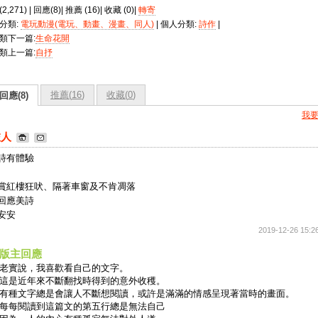
2,271) | 回應(8)| 推薦 (
16
)| 收藏 (
0
)|
轉寄
分類:
電玩動漫(電玩、動畫、漫畫、同人)
| 個人分類:
詩作
|
類下一篇:
生命花開
類上一篇:
自抒
推薦(
16
)
收藏(
0
)
回應(8)
我
旅人
詩有體驗
賞紅樓狂吠、隔著車窗及不肯凋落
回應美詩
安安
2019-12-26 15:2
版主回應
老實說，我喜歡看自己的文字。
這是近年來不斷翻找時得到的意外收穫。
有種文字總是會讓人不斷想閱讀，或許是滿滿的情感呈現著當時的畫面。
每每閱讀到這篇文的第五行總是無法自己