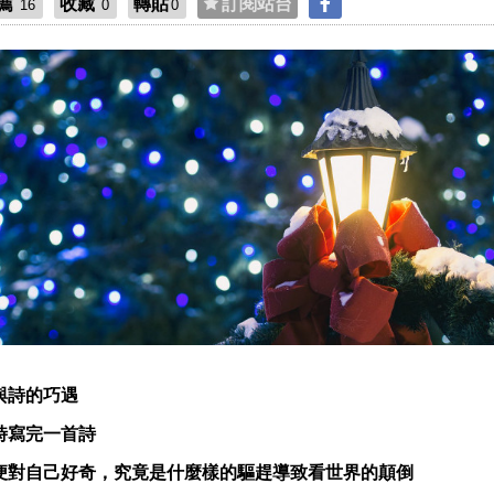
薦
收藏
轉貼
訂閱站台
16
0
0
與詩的巧遇
時寫完一首詩
便對自己好奇，究竟是什麼樣的驅趕導致看世界的顛倒