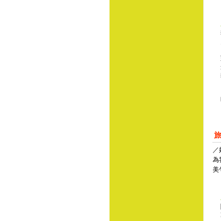
／
為
美