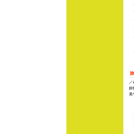
／
妳
美