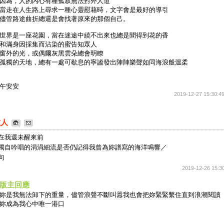
因為，人的內心有種孤寂無法對外人道
當走在人生路上尋求一種心靈慰藉時，文字會是最好的導引
儘管路途曲折總還是會找著原來的那個自己。
世界是一座花園，當在迷途中繞不出來也總是聞得到花的香
和滿身因採集而沾染的蜜告知眾人
窗外的光，或偶爾灰黑雲朵總會明瞭
孤獨的天地，總有一處可歇息的寧謐發出陣陣樂聲如同海浪般溫柔
午安安
2019-12-27 15:30:4
旅人
在我還未醒來前
獨自吟唱的涓涓細流是否仍記得我曾為妳譜寫的海洋鳴響／
句
2019-12-26 15:3
版主回應
妳是我無法卸下的重量，儘管浪聲不斷叫囂我也會把妳緊緊繫住直到浪潮閱讀
妳成為我心中唯一港口