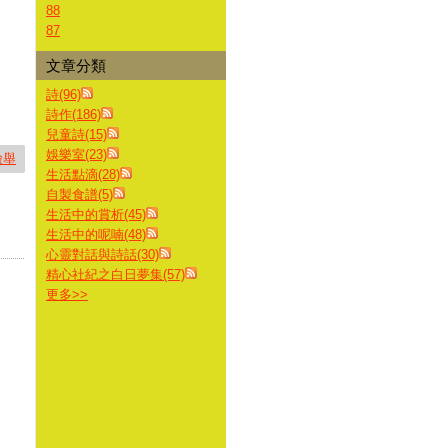
88
87
文章分類
詩(96)
詩作(186)
兒童詩(15)
娛樂室(23)
檢舉
生活點滴(28)
自製食譜(5)
生活中的賞析(45)
生活中的呢喃(48)
心靈對話與詩話(30)
精心社紀之白日夢集(57)
更多
>>