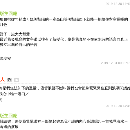
2019-12-30 14:4
版主回應
狠狠把妳勾勒成可嫓美豔陽的一座高山等著豔陽西下就能一把摟住對空長嘆的
月色
對了，旅大大爺爺
最近我發現寫的文字跟以往有了新變化，像是我真的不在依附詩的語言而真正
獨立出屬於自己的語言
晚安安
2019-12-31 00:21:1
旅人
妳是我無法卸下的重量，儘管浪聲不斷叫囂我也會把妳緊緊繫住直到浪潮閱讀
我心中唯一港口／
句
2019-12-30 14:4
版主回應
閱讀妳，迫使我驚慌眼神不斷憶起妳為我守護的內心高調唱起一首搖晃海水不
著邊的淚痕