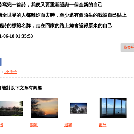
時寫完一首詩，我便又要重新認識一個全新的自己
彿全世界的人都離妳而去時，至少還有個陌生的我被自己貼上
種詩的標籤名牌，走在回家的路上總會認得原來的自己
1-06-18 01:35:53
我要
長：
小洋子
可能對以下文章有興趣
機
洄流
迴響
窗外