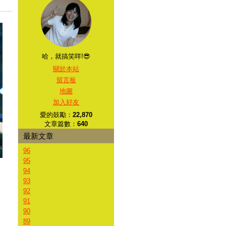
哈，就搞笑咩!😎
關於本站
留言板
地圖
加入好友
愛的鼓勵：
22,870
文章篇數：
640
最新文章
96
95
94
93
92
91
90
89