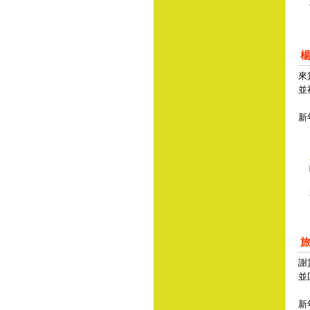
來
並
新
謝
並
新