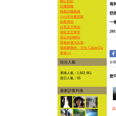
精心社紀
有
紅樓歸晚
楊風詩國曲沝
彷
小小羊兒要回家
劍客阿伯
一
白馬王子阿伯
201
慕松北北草堂
莫云的詩驛站
雷爸的蒸汽火車
楊風爺爺的 文化 CaDen’Za
更多
>>
站台人氣
台
累積人氣：
1,662,961
您
當日人氣：
55
最新訪客列表
生