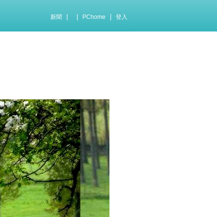
|
|
|
新聞
PChome
登入