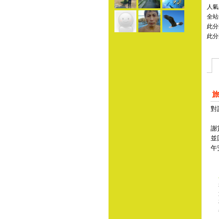
人氣(
全站
此分
此分
對
謝
並
午