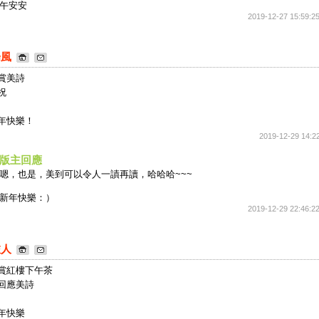
午安安
2019-12-27 15:59:2
楊風
賞美詩
祝
年快樂！
2019-12-29 14:2
版主回應
嗯，也是，美到可以令人一謮再讀，哈哈哈~~~
新年快樂：）
2019-12-29 22:46:2
旅人
賞紅樓下午茶
回應美詩
年快樂