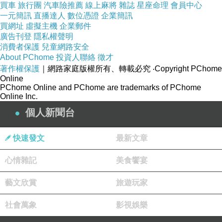
買車
旅行團
汽車險推薦
線上麻將
雜誌
星座命理
會員中心
一元簡訊
直播達人
數位憑證
企業簡訊
買網址
虛擬主機
企業郵件
旅人
廣告刊登
隱私權聲明
2024-07-06 20:23:44
消費者保護
兒童網路安全
謝賞紅樓扶桑花
About PChome
投資人聯絡
徵才
並回應美詩
著作權保護
｜網路家庭版權所有、轉載必究
‧Copyright PChome
Online
版主回應
PChome Online and PChome are trademarks of PChome
午安安
Online Inc.
2024-07-12 14:53:12
個人新聞台
旅人
快速發文
最新文章
2024-07-06 20:22:14
／喜歡詩，是因為和生命的相遇
心情雜記
美食饗宴
詩不是因為想寫
而是，源源不絕的流動趨使內心油然而生出美的風
藝文欣賞
旅遊玩家
影...／
小洋子是生命詩人
社會萬象
影視娛樂
晚安安