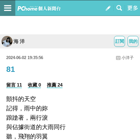
海 洋
訂閱
我的
2024-06-02 19:35:56
小洋子
81
留言 11
收藏 0
推薦 24
顫抖的天空
記得，雨中的妳
踉蹌著，兩行淚
與佔據街道的大雨同行
聽，飛翔的羽翼