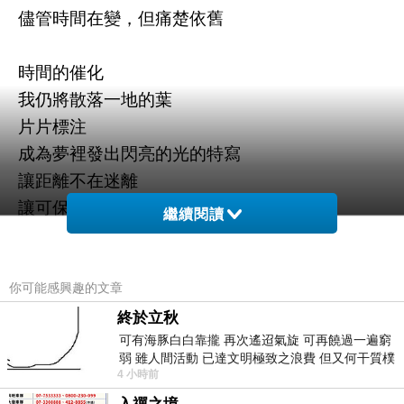
儘管時間在變，但痛楚依舊
時間的催化
我仍將散落一地的葉
片片標注
成為夢裡發出閃亮的光的特寫
讓距離不在迷離
讓可保存的濃度全堆疊在情感
繼續閱讀
一一成為雨聲能與妳交融的語調
風吹襲赤腳裸露的腳步
你可能感興趣的文章
惹出動人小徑鋪成過往
終於立秋
可有海豚白白靠攏 再次遙迢氣旋 可再饒過一遍窮
讓醒來後的光影成不被注視下的空氣騰出可喘息
弱 雖人間活動 已達文明極致之浪費 但又何干質樸
的空間
4 小時前
者 只能白白陪葬
讓再度站上一模一樣的天空繼續飛翔的妳