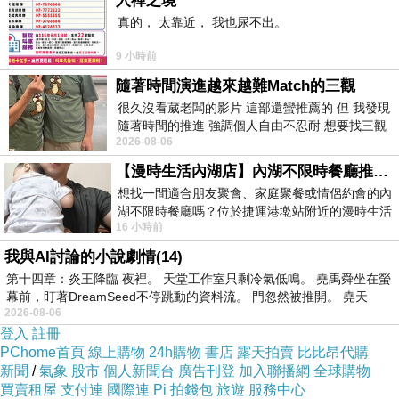
入禪之境
儘管黑暗攀爬進天空令天空佈滿層層黑雲
真的， 太靠近， 我也尿不出。
我依然站在深處眺望妳那般高的自由飛出光明燦
9 小時前
爛
隨著時間演進越來越難Match的三觀
2024-06-02 19:35:56
很久沒看葳老闆的影片 這部還蠻推薦的 但 我發現
隨著時間的推進 強調個人自由不忍耐 想要找三觀
2026-08-06
接近的不要說對象 連朋友都超
【漫時生活內湖店】內湖不限時餐廳推薦｜捷運港墘站美食，聚餐、約會、家庭聚會首選，正餐甜點一次滿足
想找一間適合朋友聚會、家庭聚餐或情侶約會的內
湖不限時餐廳嗎？位於捷運港墘站附近的漫時生活
16 小時前
內湖店，從捷運站步行約4分鐘即可抵
80
上一篇：
我與AI討論的小說劇情(14)
82
下一篇：
第十四章：炎王降臨 夜裡。 天堂工作室只剩冷氣低鳴。 堯禹舜坐在螢
幕前，盯著DreamSeed不停跳動的資料流。 門忽然被推開。 堯天
2026-08-06
登入
註冊
PChome首頁
線上購物
24h購物
書店
露天拍賣
比比昂代購
新聞
/
氣象
股市
個人新聞台
廣告刊登
加入聯播網
全球購物
買賣租屋
支付連
國際連
Pi 拍錢包
旅遊
服務中心