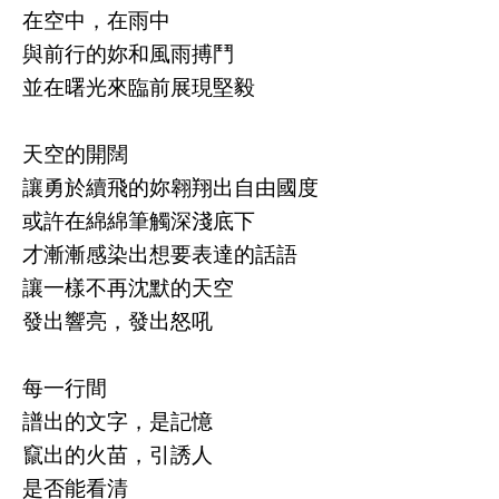
在空中，在雨中
與前行的妳和風雨搏鬥
並在曙光來臨前展現堅毅
天空的開闊
讓勇於續飛的妳翱翔出自由國度
或許在綿綿筆觸深淺底下
才漸漸感染出想要表達的話語
讓一樣不再沈默的天空
發出響亮，發出怒吼
每一行間
譜出的文字，是記憶
竄出的火苗，引誘人
是否能看清