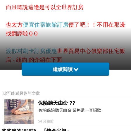
而且聽說這邊是可以全世界訂房
也太方
便宜住宿旅館訂房
便了吧！！不用在那邊
找翻譯啦ＱＱ
渡假村刷卡訂房優惠
世界貿易中心俱樂部住宅飯
店 - 紐約 的介紹在下面
繼續閱讀
如果有興趣到這附近玩的，不妨可以看看喔！
你可能感興趣的文章
PS.若您家裡有0~4歲的小朋友，
自助旅行推薦
點
保險聽天由命 ??
我進入索取免費《迪士尼美語世界試用包》
你的保險聽天由命 業務還一直唱歌
以下是 世界貿易中心俱樂部住宅飯店 - 紐約 的介
54 分鐘前
紹 如果也跟我一樣喜歡不妨看看喔!