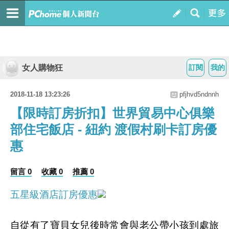
女人購物狂
訂閱
我的
2018-11-18 13:23:26
pfjhvd5ndnnh
【限時訂房折扣】世界貿易中心俱樂
部住宅飯店 - 紐約 渡假村刷卡訂房優
惠
留言 0
收藏 0
推薦 0
五星級酒店訂房優惠
自從有了寶貝女兒後時常會與老公帶小孩到處旅