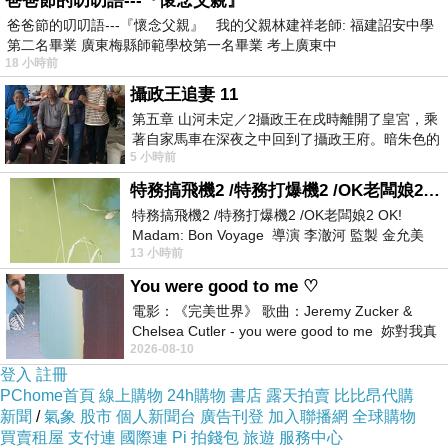
爸爸節的叨叨語---『懷念父親』
爸爸節的叨叨語---『懷念父親』 我的父親林建祥老師: 福建詔安中學
第二名畢業 廣東梅縣師範學校第一名畢業 考上廣東中
↓↓↓限量特優價格按鈕↓↓↓
18 小時前
攝政王追妻 11
第五章 山河未定／2攝政王在戌時離開了皇宮，乘
著自家馬車在深夜之中回到了攝政王府。暗朱色的
5 小時前
大門上方掛了兩只燃著燭火的燈籠，正
特務搞飛機2 /特務打爆機2 /OK老闆娘2 OK! Madam: Bon Voyage
特務搞飛機2 /特務打爆機2 /OK老闆娘2 OK!
Madam: Bon Voyage 導演 李澈河 監製 金允美
13 小時前
劇本 申鉉成 主演 嚴正化 朴誠雄
You were good to me ♡
電影：《完美世界》 歌曲：Jeremy Zucker &
Chelsea Cutler - you were good to me 妳對我真
2026-08-10
好 因
登入
註冊
PChome首頁
線上購物
24h購物
書店
露天拍賣
比比昂代購
新聞
/
氣象
股市
個人新聞台
廣告刊登
加入聯播網
全球購物
買賣租屋
支付連
國際連
Pi 拍錢包
旅遊
服務中心