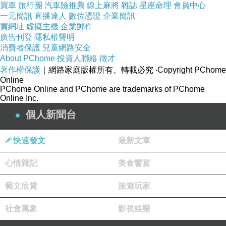
買車
旅行團
汽車險推薦
線上麻將
雜誌
星座命理
會員中心
一元簡訊
直播達人
數位憑證
企業簡訊
買網址
虛擬主機
企業郵件
廣告刊登
隱私權聲明
消費者保護
兒童網路安全
About PChome
投資人聯絡
徵才
著作權保護
｜網路家庭版權所有、轉載必究
‧Copyright PChome
Online
PChome Online and PChome are trademarks of PChome
Online Inc.
個人新聞台
快速發文
最新文章
心情雜記
美食饗宴
藝文欣賞
旅遊玩家
社會萬象
影視娛樂