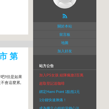
關於本站
留言板
地圖
加入好友
市 第
站方公告
加入PS女孩 組隊瘋搶2百萬
!!但是如果
不會這麼累,
超取登記送咖啡
綁定Hami Point 1點抵1元
1分鐘快速揪痛！
成為獨立小姐的滾錢心法