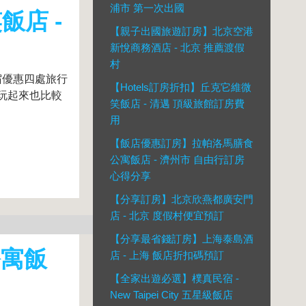
浦市 第一次出國
飯店 -
【親子出國旅遊訂房】北京空港
新悅商務酒店 - 北京 推薦渡假
村
宿優惠四處旅行
【Hotels訂房折扣】丘克它維微
玩起來也比較
笑飯店 - 清邁 頂級旅館訂房費
用
【飯店優惠訂房】拉帕洛馬膳食
公寓飯店 - 濟州市 自由行訂房
心得分享
【分享訂房】北京欣燕都廣安門
店 - 北京 度假村便宜預訂
【分享最省錢訂房】上海泰島酒
公寓飯
店 - 上海 飯店折扣碼預訂
【全家出遊必選】樸真民宿 -
New Taipei City 五星級飯店