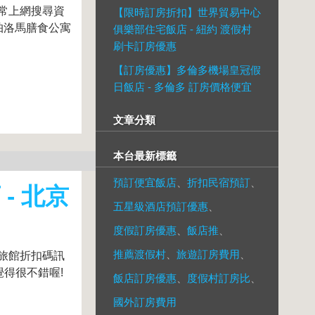
常上網搜尋資
【限時訂房折扣】世界貿易中心
帕洛馬膳食公寓
俱樂部住宅飯店 - 紐約 渡假村
刷卡訂房優惠
【訂房優惠】多倫多機場皇冠假
日飯店 - 多倫多 訂房價格便宜
文章分類
本台最新標籤
預訂便宜飯店
、
折扣民宿預訂
、
- 北京
五星級酒店預訂優惠
、
度假訂房優惠
、
飯店推
、
推薦渡假村
、
旅遊訂房費用
、
旅館折扣碼訊
覺得很不錯喔!
飯店訂房優惠
、
度假村訂房比
、
國外訂房費用