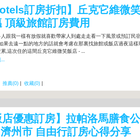
otels訂房折扣】丘克它維微笑
邁 頂級旅館訂房費用
多人跟我一樣有放假就喜歡帶家人到處走走看一下風景或預訂民
但是如果去遠一點的地方的話就會考慮在那裏找旅館或飯店過夜這樣
累,這次住的這間丘克它維微笑飯店 - ...
..
|
推薦(0)
|
收藏(0)
|
飯店優惠訂房】拉帕洛馬膳食
- 濟州市 自由行訂房心得分享