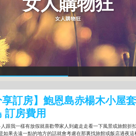
女人購物狂
女人購物狂
享訂房】鮑恩島赤楊木小屋套房
 訂房費用
多人跟我一樣有放假就喜歡帶家人到處走走看一下風景或旅館折
!但是如果去遠一點的地方的話就會考慮在那裏找旅館或飯店過夜這