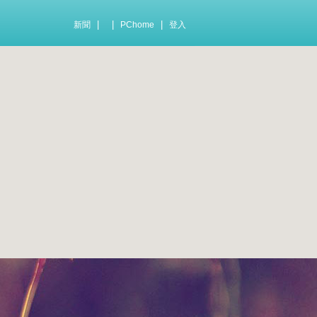
|
|
|
新聞
PChome
登入