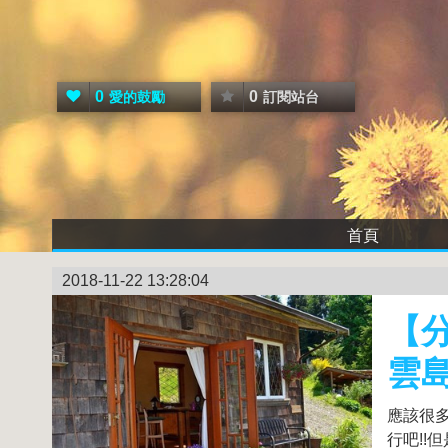
0
0
愛的鼓勵
訂閱站台
首頁
2018-11-22 13:28:04
【分
雲島
應該很
行吧!