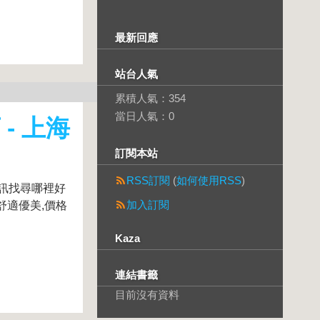
最新回應
站台人氣
累積人氣：
354
當日人氣：
0
- 上海
訂閱本站
RSS訂閱
(
如何使用RSS
)
訊找尋哪裡好
加入訂閱
舒適優美,價格
Kaza
連結書籤
目前沒有資料