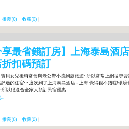
|
推薦(0)
|
收藏(0)
|
享最省錢訂房】上海泰島酒店 
店折扣碼預訂
了寶貝女兒後時常會與老公帶小孩到處旅遊~所以常常上網搜尋資
舒適的住宿~~這次到了上海泰島酒店 - 上海 覺得很不錯喔!環境
~所以很適合全家人預訂民宿優惠...
..
|
推薦(0)
|
收藏(0)
|