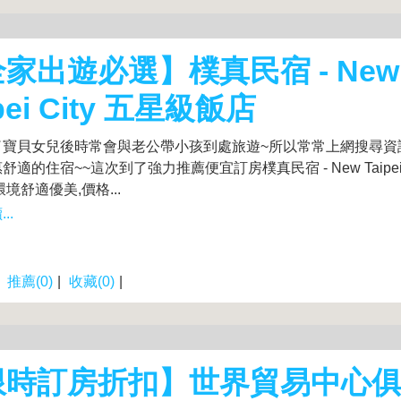
家出遊必選】樸真民宿 - New
ipei City 五星級飯店
了寶貝女兒後時常會與老公帶小孩到處旅遊~所以常常上網搜尋資
適的住宿~~這次到了強力推薦便宜訂房樸真民宿 - New Taipei 
環境舒適優美,價格...
..
|
推薦(0)
|
收藏(0)
|
限時訂房折扣】世界貿易中心