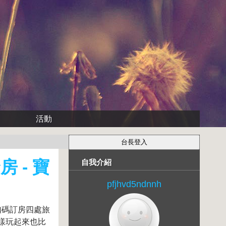
活動
 - 寶
自我介紹
pfjhvd5ndnnh
扣碼訂房四處旅
樣玩起來也比