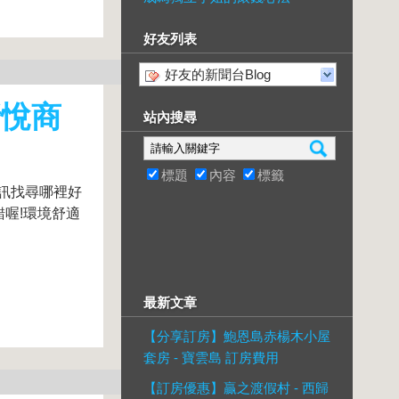
好友列表
好友的新聞台Blog
新悅商
站內搜尋
標題
內容
標籤
訊找尋哪裡好
錯喔!環境舒適
最新文章
【分享訂房】鮑恩島赤楊木小屋
套房 - 寶雲島 訂房費用
【訂房優惠】贏之渡假村 - 西歸