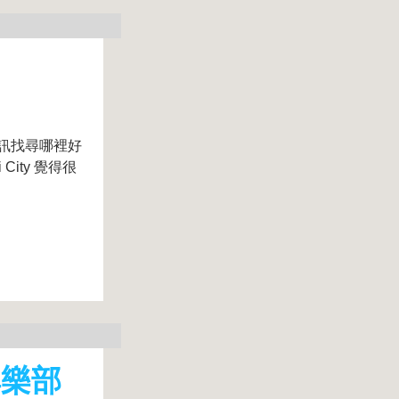
訊找尋哪裡好
City 覺得很
俱樂部