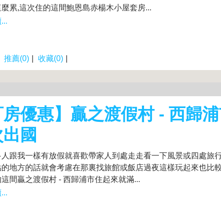
麼累,這次住的這間鮑恩島赤楊木小屋套房...
..
|
推薦(0)
|
收藏(0)
|
房優惠】贏之渡假村 - 西歸浦
次出國
多人跟我一樣有放假就喜歡帶家人到處走走看一下風景或四處旅行吧
點的地方的話就會考慮在那裏找旅館或飯店過夜這樣玩起來也比較
這間贏之渡假村 - 西歸浦市住起來就滿...
..