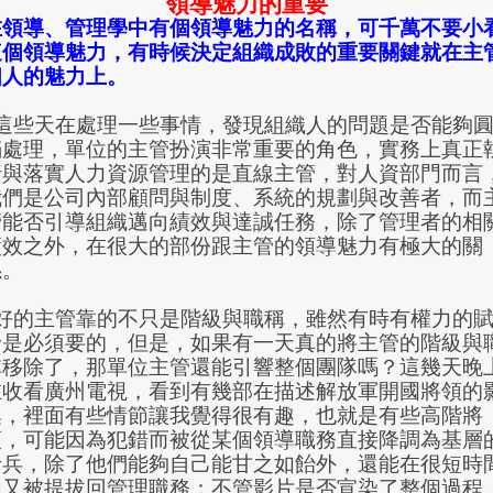
領導魅力的重要
在領導、管理學中有個領導魅力的名稱，可千萬不要小
這個領導魅力，有時候決定組織成敗的重要關鍵就在主
個人的魅力上。
這些天在處理一些事情，發現組織人的問題是否能夠
滿處理，單位的主管扮演非常重要的角色，實務上真正
行與落實人力資源管理的是直線主管，對人資部門而言
我們是公司內部顧問與制度、系統的規劃與改善者，而
管能否引導組織邁向績效與達誠任務，除了管理者的相
績效之外，在很大的部份跟主管的領導魅力有極大的關
係。
好的主管靠的不只是階級與職稱，雖然有時有權力的
予是必須要的，但是，如果有一天真的將主管的階級與
稱移除了，那單位主管還能引響整個團隊嗎？這幾天晚
在收看廣州電視，看到有幾部在描述解放軍開國將領的
集，裡面有些情節讓我覺得很有趣，也就是有些高階將
領，可能因為犯錯而被從某個領導職務直接降調為基層
士兵，除了他們能夠自己能甘之如飴外，還能在很短時
內又被提拔回管理職務；不管影片是否宣染了整個過程