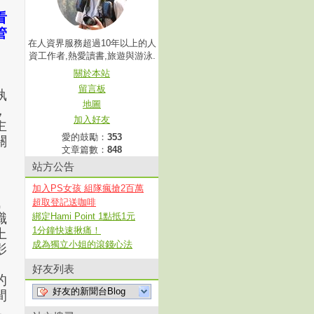
看
管
在人資界服務超過10年以上的人
資工作者,熱愛讀書,旅遊與游泳.
關於本站
圓
留言板
執
地圖
，
加入好友
主
愛的鼓勵：
353
關
文章篇數：
848
站方公告
加入PS女孩 組隊瘋搶2百萬
賦
超取登記送咖啡
職
綁定Hami Point 1點抵1元
1分鐘快速揪痛！
上
成為獨立小姐的滾錢心法
影
好友列表
的
好友的新聞台Blog
間
，