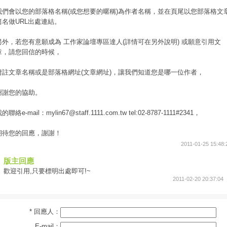
我們會以您的部落格名稱(或您想要的暱稱)為作者名稱，並在頁尾以您部落格文
篇名做URL出處連結。
另外，若您有意願成為 工作家論壇專區達人(詳情可在另外說明) 或願意引用文
章，請您回信的時候，
附註文章名稱或是部落格網址(文章網址)，讓我們知道您是哪一位作者，
謝謝您的協助。
的聯絡e-mail：mylin67@staff.1111.com.tw tel:02-8787-1111#2341，
期待您的回應，謝謝！
2011-01-25 15:48:
版主回應
歡迎引用,只要標明出處即可!~
2011-02-20 20:37:04
* 回應人：
E-mail：