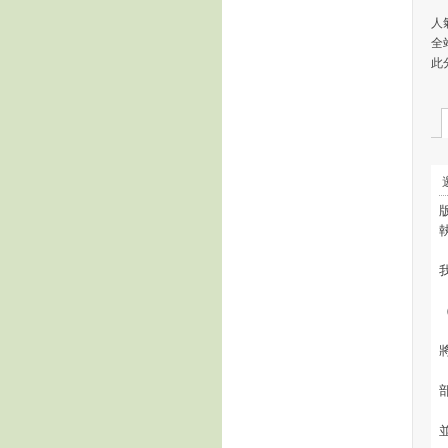
人氣
全
此