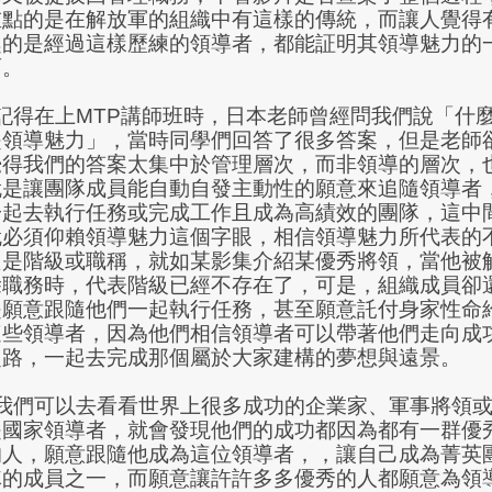
重點的是在解放軍的組織中有這樣的傳統，而讓人覺得
趣的是經過這樣歷練的領導者，都能証明其領導魅力的
面。
記得在上
MTP
講師班時，日本老師曾經問我們說「什
是領導魅力」，當時同學們回答了很多答案，但是老師
覺得我們的答案太集中於管理層次，而非領導的層次，
就是讓團隊成員能自動自發主動性的願意來追隨領導者
一起去執行任務或完成工作且成為高績效的團隊，這中
就必須仰賴領導魅力這個字眼，相信領導魅力所代表的
只是階級或職稱，就如某影集介紹某優秀將領，當他被
除職務時，代表階級已經不存在了，可是，組織成員卻
是願意跟隨他們一起執行任務，甚至願意託付身家性命
這些領導者，因為他們相信領導者可以帶著他們走向成
之路，一起去完成那個屬於大家建構的夢想與遠景。
我們可以去看看世界上很多成功的企業家、軍事將領
是國家領導者，就會發現他們的成功都因為都有一群優
的人，願意跟隨他成為這位領導者，，讓自己成為菁英
隊的成員之一，而願意讓許許多多優秀的人都願意為領