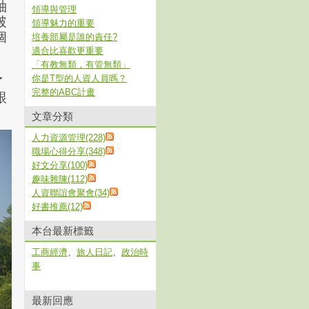
袖
領導與管理
破
領導魅力的重要
個
培養部屬是誰的責任?
適合比喜歡更重要
「有教無類，有管無類」
你是T型的人資人員嗎？
了
完整的ABC計畫
跟
文章分類
人力資源管理(228)
職場心得分享(348)
好文分享(100)
趣味雜陳(112)
人資聯誼會聚會(34)
好書推薦(12)
本台最新標籤
工商經濟
、
旅人日記
、
政治時
事
最新回應