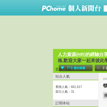
人力資源(HR)的經驗分
格,歡迎大家一起來彼此
353
2
愛的鼓勵
首頁
活動
站台人氣
20
累積人氣：
661,617
當日人氣：
31
訂閱本站