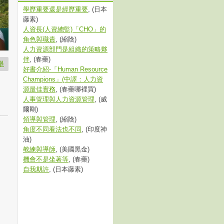
學歷重要還是經歷重要
, (日本
藤素)
人資長(人資總監)「CHO」的
角色與職責
, (縮陰)
人力資源部門是組織的策略夥
伴
, (春藥)
舉
好書介紹-「Human Resource
Champions」(中譯：人力資
源最佳實務
, (春藥哪裡買)
人事管理與人力資源管理
, (威
爾剛)
領導與管理
, (縮陰)
角度不同看法也不同
, (印度神
油)
教練與導師
, (美國黑金)
機會不是坐著等
, (春藥)
自我期許
, (日本藤素)