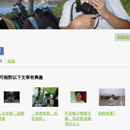
我要檢
長：
彼德
可能對以下文章有興趣
人生有夢，築夢
「有教無類，有
不是醜小鴨變天
孰輕孰重?
踏實
管無類」
鵝，而是變成優
秀的大人