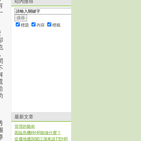
站內搜尋
有
一
標題
內容
標籤
麼
卻
也
，
間
不
解
還
給
功
或
最新文章
秀
管理的藝術
團
面臨危機時HR能做什麼？
導
從擺地攤與闖江湖來談T型HR