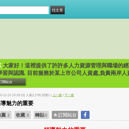
享
大家好！這裡提供了許許多人力資源管理與職場的經
學習與認識. 目前服務於某上市公司人資處,負責兩岸人
訂閱站台
10-12-22 15:29:22| 人氣2,278| 回應1 |
上一篇
|
下一篇
領導魅力的重要
推薦
收藏
轉貼
訂閱站台
2
0
0