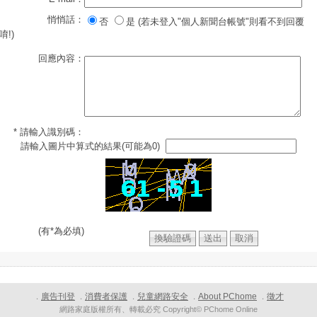
悄悄話：
否
是 (若未登入"個人新聞台帳號"則看不到回覆
唷!)
回應內容：
* 請輸入識別碼：
請輸入圖片中算式的結果(可能為0)
(有*為必填)
廣告刊登
消費者保護
兒童網路安全
About PChome
徵才
．
．
．
．
．
網路家庭版權所有、轉載必究 Copyright© PChome Online