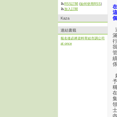
RSS訂閱
(
如何使用RSS
)
加入訂閱
Kaza
連結書籤
報名後必將資料寄給市調公司
at once