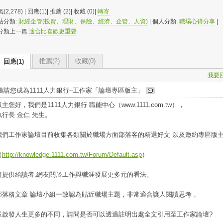
(2,278) | 回應(1)| 推薦 (
2
)| 收藏 (
0
)|
轉寄
站分類:
財經企管(投資、理財、保險、經濟、企管、人資)
| 個人分類:
職場心得分享
|
分類上一篇:
適合比喜歡更重要
推薦(
2
)
收藏(
0
)
回應(1)
我要
邀請您成為1111人力銀行–工作家「論壇專區版主」
版主您好，我們是1111人力銀行 職能中心（www.1111.com.tw），
執行長 金仁 先生。
我們工作家論壇目前收集各類關於職場方面部落客的精選好文 以及邀約專區版
（
http://knowledge.1111.com.tw/Forum/Default.asp
）
將提供給讀者.網友關於工作與職涯發展更多元的看法。
部落格文章 論壇小組一致認為貼近職場主題，非常適合讓人閱讀思考，
並啟發人生更多的不同，請問是否可以透過註明出處全文引用至工作家論壇?