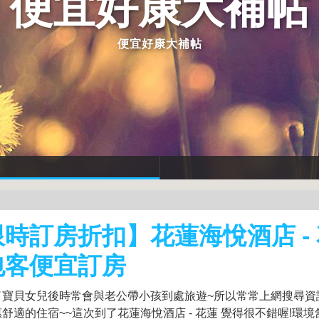
便宜好康大補帖
便宜好康大補帖
時訂房折扣】花蓮海悅酒店 -
包客便宜訂房
了寶貝女兒後時常會與老公帶小孩到處旅遊~所以常常上網搜尋資
舒適的住宿~~這次到了花蓮海悅酒店 - 花蓮 覺得很不錯喔!環境