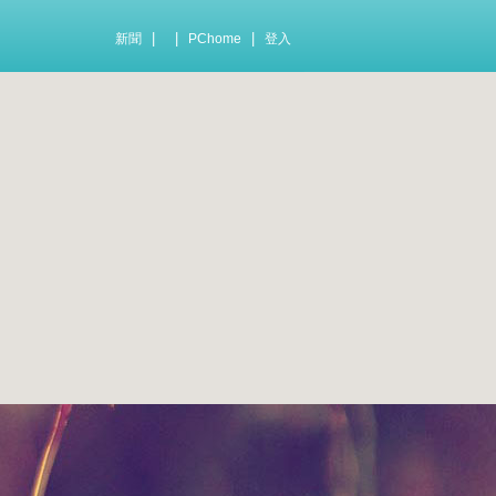
|
|
|
新聞
PChome
登入