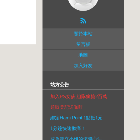
關於本站
留言板
地圖
加入好友
站方公告
加入PS女孩 組隊瘋搶2百萬
超取登記送咖啡
綁定Hami Point 1點抵1元
1分鐘快速揪痛！
成為獨立小姐的滾錢心法