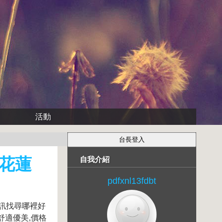
活動
 花蓮
自我介紹
pdfxnl13fdbt
訊找尋哪裡好
舒適優美,價格