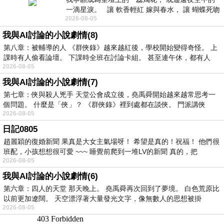
一滴星淚。 讓 軟香輕紅 嫁與春水， 讓 蝴蝶死吻
2026-08-05
夏日最後一瓣玫瑰， 讓
我與AI討論的小說劇情(8)
第八章：被輔導的人 《群俠錄》越來越紅後，學校開始變得奇怪。 上
課時有人偷看論壇。 下課時全班在討論卡組。 甚至連午休，都有人
2026-08-05
我與AI討論的小說劇情(7)
第七章：俠與殺人兇手 天堂公會成立後，堯禹舜開始越來越常思考一
個問題。 什麼是「俠」？ 《群俠錄》裡到處都在談俠。 門派講俠
2026-08-05
日記0805
趙麗穎的復婚新聞 果真是大女主氣場呀！ 希望是真的！祝福！ 他們很
班配，小孩想想很可愛 ~~~ 睡覺前爬到一堆LV的新聞 真的，把
2026-08-05
我與AI討論的小說劇情(6)
第六章：四人的天堂 那天晚上。 堯禹舜再次回到了夢境。 白色荒原比
以前更加遼闊。 天空漂浮著大量發光文字，像無數人的思想被掛
2026-08-05