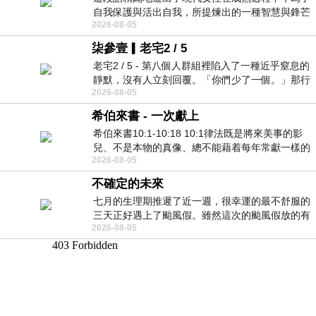
自我保護與活出自我，所提煉出的一種智慧與鋒芒
2026-08-05
的平衡。 核心解讀與看法
柒參壹▎老宅2 / 5
老宅2 / 5 - 第八個人群組裡陷入了一種近乎窒息的
靜默，沒有人立刻回覆。「你們少了一個。」那行
2026-08-05
字像一顆冰冷的鐵釘，硬生生刺進螢
希伯來書 - 一次獻上
希伯來書10:1-10:18 10:1律法既是將來美事的影
兒、不是本物的真像、總不能藉着每年常獻一樣的
2026-08-05
祭物、叫那近前來的人得以完全。 10
不確定的未來
七月的生理期推遲了近一週，很幸運的最不舒服的
三天正好遇上了颱風假。雖然這次的颱風假放的有
2026-08-05
點虛，因為風雨不大，但這也是最想要的