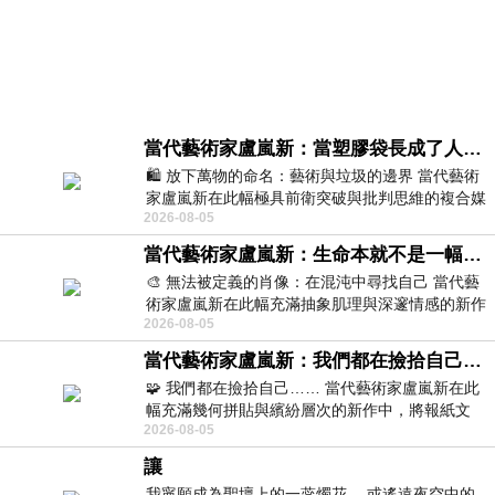
當代藝術家盧嵐新：當塑膠袋長成了人的模樣，我們的目光是否學會了放下偏見？
🛍️ 放下萬物的命名：藝術與垃圾的邊界 當代藝術
家盧嵐新在此幅極具前衛突破與批判思維的複合媒
2026-08-05
材新作中，直接將被大眾定義為廢棄物
當代藝術家盧嵐新：生命本就不是一幅能被定義的肖像，在混亂與交疊中拼湊完整的靈魂
🎨 無法被定義的肖像：在混沌中尋找自己 當代藝
術家盧嵐新在此幅充滿抽象肌理與深邃情感的新作
2026-08-05
中，以灰白為基底，交織著塗抹、刮擦與
當代藝術家盧嵐新：我們都在撿拾自己，將散落的情緒與碎片，拼回生命完整的輪廓
🧩 我們都在撿拾自己…… 當代藝術家盧嵐新在此
幅充滿幾何拼貼與繽紛層次的新作中，將報紙文
2026-08-05
字、彩色剪紙與明亮顏料層層
讓
我寧願成為聖壇上的一蕊燭花， 或遙遠夜空中的