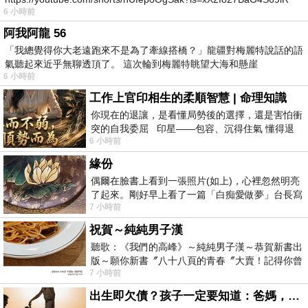
6 小時前
https
阿我阿龍 56
「我總覺得你大老遠跑來不是為了牽線搭橋？」龍疆對梅麗特說話的語
氣聽起來近乎無聊透頂了。 這次輪到梅麗特眺望大海和懸崖
6 小時前
工作上官印相生的柔順智慧 | 命理知識
你現在的退讓，是看懂局勢後的選擇，還是害怕衝
突的自我委屈 印星——包容、沉得住氣 懂得退
6 小時前
一步觀察，不會
緣份
偶爾在臉書上看到一張照片(如上)，心裡忽然明亮
了起來。剛好早上看了一篇「白痴愛做夢」台長寫
7 小時前
的貼文，在回顧年輕時瘋狂愛上
祝賀～純純男子漢
聽歌：《我們的高峰》～純純男子漢～恭賀新書出
版～願你新書〞八十八頁的青春〞大賣！記得你曾
7 小時前
經在我的版留言…「好讚的圖^^感覺大家
出生即欠債？孩子一定要知道：爸媽，其實我不欠你們