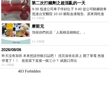
第二次打鐵劑之超混亂的一天
9:30 抵達公司車子停好位子 9:40 從公司騎腳踏車
抵達台安醫院 10:10 聽取血液報告。原來我吃進
14 小時前
去的 B12 彌可保並非沒有吸收而是超
摩斯兄
預祝你們的店「人面桃花相映紅。」
14 小時前
2026/08/06
昨天沒有加班 本來想說些個日誌吧！ 洗完澡坐在床上 開了筆電 然後
停電了！！ 崽崽當下直接一個三小？ 就脫口而出
15 小時前