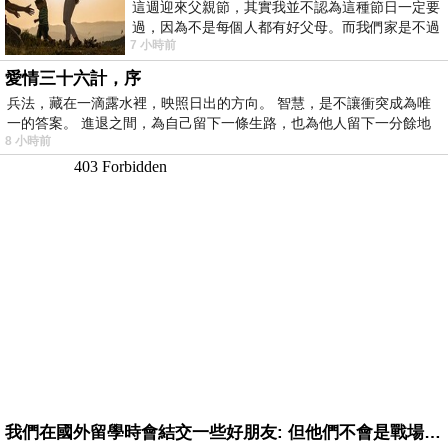
這週迎來父親節，其實我並不認為這種節日一定要
過，因為不是每個人都有好父母。而我們家是不過
7 小時前
節的，平時也沒什麼儀式感，生活趨近冷
愛情三十六計，序
兵法，藏在一滴露水裡，映照日出的方向。 智慧，是不讓衝突成為唯
一的答案。 進退之間，為自己留下一條生路，也為他人留下一分餘地
8 小時前
我們在國外留學時會結交一些好朋友: 但他們不會是戰場上的朋友