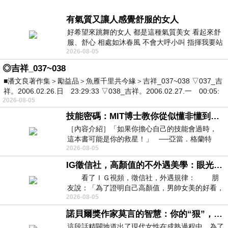
有氣質又讓人感覺舒服的女人
好希望來跳舞的女人 都是這種氣質美女 看起來舒
服、舒心 相處如沐春風 不會大呼小叫 指揮我要站
2026-08-05
哪個位子 妳老幾？？
◎吉祥_037~038
■潘文良著作集＞勵益品＞魚雁千里共今緣＞吉祥_037~038 ▽037_吉
祥。2006.02.26.日 23:29:33 ▽038_吉祥。2006.02.27.一 00:05:
2026-08-05
技能密碼：MIT博士教你從似懂非懂到穩定輸出，把專業變事業的職能升級攻略 /麥特．比恩(容錯)
［內容介紹］「如果你擔心自己的技能會過時，
這本書可能是你的救星！」 ──亞當．格蘭特
2026-08-05
（Adam Grant），《
IG徵信社，高顏值的不外遇美學：眼光太高也是一種防禦，為了證明我長得好看，我決定一輩子不外遇！
看了ＩＧ視頻，徵信社，外遇規律： 朋
友說：「為了證明自己高顏值，男帥女美的好看，
2026-08-05
且眼光高，我決定一輩子不外遇。」
諾貝爾獎作家莫言的智慧：你的“狠”，才是最好的自我保護
這段話精闢地道出了現代女性在成熟過程中，為了