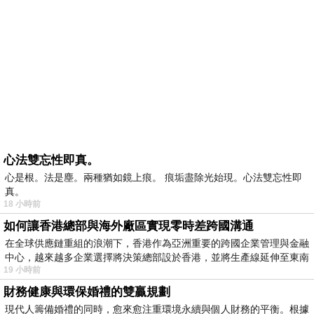
心法雙忘性即真。
心是根。法是塵。兩種猶如鏡上痕。 痕垢盡除光始現。心法雙忘性即
真。
18 小時前
如何讓香港總部與海外廠區實現零時差跨國溝通
在全球供應鏈重組的浪潮下，香港作為亞洲重要的跨國企業管理與金融
中心，越來越多企業選擇將決策總部設於香港，並將生產線延伸至東南
19 小時前
財務健康與環保婚禮的雙贏規劃
現代人籌備婚禮的同時，愈來愈注重環境永續與個人財務的平衡。根據