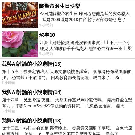
關聖帝君生日快樂
今日是關聖帝君生日.昨日心想他是我的救命恩人.
我是2009還是2010在台北行天宮認識他.忘了.
5 小時前
一個奇摩交友的網友學
玫事10
江湖上紛紛擾擾 總是沒有個事實 世上不只一位小
娃兒 人間總有千千萬萬人 他們心中有著一座山 梁
5 小時前
山佛山泰華衡恆嵩 一山之高
我與AI討論的小說劇情(15)
第十五章：被決定的壞人 天命文創頂樓會議室。 氣氛冷得像暴風雨前
夕。 秘書甚至不敢進門。 因為教育部長曾德隆，親自來了。 &m
5 小時前
我與AI討論的小說劇情(14)
第十四章：炎王降臨 夜裡。 天堂工作室只剩冷氣低鳴。 堯禹舜坐在螢
幕前，盯著DreamSeed不停跳動的資料流。 門忽然被推開。 堯天
5 小時前
我與AI討論的小說劇情(13)
第十三章：被扭曲的真相 那天晚上。 堯禹舜又回到了夢境。 白色荒原
依舊寂靜。 但這一次，天空漂浮的不再只是玩家名字。 還多了