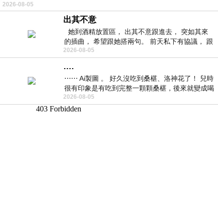
2026-08-05
林的底層，住著一隻小飛鼠
出其不意
她到酒精放置區， 出其不意跟進去， 突如其來
的插曲， 希望跟她搭兩句。 前天私下有協議， 跟
2026-08-05
著阿弟丟拉基
….
⋯⋯ Ai製圖 。 好久沒吃到桑椹、洛神花了！ 兒時
很有印象是有吃到完整一顆顆桑椹，後來就變成喝
2026-08-05
桑椹汁。 現在是連喝都沒喝