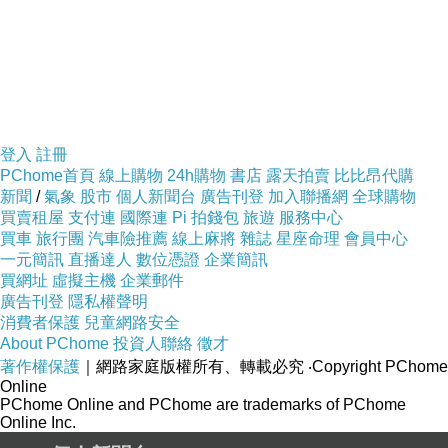
登入
註冊
PChome首頁
線上購物
24h購物
書店
露天拍賣
比比昂代購
新聞
/
氣象
股市
個人新聞台
廣告刊登
加入聯播網
全球購物
買賣租屋
支付連
國際連
Pi 拍錢包
旅遊
服務中心
買車
旅行團
汽車險推薦
線上麻將
雜誌
星座命理
會員中心
一元簡訊
直播達人
數位憑證
企業簡訊
買網址
虛擬主機
企業郵件
廣告刊登
隱私權聲明
消費者保護
兒童網路安全
About PChome
投資人聯絡
徵才
著作權保護
｜網路家庭版權所有、轉載必究
‧Copyright PChome
Online
PChome Online and PChome are trademarks of PChome
Online Inc.