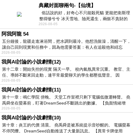
典藏封面聊兩句-【仙境】
俗話說的好，好奇心不只能殺死貓 更能把衛斯理
整得慘兮兮 冰天雪地、險死還生，兩個不貪財的
2026-08-05
人尋什麼寶？ 人家追尋愛情還
阿我阿龍 54
五分鐘後，龍疆走進淋浴間，把水調到最冷。他想洗個澡，清醒一下，
讓自己回到現實和任務中，因為他需要答案：有人在追殺他和緋忘
2026-08-05
我與AI討論的小說劇情(12)
第十二章：開始失控的現實 隔天一早。 校內氣氛異常沉重。 教官、主
任、導師不斷來回走動，連平常最愛聊天的學生都壓低聲音。 因
2026-08-05
我與AI討論的小說劇情(11)
第十一章：鳴仁學院 傍晚。 天堂工作室裡只剩下電腦低微運轉聲。 堯
禹舜坐在螢幕前，盯著DreamSeed不斷跳出的數據。 【負面情緒增
2026-08-05
我與AI討論的小說劇情(10)
第十章：炎王的代價 清晨。 堯禹舜是被系統提示音吵醒的。 電腦螢幕
不停閃爍。 DreamSeed自動推送了大量新訊息。 【異常卡牌使用