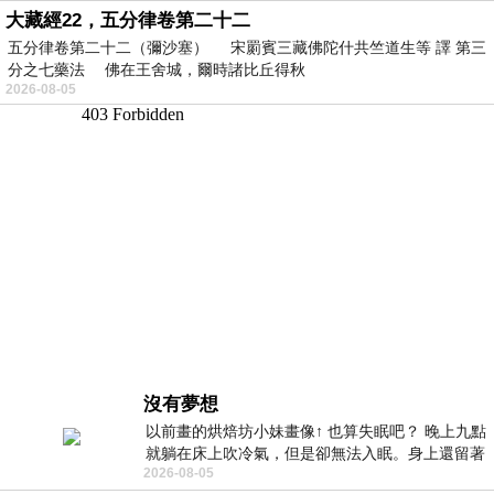
大藏經22，五分律卷第二十二
五分律卷第二十二（彌沙塞） 宋罽賓三藏佛陀什共竺道生等 譯 第三
分之七藥法 佛在王舍城，爾時諸比丘得秋
2026-08-05
沒有夢想
以前畫的烘焙坊小妹畫像↑ 也算失眠吧？ 晚上九點
就躺在床上吹冷氣，但是卻無法入眠。身上還留著
2026-08-05
四點多跑的六公里的疲