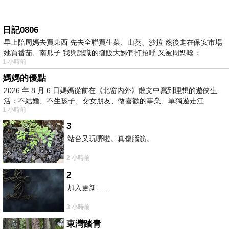
日記0806
早上陪周媽去買東西 先去全聯買生菜、山葵、沙拉 然後走在保安市場
她買番茄、南瓜子 我與認識的攤販大姊們打招呼 又被周媽唸：
1 小時前
媽媽的優點
2026 年 8 月 6 日媽媽從前在《北窗內外》散文中寫到理想的遊俠生
活：不結婚、不生孩子、交女朋友、做喜歡的事業、單獨遊走江
1 小時前
湖⋯⋯，
3
站台又玩嘢啦。真傷腦筋。
2 小時前
2
加入更新......
3 小時前
東灣踏青