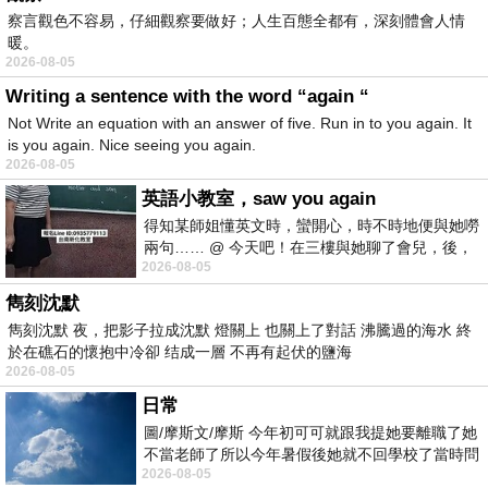
察言觀色不容易，仔細觀察要做好；人生百態全都有，深刻體會人情
暖。
2026-08-05
Writing a sentence with the word “again “
Not Write an equation with an answer of five. Run in to you again. It
is you again. Nice seeing you again.
2026-08-05
英語小教室，saw you again
得知某師姐懂英文時，蠻開心，時不時地便與她嘮
兩句…… @ 今天吧！在三樓與她聊了會兒，後，
2026-08-05
下二樓居然又撞到她，於是
雋刻沈默
雋刻沈默 夜，把影子拉成沈默 燈關上 也關上了對話 沸騰過的海水 終
於在礁石的懷抱中冷卻 结成一層 不再有起伏的鹽海
2026-08-05
日常
圖/摩斯文/摩斯 今年初可可就跟我提她要離職了她
不當老師了所以今年暑假後她就不回學校了當時問
2026-08-05
她不是很喜歡幼幼班的小朋友嗎捨得不