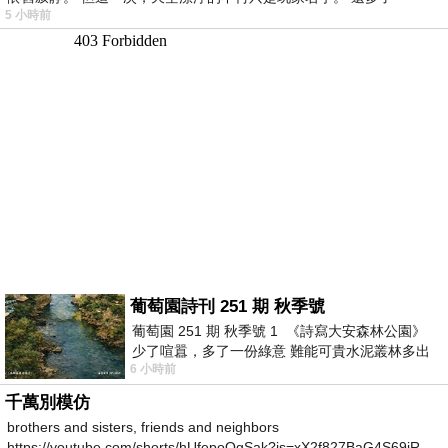
5 小時前
葡萄園詩刊 251 期 秋季號
葡萄園 251 期 秋季號 1 《詩寫大安森林公園》
少了喧囂，多了一份綠意 難能可貴水泥叢林多出
6 小時前
一
千萬別模仿
brothers and sisters, friends and neighbors
https://youtube.com/shorts/hUfepoOgSak?is=xX2f827BaG4S69iR