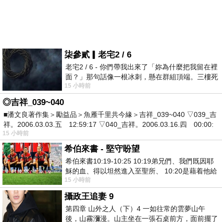
柒參貳▎老宅2 / 6
老宅2 / 6 - 你們帶我出來了「妳為什麼把我留在裡
面？」那句話像一根冰刺，懸在群組頂端。三樓死
15 小時前
死盯著照片裡的人。那個人確實站在
◎吉祥_039~040
■潘文良著作集＞勵益品＞魚雁千里共今緣＞吉祥_039~040 ▽039_吉
祥。2006.03.03.五 12:59:17 ▽040_吉祥。2006.03.16.四 00:00:
15 小時前
希伯來書 - 堅守盼望
希伯來書10:19-10:25 10:19弟兄們、我們既因耶
穌的血、得以坦然進入至聖所、 10:20是藉着他給
15 小時前
我們開了一條又新又活的路從幔子經過
攝政王追妻 9
第四章 山外之人（下）4 一如往常的雲夢山午
後，山霧瀰漫。山主坐在一張石桌前方，面前擺了