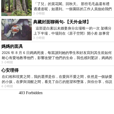
「了兒」的賞花閣。回秋天。 那些毛毛蟲還有禮
遇通道呢，如遇到。一個園區的工作人員撿給我們
3 小時前
細賞。
典藏封面聊兩句-【天外金球】
這部是白素以未婚妻身分出場唯一的一次 架構分
上下半場，中場則在《原子空間》開小差 故事背
3 小時前
景影射西藏境外流亡 地下組織
媽媽的面具
2026 年 8 月 6 日媽媽死後，每當讀到她的學生和好友寫到其生前如何
耐心有愛地教導他們，影響改變了他們的生命，我也感到驚訝，媽媽的
3 小時前
心安理得
在幻相和現實之間，我的選擇是你，在愛與不愛之間，依然是一個缺愛
的小孩，在夢與清醒之間，看見了自己的慾望和墮落，與你分享，你説
4 小時前