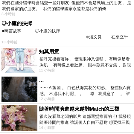
我們在國外留學時會結交一些好朋友: 但他們不會是戰場上的朋友， 是
我們國家的好朋友。 我們的留學國家永遠都是我們的倚
8 小時前
◎小鷹的抉擇
■寓言故事 ◎小鷹的抉擇
⊕潘文良 在壁立千
10 小時前
仞的懸崖上，有一座遮天蔽
知其用意
招呼完後看著妳， 發現眼神又偏移， 有時像是看
胸肌， 有時像是看肚臍。 眼神刻意不交集， 對視
11 小時前
視線不對齊， 讓我很難不
…
⋯⋯ Ai製圖 。 白色秋海棠花的幻形。 整體很Ai質
感。 不過我不討厭。 。 ... 嗯，我滿意了！ 。 🐻
12 小時前
昨中
隨著時間演進越來越難Match的三觀
很久沒看葳老闆的影片 這部還蠻推薦的 但 我發現
隨著時間的推進 強調個人自由不忍耐 想要找三觀
14 小時前
接近的不要說對象 連朋友都超