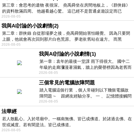
第三章：會思考的遺物 夜很深。 堯禹舜坐在房間地板上，《群俠錄》
的資料散滿四周。 他越看越心驚。 這已經不是普通桌遊設定而已
2026-08-05
我與AI討論的小說劇情(2)
第二章：群俠錄 自從那場夢之後，堯禹舜開始害怕睡覺。 因為只要閉
上眼，他就會再次回到那片白色荒原。 夢老依舊站在遠方。 而黑
2026-08-05
我與AI討論的小說劇情(1)
第一章：袁年的最後一堂課 雨下得很大。 國中二
年級的走廊瀰漫著濕氣，牆上的榮譽榜因為老舊而
2026-08-05
微微捲起。 堯禹舜站在辦公室外，手
三個常見的電腦故障問題
踏入電腦這個行業 ，個人常碰到以下幾個電腦故
障問題 ~ 跟網友經驗分享。 一 、 記憶體接觸問
2026-08-05
題 : 記憶體即
法華經
若人散亂心。入於塔廟中。一稱南無佛。皆已成佛道。於諸過去佛。在
世或滅度。若有聞是法。皆已成佛道。
2026-08-05