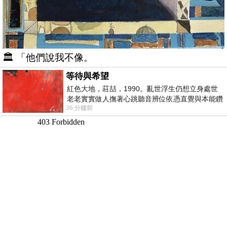
🏛️ 「他們說我不像。
等待與希望
紅色大地，莊喆，1990。亂世浮生仍想立身處世
老老實實做人撫著心跳聽音辨位依憑直覺與本能鑽
36 分鐘前
向裂隙的亮處探索另一個心聲另一個共鳴的