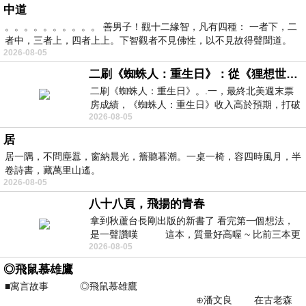
中道
。。。。。。。。。。 善男子！觀十二緣智，凡有四種： 一者下，二
者中，三者上，四者上上。下智觀者不見佛性，以不見故得聲聞道。
2026-08-05
二刷《蜘蛛人：重生日》：從《狸想世界》到《怪奇物語》
二刷《蜘蛛人：重生日》。.一，最終北美週末票
房成績，《蜘蛛人：重生日》收入高於預期，打破
2026-08-05
《復仇者聯盟：終局之戰》記錄，成為
居
居一隅，不問塵囂，窗納晨光，簷聽暮潮。一桌一椅，容四時風月，半
卷詩書，藏萬里山遙。
2026-08-05
八十八頁，飛揚的青春
拿到秋蘆台長剛出版的新書了 看完第一個想法，
是一聲讚嘆 這本，質量好高喔 ~ 比前三本更
2026-08-05
勝一
◎飛鼠慕雄鷹
■寓言故事 ◎飛鼠慕雄鷹
⊕潘文良 在古老森