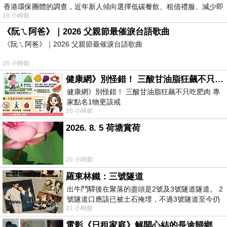
香港環保團體的調查，近年新人傾向選擇低碳餐飲、租借禮服、減少即
19 小時前
《阮ㄟ阿爸》｜2026 父親節最催淚台語歌曲
《阮ㄟ阿爸》｜2026 父親節最催淚台語歌曲
20 小時前
健康網》別怪錯！ 三酸甘油脂狂飆不只吃肥肉 專家點名1物更該戒
健康網》別怪錯！ 三酸甘油脂狂飆不只吃肥肉 專
家點名1物更該戒
20 小時前
https://health.ltn.com.tw/article/breakingnews/55
2026. 8. 5 荷塘賞荷
20 小時前
羅東林鐵：三號隧道
出牛鬥驛後在聚落的盡頭是2號及3號隧道隧道。 2
號隧道口應該已被土石掩埋，不過3號隧道至今仍
21 小時前
存在。從台7丙牛鬥橋上往左岸上游方
電影《日租家庭》解開心結的長途歸鄉！能在電影院感受到地理的寬闊和人心的相鄰，真是太棒了！