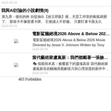
2026-08-05
我與AI討論的小說劇情(9)
第九章：後街的俠 自從抽出【炎王邪殺】後，天堂工作室的氣氛就變
了。 那張卡不像普通卡牌。 它會讓人不舒服。 只要盯著卡面太久
2026-08-05
電影鯊籠絕境2026 Above & Below 2026 Movie
電影鯊籠絕境2026 Above & Below 2026 Movie
Directed by Jesse V. Johnson Written by Tony
2026-08-05
Giordano Starring Laura Maran
當代藝術家盧嵐新：我們都戴著一張臉，可真正的自己，總藏在那些被塗抹、被覆蓋的痕跡裡
🎭 假面與本真：被覆蓋下的靈魂真容 當代藝術家
盧嵐新在此幅極具戲劇張力與心理深度的新作中，
2026-08-05
運用質感豐富的紙材肌理、墨痕與大膽的