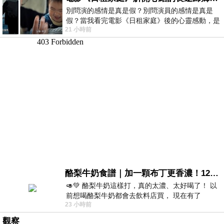
別問演的感情是真是假？別問演員的感情是真是
假？當我看完電影《日租家庭》後的心靈感動，是
21 小時前
真的。詮釋的情感觸動了人心，就是真情
酪梨牛奶食譜｜加一顆布丁更香濃！120秒完成飲料店級酪梨奶昔｜imami 旗艦豆漿機
🥑💚 酪梨牛奶這樣打，真的太濃、太好喝了！ 以
前想喝酪梨牛奶都會去飲料店買， 現在有了
23 小時前
imami 健康煮藝｜旗艦破壁智慧養生豆漿機，
觀察