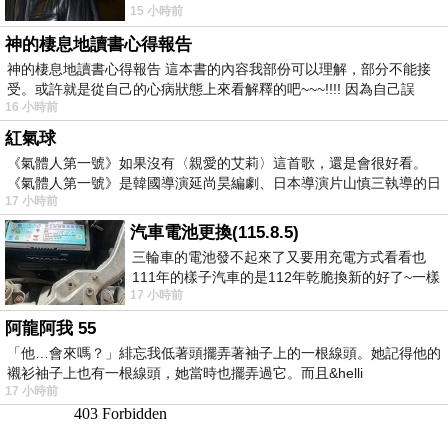
15 小時前
一盤未下完的棋盤，還有一壺茶與兩只冒
神的棲息地讀書心得報告
神的棲息地讀書心得報告 這本書的內容我部份可以理解，部分不能接
受。或許就是從自己的心病狀態上來看解釋的吧~~~!!!! 因為自己誤
16 小時前
紅氣球
《氣體人第一號》如果沒有〈親愛的艾莉〉這首歌，還是會很好看。
《氣體人第一號》是韓國導演延尚昊編劇、日本導演片山慎三執導的日
17 小時前
汽車電池更換(115.8.5)
三輪車的電池發不起來了又要用充電方式看看也
111年的樣子汽車的是112年乾脆換新的好了~一樣
17 小時前
在阿炮電池買的漲了一百多塊吧
阿龍阿我 55
「他…會來嗎？」緋忘我低著頭擺弄著袖子上的一根線頭。她記得他的
襯衫袖子上也有一根線頭，她當時也擺弄過它。而且&helli
17 小時前