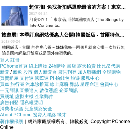
超值推! 免找折扣碼還能最省的方案！東京品川詩穎洲際酒店 (The Strings by InterContinental, Tokyo)訂房首選
2017-06-24
訂房DIY！「 東京品川詩穎洲際酒店 (The Strings by
InterContinenta...
旅遊展! 本季訂房網站優惠大公開!韓國飯店 - 首爾特色訂房總整理
2017-06-24
韓國飯店 - 首爾 的住房心得～姊姊我每一兩個月就會安排一次旅行無
論是國內網路訂飯店或是國外住宿我的...
登入
註冊
PChome首頁
線上購物
24h購物
書店
露天拍賣
比比昂代購
新聞
/
氣象
股市
個人新聞台
廣告刊登
加入聯播網
全球購物
買賣租屋
支付連
國際連
Pi 拍錢包
旅遊
服務中心
買車
旅行團
汽車險推薦
線上麻將
雜誌
星座命理
會員中心
一元簡訊
直播達人
數位憑證
企業簡訊
買網址
虛擬主機
企業郵件
廣告刊登
隱私權聲明
消費者保護
兒童網路安全
About PChome
投資人聯絡
徵才
著作權保護
｜網路家庭版權所有、轉載必究
‧Copyright PChome
Online