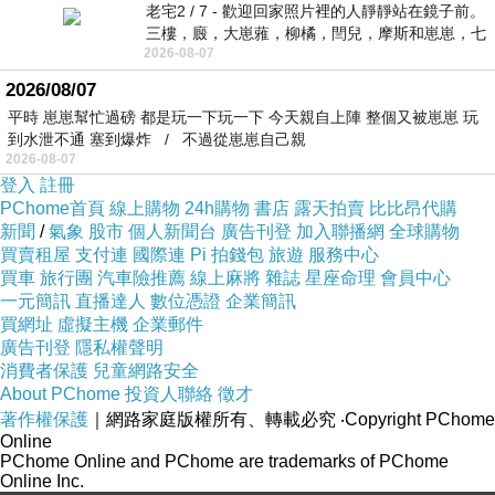
老宅2 / 7 - 歡迎回家照片裡的人靜靜站在鏡子前。
三樓，廄，大崽蕥，柳橘，閆兒，摩斯和崽崽，七
2026-08-07
個人整整齊齊地站在鏡框之外，如同
2026/08/07
平時 崽崽幫忙過磅 都是玩一下玩一下 今天親自上陣 整個又被崽崽 玩
到水泄不通 塞到爆炸 / 不過從崽崽自己親
2026-08-07
登入
註冊
PChome首頁
線上購物
24h購物
書店
露天拍賣
比比昂代購
新聞
/
氣象
股市
個人新聞台
廣告刊登
加入聯播網
全球購物
買賣租屋
支付連
國際連
Pi 拍錢包
旅遊
服務中心
買車
旅行團
汽車險推薦
線上麻將
雜誌
星座命理
會員中心
一元簡訊
直播達人
數位憑證
企業簡訊
買網址
虛擬主機
企業郵件
廣告刊登
隱私權聲明
消費者保護
兒童網路安全
About PChome
投資人聯絡
徵才
著作權保護
｜網路家庭版權所有、轉載必究
‧Copyright PChome
Online
PChome Online and PChome are trademarks of PChome
Online Inc.