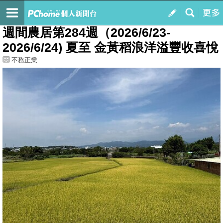
我的
最新文章
週間農居第284週（2026/6/23-
2026/6/24) 夏至 金黃稻浪洋溢豐收喜悅
不務正業