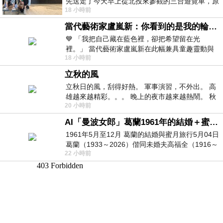
先送走了今天早上從北投來參觀的三台遊覽車，原
18 小時前
以為展場已經差不多要安靜下來，卻發
當代藝術家盧嵐新：你看到的是我的輪廓，還是你的故事？——藏在藍色裡的希望與光
💙 「我把自己藏在藍色裡，卻把希望留在光
裡。」 當代藝術家盧嵐新在此幅兼具童趣靈動與
18 小時前
抽象韻味的新作中，用湛藍的羽翼般色塊包覆著
立秋的風
立秋日的風，刮得好熱。 軍事演習，不外出。 高
雄越來越精彩。。。 晚上的夜市越來越熱鬧。 秋
20 小時前
天的風刮得很熱 夜遊消暑熱。。。
AI「曼波女郎」葛蘭1961年的結婚＋蜜月旅行 #戀上老電影 #葛蘭 #粟子
1961年5月至12月 葛蘭的結婚與蜜月旅行5月04日
葛蘭（1933～2026）偕同未婚夫高福全（1916～
22 小時前
2004）乘郵輪赴倫敦6月15日於英國倫敦St.S