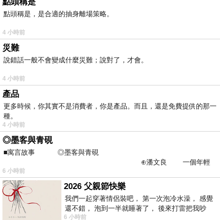
點頭稱是
點頭稱是，是合適的抽身離場策略。
4 小時前
災難
說錯話一般不會變成什麼災難；說對了，才會。
4 小時前
產品
更多時候，你其實不是消費者，你是產品。而且，還是免費提供的那一
種。
4 小時前
◎墨客與青硯
■寓言故事 ◎墨客與青硯
⊕潘文良 一個年輕
6 小時前
的墨客，在京城的古玩肆裡
2026 父親節快樂
我們一起穿著情侶裝吧， 第一次泡冷水澡， 感覺
還不錯， 泡到一半就睡著了， 後來打雷把我吵
6 小時前
醒， 手