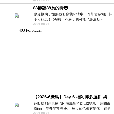
88節讀88頁的青春
說真格的，如果我要寫我的情史，可能會高潮迭起
令人歎息！(好酸)，不過，我可能也會萬劫不
2026-08-07
復...，每天跪鍵盤還是被判了花心的罪
【2026-6廣島】Day 6 福岡博多血拼 與機場接送少年司機深夜對談
連四晚都住東橫INN 廣島新幹線口2號店，這間東
橫inn，早餐非常豐盛。 每天菜色都有變化，雖然
2026-08-07
看到工作人員拿出料理包加熱，但