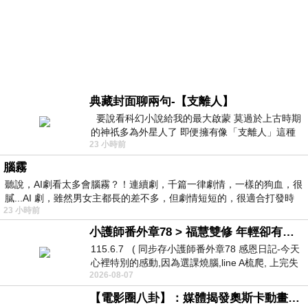
典藏封面聊兩句-【支離人】
要說看科幻小說給我的最大啟蒙 莫過於上古時期
的神祇多為外星人了 即便擁有像「支離人」這種
23 小時前
驚世駭俗的神通法門 也未必讀
腦霧
聽說，AI劇看太多會腦霧？！連續劇，千篇一律劇情，一樣的狗血，很
膩...AI 劇，雖然男女主都長的差不多，但劇情短短的，很適合打發時
23 小時前
小護師番外章78 > 福慧雙修 年輕卻有個老靈魂 ㄑ金剛經〉podcast
115.6.7 ( 同步存小護師番外章78 感恩日記-今天
心裡特別的感動,因為選課燒腦,line A梳爬, 上完失
2026-08-07
智課的她,特來傾
【電影圈八卦】：媒體揭發奧斯卡動畫項目投票醜聞！好萊塢為什麼看不起動畫電影？