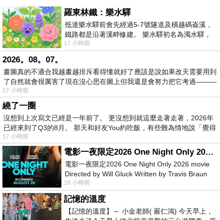
羅東林鐵：樂水驛
抵達樂水驛前會先經過5-7號隧道及橫越碼崙溪，
鐵路都是沿著溪畔修建。 樂水驛初名為濁水驛，
17 小時前
但因與臺鐵集集線車站同名，於1953
2026。08。07。
畫圖真的不適合我越畫越排斥看得懂就好了應該是說如果改天需要用到
了自然就會很厲害了現在沒心思在圖上但我還是會努力把它考過———
17 小時前
繞了一圈
沒想到上次寫文已經是一年前了。 更沒想到就這麼走著走著，2026年
已經來到了Q3的8月。 那天和好友You約吃飯，有些難為情地說「覺得
17 小時前
電影一夜限定2026 One Night Only 2026 movie
電影一夜限定2026 One Night Only 2026 movie
Directed by Will Gluck Written by Travis Braun
18 小時前
Starring Monica Barbaro
記憶的溫度
【記憶的溫度】～ 小金老師( 嚴仁鴻) 今天早上，