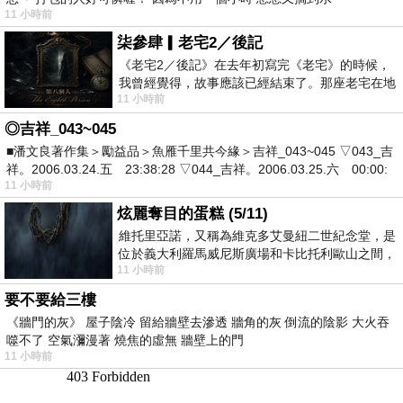
11 小時前
柒參肆▎老宅2／後記
《老宅2／後記》在去年初寫完《老宅》的時候，
我曾經覺得，故事應該已經結束了。那座老宅在地
11 小時前
震中倒塌，七個人終於離開那片黑暗，
◎吉祥_043~045
■潘文良著作集＞勵益品＞魚雁千里共今緣＞吉祥_043~045 ▽043_吉
祥。2006.03.24.五 23:38:28 ▽044_吉祥。2006.03.25.六 00:00:
11 小時前
炫麗奪目的蛋糕 (5/11)
維托里亞諾，又稱為維克多艾曼紐二世紀念堂，是
位於義大利羅馬威尼斯廣場和卡比托利歐山之間，
11 小時前
用以紀念統一義大利統一後的的第一位國
要不要給三樓
《牆門的灰》 屋子陰冷 留給牆壁去滲透 牆角的灰 倒流的陰影 大火吞
噬不了 空氣瀰漫著 燒焦的虛無 牆壁上的門
11 小時前