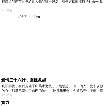
把自己的痛苦分享給別人聽的唯一好處，就是這樣做能維持社會平衡。
3 小時前
愛情三十六計，圍魏救趙
真正的愛，在我走遍千山萬水之後，仍然想起。 有一個人，從未攻你
的心，卻早已圍住了自己的餘生。 於是我學會，先替你守住疲憊，再
3 小時前
實力