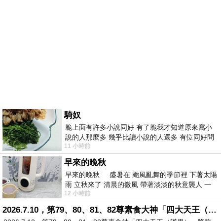
騎奴
脆上面有許多小說同好 有了脆我才知道原來寫小
說的人那麼多 幾乎比讀小說的人還多 有位同好問
11 小時前
了一個問題 她說為什麼高中文學獎的
早來的晚秋
早來的晚秋 盛暑在 颱風亂舞的季節裡 下著太陽
雨 立秋來了 清晨的微風 帶著淡淡的秋意襲人 一
12 小時前
下子 又被赤
2026.7.10，第79、80、81、82尊素食大神「四大天王（護界）」降臨寶島台灣（6）