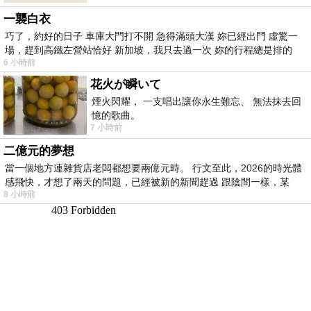
一襲白衣
巧了，約好的日子 車庫大門打不開 急得滿頭大漢 妳已經出門 虛驚一
場，趕到高鐵左營站恰好 新加坡，我只去過一次 妳的行程總是排的
6 小時前
花火が瞬いて
煙火閃耀， 一支唱出讓你永生難忘、 無法抹去回
憶的歌曲。
7 小時前
二億元的夢想
當一個地方連雜貨店老闆都想要兩億元時。 行文至此，2026的時光體
感飛快，才想了兩天的問題，已經被新的新聞趕過 跟陰間一樣，某
8 小時前