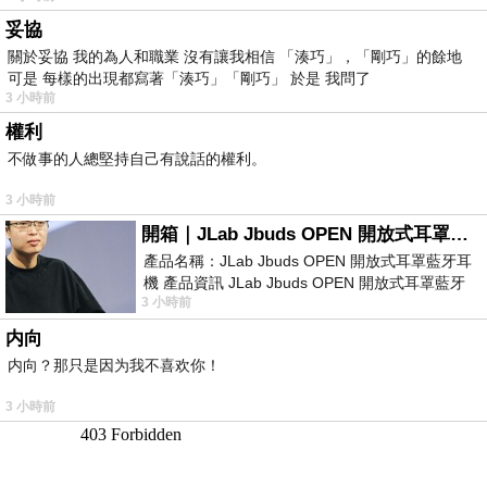
妥協
關於妥協 我的為人和職業 沒有讓我相信 「湊巧」，「剛巧」的餘地
可是 每樣的出現都寫著「湊巧」「剛巧」 於是 我問了
3 小時前
權利
不做事的人總堅持自己有說話的權利。
3 小時前
開箱｜JLab Jbuds OPEN 開放式耳罩藍牙耳機 - 設計美學，輕巧、透氣、環境音全物理達成！
產品名稱：JLab Jbuds OPEN 開放式耳罩藍牙耳
機 產品資訊 JLab Jbuds OPEN 開放式耳罩藍牙
3 小時前
耳機評語：非常有特色，值得喜愛美型工
内向
内向？那只是因为我不喜欢你！
3 小時前