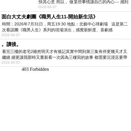
快其心意 而以， 做某些事情讓自己的內心--- 感到
2026-08-07
愉快。
面白大丈夫劇團《職男人生11-開始新生活》
時間：2026年7月31日，周五19:30 地點：北藝中心球劇場 這是第二
次看該團《職男人生》系列的現場演出，感覺新鮮度、喜劇感
2026-08-07
。讀後。
看完三樓的老宅2雖然明天才有後記其實中間到第三集有停更幾天才又
繼續 續更讓我那時又重新看一次因為三樓寫的故事 都需要沉浸且要帶
2026-08-07
有