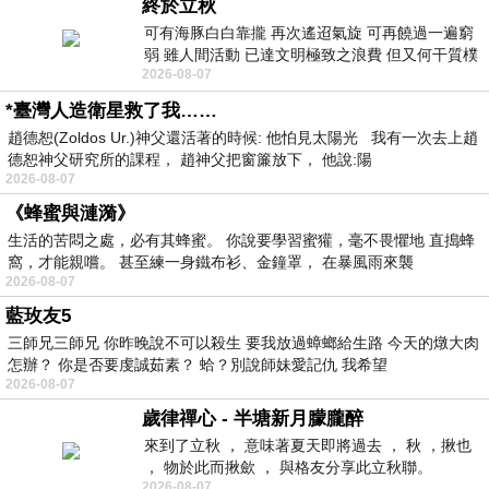
終於立秋
可有海豚白白靠攏 再次遙迢氣旋 可再饒過一遍窮
弱 雖人間活動 已達文明極致之浪費 但又何干質樸
2026-08-07
者 只能白白陪葬
*臺灣人造衛星救了我……
趙德恕(Zoldos Ur.)神父還活著的時候: 他怕見太陽光 我有一次去上趙
德恕神父研究所的課程， 趙神父把窗簾放下， 他說:陽
2026-08-07
《蜂蜜與漣漪》
生活的苦悶之處，必有其蜂蜜。 你說要學習蜜獾，毫不畏懼地 直搗蜂
窩，才能親嚐。 甚至練一身鐵布衫、金鐘罩， 在暴風雨來襲
2026-08-07
藍玫友5
三師兄三師兄 你昨晚說不可以殺生 要我放過蟑螂給生路 今天的燉大肉
怎辦？ 你是否要虔誠茹素？ 蛤？別說師妹愛記仇 我希望
2026-08-07
歲律禪心 - 半塘新月朦朧醉
來到了立秋 ， 意味著夏天即將過去 ， 秋 ，揪也
， 物於此而揪歛 ， 與格友分享此立秋聯。
2026-08-07