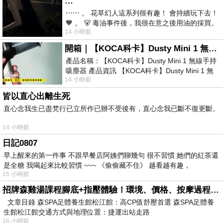
…
⋯⋯ 。 花草幻人這系列很有趣！ 會持續玩下去！
🧡 。 🐻 毒油事件後，我很在意之後用油的採買。
14 小時前
前天購買了我之前就很愛
開箱｜【KOCA科卡】Dusty Mini 1 無線手持吸塵器
產品名稱：【KOCA科卡】Dusty Mini 1 無線手持
吸塵器 產品資訊 【KOCA科卡】Dusty Mini 1 無
14 小時前
線手持吸塵器評語： 能吸、能吹兼具兩
皆以直心出離生死
直心念我生已盡梵行已立所作已辦不受後有，直心念我已斷不復更斷。
14 小時前
日記0807
早上醒來的第一件事 不跟早餐店阿姨們聊幾句 很不習慣 她們的紅茶還
是全糖 我喝起來比較習慣 ~~~ 《偷偷藏不住》 越看越有趣，
15 小時前
招牌森雞湯課程腳底+指壓體驗！環境、價格、按摩過程全紀錄，森SPA足體養生館松江館最新價格表
文章目錄 森SPA足體養生館松江館：高CP值舒壓首選 森SPA足體養
生館松江館交通方式與地理位置：捷運出站走路
16 小時前