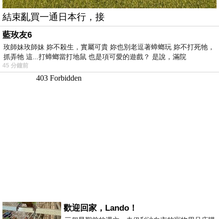
結束亂買一通日本行，接
藍玫友6
玫師妹玫師妹 妳不殺生，實屬可貴 妳也別老逗著蟑螂玩 妳不打死牠，
抓弄牠 這...打蟑螂當打地鼠 也是項可愛的遊戲？ 是說，滿院
45 分鐘前
歡迎回家，Lando！