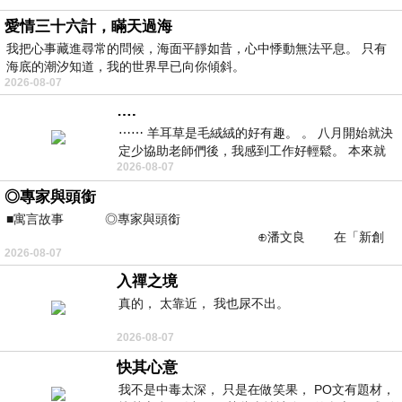
愛情三十六計，瞞天過海
我把心事藏進尋常的問候，海面平靜如昔，心中悸動無法平息。 只有
海底的潮汐知道，我的世界早已向你傾斜。
2026-08-07
….
⋯⋯ 羊耳草是毛絨絨的好有趣。 。 八月開始就決
定少協助老師們後，我感到工作好輕鬆。 本來就
2026-08-07
不是我的工作啊。 真
◎專家與頭銜
■寓言故事 ◎專家與頭銜
⊕潘文良 在「新創
2026-08-07
之谷」裡——
入禪之境
真的， 太靠近， 我也尿不出。
2026-08-07
快其心意
我不是中毒太深， 只是在做笑果， PO文有題材，