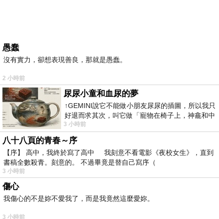
愚蠢
沒有實力，卻想表現善良，那就是愚蠢。
2 小時前
尿尿小童和血尿的夢
↑GEMINI說它不能做小朋友尿尿的插圖，所以我只
好退而求其次，叫它做「寵物在椅子上，神龕和中
3 小時前
年人臉孔」的畫了。 六月底
八十八頁的青春～序
【序】 高中，我終於寫了高中 我刻意不看電影《夜校女生》，直到
書稿全數殺青。刻意的。 不過畢竟是替自己寫序（
3 小時前
傷心
我傷心的不是妳不愛我了，而是我竟然這麼愛妳。
3 小時前