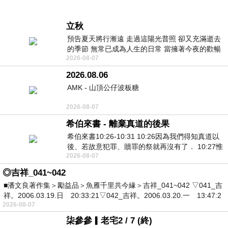
立秋
預告夏天將行漸遠 走過這陽光普照 卻又充滿逝去
的季節 無常已成為人生的日常 當擁著今夜的歡暢
2026-08-07
舒心 轉眼驟成昨日 而明晨 太陽
2026.08.06
AMK - 山頂公仔波板糖
2026-08-07
希伯來書 - 離棄真道的後果
希伯來書10:26-10:31 10:26因為我們得知真道以
後、若故意犯罪、贖罪的祭就再沒有了． 10:27惟
2026-08-07
有戰懼等候審判和那燒滅眾敵人的烈火
◎吉祥_041~042
■潘文良著作集＞勵益品＞魚雁千里共今緣＞吉祥_041~042 ▽041_吉
祥。2006.03.19.日 20:33:21▽042_吉祥。2006.03.20.一 13:47:2
2026-08-07
柒參參▎老宅2 / 7 (終)