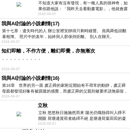
不知道大家有沒有發現，有一種人真的很神奇，如
果你跟他說：「我昨天去看動畫電影」，他就會露
2026-08-07
出一種慈祥的微笑，然後問你是不是陪小
我與AI討論的小說劇情(17)
第十七章：遺失時代的人 辦公室裡安靜得只剩時鐘聲。 堯禹舜低頭翻
著相簿。 照片中的袁年，始終與人群保持距離。 別人在聊天。
2026-08-07
知幻即離，不作方便，離幻即覺，亦無漸次
。。。。。。。。。。
2026-08-07
我與AI討論的小說劇情(16)
第16章 世界的另一面 虞正舜的家附近開始有不尋常的動靜，虞正舜
母親都發現好像有被跟蹤的感覺，而虞正舜的父親則被要求請無薪假，
2026-08-07
立秋
立秋 悠悠秋日施施然而來 陽光仍熾熱得叫人睜不
開眼 荷塘邊賞荷者絡繹不絕 是塘邊荷葉田田的凝
2026-08-07
望 風中飄逸的是映日荷花別樣紅