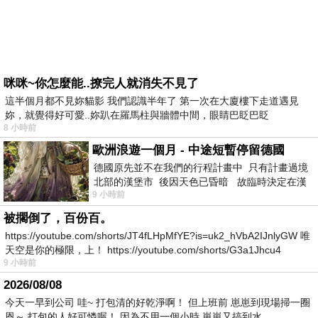
咪咪~你怎麼能..撩完人就消失不見了
這半個月都不見妳貓影 我們認識半年了 第一次在大廈樓下走道遇見
妳，就覺得好可愛..妳趴在羅馬柱與牆體中間，眼睛巴眨巴眨
8 小時前
歐洲浪遊一個月 - 中途短暫停留德國
德國原先並不在我們的行程計畫中 只有計畫過境
北部的漢堡市 後因天色已昏暗 故臨時決定在漢
9 小時前
堡市吃晚餐和過夜
被擱倒了，百份百。
https://youtube.com/shorts/JT4fLHpMfYE?is=uk2_hVbA2IJnlyGW 唯
天空是你的極限，上！ https://youtube.com/shorts/G3a1Jhcu4
9 小時前
2026/08/08
今天一早到公司 哇~ 打包清的好乾淨啊！ 但上班前 崽崽到現場掃一圈
恩～ 打包的人好可憐喔！ 因為不用一個小時 崽崽又搞到水