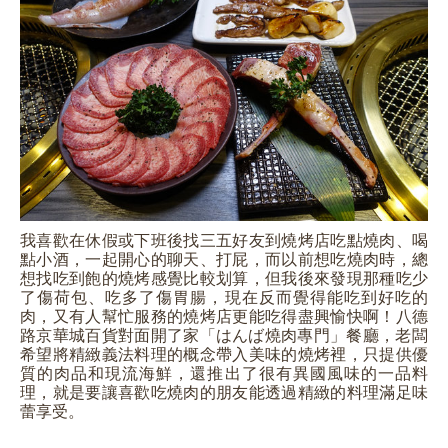
我喜歡在休假或下班後找三五好友到燒烤店吃點燒肉、喝
點小酒，一起開心的聊天、打屁，而以前想吃燒肉時，總
想找吃到飽的燒烤感覺比較划算，但我後來發現那種吃少
了傷荷包、吃多了傷胃腸，現在反而覺得能吃到好吃的
肉，又有人幫忙服務的燒烤店更能吃得盡興愉快啊！八德
路京華城百貨對面開了家「はんば燒肉專門」餐廳，老闆
希望將精緻義法料理的概念帶入美味的燒烤裡，只提供優
質的肉品和現流海鮮，還推出了很有異國風味的一品料
理，就是要讓喜歡吃燒肉的朋友能透過精緻的料理滿足味
蕾享受。