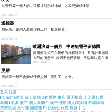
京三民」站2號出口直走，至第一條吉祥路方向徒步約3分
鐘就能抵達
。
功勞只算一個人的，這樣才能形成神威，才容易變成佳話。
「はんば」日文就是烘肉的發音，Logo上的商標其實就有
象徵肉和烤網的意象。餐廳的入口處是從拉麵店旁的樓梯
2026-08-08
上去，感覺低調且有靜謐的氛圍。
遙控器
愧疚感只是别人装在你身上的一把遥控器。
2026-08-08
歐洲浪遊一個月 - 中途短暫停留德國
德國原先並不在我們的行程計畫中 只有計畫過境
北部的漢堡市 後因天色已昏暗 故臨時決定在漢
2026-08-08
堡市吃晚餐和過夜
災難
說錯話一般不會變成什麼災難；說對了，才會。
2026-08-08
登入
註冊
裡面的空間以優雅時尚的黑色裝潢為主，搭配有質感木質
PChome首頁
線上購物
24h購物
書店
露天拍賣
比比昂代購
的裝潢，感覺挺整體感覺非常沉穩、氣派。
新聞
/
氣象
股市
個人新聞台
廣告刊登
加入聯播網
全球購物
老闆對美食很有研究也跟餐飲很有淵源，從年輕的時候就
買賣租屋
支付連
國際連
Pi 拍錢包
旅遊
服務中心
在做餐飲，之前還開過法式餐廳，連樓下的赤版拉麵都是