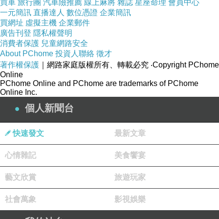
買車
旅行團
汽車險推薦
線上麻將
雜誌
星座命理
會員中心
他們的關係企業喔！
一元簡訊
直播達人
數位憑證
企業簡訊
買網址
虛擬主機
企業郵件
廣告刊登
隱私權聲明
消費者保護
兒童網路安全
About PChome
投資人聯絡
徵才
著作權保護
｜網路家庭版權所有、轉載必究
‧Copyright PChome
Online
PChome Online and PChome are trademarks of PChome
Online Inc.
個人新聞台
快速發文
最新文章
心情雜記
美食饗宴
老闆赤坂拉麵也經營了十幾年，因為租金的問題有整理了
一些店，拉麵店本來是在隔壁，搬過來的就想利用樓上的
空間做自己喜歡且和外面不同的餐飲品牌，便開了這家精
藝文欣賞
旅遊玩家
緻也很特別的はんば燒肉專門餐廳。
社會萬象
影視娛樂