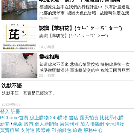
德國原先並不在我們的行程計畫中 只有計畫過境
第2萬次的斷捨離
下一篇：
北部的漢堡市 後因天色已昏暗 故臨時決定在漢
2026-08-08
堡市吃晚餐和過夜
認識【苯騈芘】(ㄅㄣˇ ㄆㄧㄢˊ ㄆ一ˊ)
認識【苯騈芘】(ㄅㄣˇ ㄆㄧㄢˊ ㄆ一ˊ)
14 小時前
靈魂相願
知道你永不回來 悲痛心情難按捺 擁抱你最後一次
感受微弱體溫時 重逢盼望交給祢 祢說天國再見面
23 小時前
此刻忍淚說別離 他日靈魂再
沈默不語
沈默不語，其實是已經說了。
2026-08-08
登入
註冊
PChome首頁
線上購物
24h購物
書店
露天拍賣
比比昂代購
新聞
/
氣象
股市
個人新聞台
廣告刊登
加入聯播網
全球購物
買賣租屋
支付連
國際連
Pi 拍錢包
旅遊
服務中心