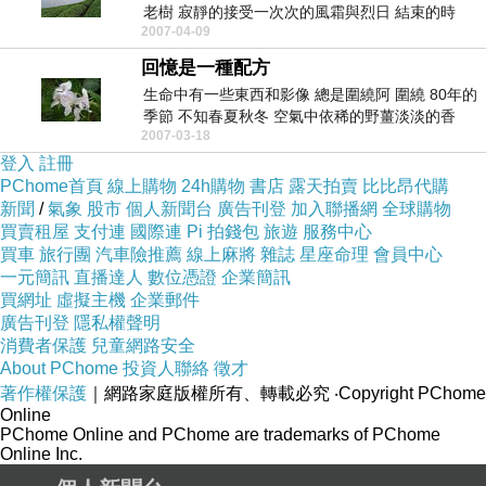
老樹 寂靜的接受一次次的風霜與烈日 結束的時
2007-04-09
間...
回憶是一種配方
生命中有一些東西和影像 總是圍繞阿 圍繞 80年的
季節 不知春夏秋冬 空氣中依稀的野薑淡淡的香
2007-03-18
台...
登入
註冊
PChome首頁
線上購物
24h購物
書店
露天拍賣
比比昂代購
新聞
/
氣象
股市
個人新聞台
廣告刊登
加入聯播網
全球購物
買賣租屋
支付連
國際連
Pi 拍錢包
旅遊
服務中心
買車
旅行團
汽車險推薦
線上麻將
雜誌
星座命理
會員中心
一元簡訊
直播達人
數位憑證
企業簡訊
買網址
虛擬主機
企業郵件
廣告刊登
隱私權聲明
消費者保護
兒童網路安全
About PChome
投資人聯絡
徵才
著作權保護
｜網路家庭版權所有、轉載必究
‧Copyright PChome
Online
PChome Online and PChome are trademarks of PChome
Online Inc.