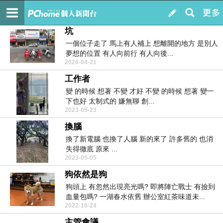
桌子底下
訂閱
我的
坑
一個位子走了 馬上有人補上 想離開的地方 是別人
夢想的位置 有人向前行 有人向後...
2026-04-21
工作者
變 的時候 想著 不變 才好 不變 的時候 想著 變一
下也好 太制式的 嫌無聊 創...
2023-05-23
換腦
換了新電腦 也換了人腦 新的來了 許多舊的 也消
失得徹底 原來 ...
2023-05-05
狗依然是狗
狗頭上 有忽然出現亮光嗎? 即將陣亡戰士 有撿到
血量包嗎? 一湖春水依舊 辦公室紅茶味道未...
2022-10-24
主管會議