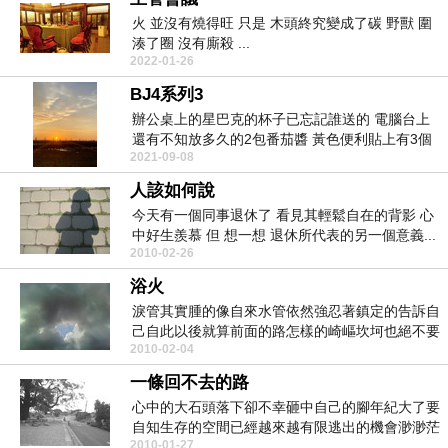
火 並沒有燒得旺 只是 木頭終究變成了碳 野獸 圍
湊了圈 沒有廝殺 ...
2022-01-26
BJ4系列3
辦公桌上的星巴克的杯子已忘記誰送的 電腦台上
還有不知放多久的2包番茄醬 黃色便利貼上有3個
2021-09-08
近...
人該如何說
今天有一個同事退休了 看見其輕鬆自在的背影 心
中好生羨慕 但 想一想 退休所代表的另一個意義...
2010-02-26
浴火
淚管其實腫的像自來水管依然強忍著鎮定的告訴自
己自此以後就算前面的路怎樣的崎嶇坎坷也絕不要
2010-02-04
再次遭受如今...
一條回不去的路
心中的大石頭落下卻不幸砸中自己的腳年紀大了要
自知生存的空間已經越來越有限逃出的機會渺渺茫
2010-01-27
茫我的坑洞已...