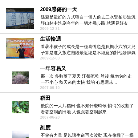
2009感傷的一天
逃避是最好的方式獨自一個人前去二水豐柏步道沉
靜山林中洗刷今年的一切才幾步路,就遇見好友
2009-12-31
MONKEY下...
生活輪迴
看著小孩子的成長是一種喜悅也是負擔小六的大兒
子算是進入叛逆階段最近總是不經意的對他發脾氣
2009-12-03
總覺得他的言...
一年容易又
那一次 多數落了夏天 汗都流乾 然後 氣匆匆的走
一不小心 秋天來的太快 我的 心思還未...
2007-09-10
稻田
後院的一大片稻田 也不知什麼時候 悄悄的收割了
看著空洞的田地 人也跟著空洞起來
2007-06-20
刻度
不會有力量 足以讓生命再次波動 現在像極了一棵