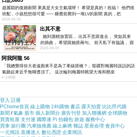
日記0805
趙麗穎的復婚新聞 果真是大女主氣場呀！ 希望是真的！祝福！ 他們很
班配，小孩想想很可愛 ~~~ 睡覺前爬到一堆LV的新聞 真的，把
2026-08-05
出其不意
她到酒精放置區， 出其不意跟進去， 突如其來
的插曲， 希望跟她搭兩句。 前天私下有協議， 跟
2026-08-05
著阿弟丟拉基
阿我阿龍 56
「我總覺得你大老遠跑來不是為了牽線搭橋？」龍疆對梅麗特說話的語
氣聽起來近乎無聊透頂了。 這次輪到梅麗特眺望大海和懸崖
4 小時前
登入
註冊
PChome首頁
線上購物
24h購物
書店
露天拍賣
比比昂代購
新聞
/
氣象
股市
個人新聞台
廣告刊登
加入聯播網
全球購物
買賣租屋
支付連
國際連
Pi 拍錢包
旅遊
服務中心
買車
旅行團
汽車險推薦
線上麻將
雜誌
星座命理
會員中心
一元簡訊
直播達人
數位憑證
企業簡訊