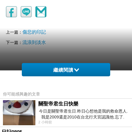
傷悲的印記
上一篇：
流浪到淡水
下一篇：
繼續閱讀
你可能感興趣的文章
關聖帝君生日快樂
今日是關聖帝君生日.昨日心想他是我的救命恩人.
我是2009還是2010在台北行天宮認識他.忘了.
2 小時前
一個奇摩交友的網友學