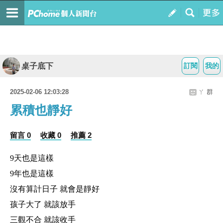
桌子底下
訂閱
我的
2025-02-06 12:03:28
ㄚ 群
累積也靜好
留言 0
收藏 0
推薦 2
9天也是這樣
9年也是這樣
沒有算計日子 就會是靜好
孩子大了 就該放手
三觀不合 就該收手