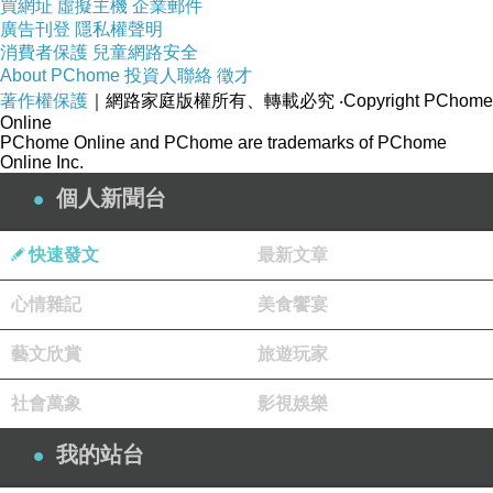
買網址
虛擬主機
企業郵件
廣告刊登
隱私權聲明
消費者保護
兒童網路安全
About PChome
投資人聯絡
徵才
著作權保護
｜網路家庭版權所有、轉載必究
‧Copyright PChome
Online
PChome Online and PChome are trademarks of PChome
Online Inc.
個人新聞台
快速發文
最新文章
心情雜記
美食饗宴
藝文欣賞
旅遊玩家
社會萬象
影視娛樂
我的站台