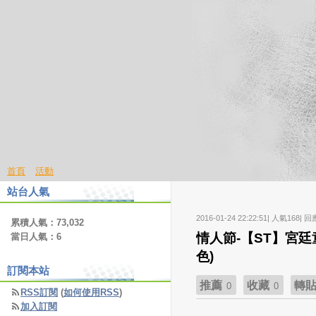
首頁
活動
站台人氣
2016-01-24 22:22:51| 人氣168| 回
累積人氣：
73,032
情人節-【ST】宮廷童
當日人氣：
6
色)
訂閱本站
推薦
收藏
轉
0
0
RSS訂閱
(
如何使用RSS
)
加入訂閱