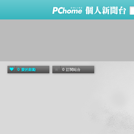
0
0
愛的鼓勵
訂閱站台