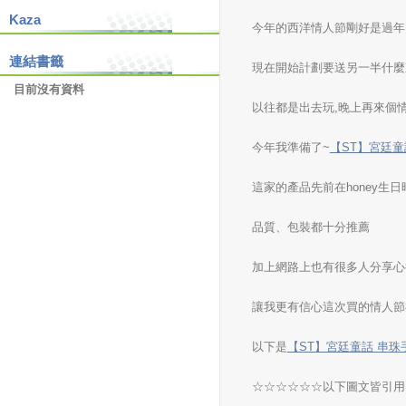
Kaza
今年的西洋情人節剛好是過年
連結書籤
現在開始計劃要送另一半什麼
目前沒有資料
以往都是出去玩,晚上再來個
今年我準備了~
【ST】宮廷童話
這家的產品先前在honey生
品質、包裝都十分推薦
加上網路上也有很多人分享心
讓我更有信心這次買的情人節禮
以下是
【ST】宮廷童話 串珠手環
☆☆☆☆☆☆以下圖文皆引用