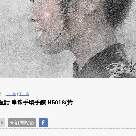
應0 |
上一篇
|
下一篇
話 串珠手環手鍊 H5018(黃
貼
訂閱站台
0