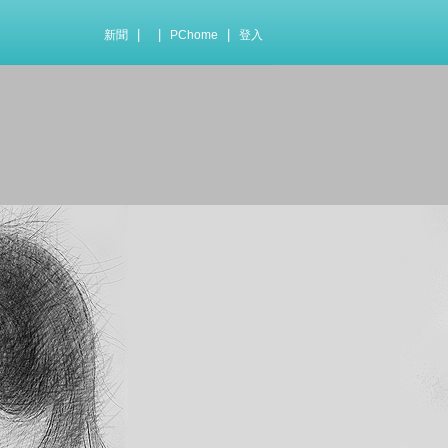
|
|
|
新聞
PChome
登入