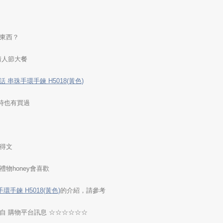
東西？
情人節大餐
 串珠手環手鍊 H5018(黃色)
日時也有買過
得文
物honey會喜歡
手鍊 H5018(黃色)
的介紹，請參考
自 購物平台訊息 ☆☆☆☆☆☆