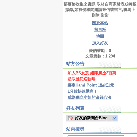
部落格收集之資訊,取材自商家發表或轉載
擷錄,如有侵權問題請來信或留言,將馬上
刪除,謝謝
關於本站
留言板
地圖
加入好友
愛的鼓勵：
0
文章篇數：
1,294
站方公告
加入PS女孩 組隊瘋搶2百萬
超取登記送咖啡
綁定Hami Point 1點抵1元
1分鐘快速揪痛！
成為獨立小姐的滾錢心法
好友列表
好友的新聞台Blog
站內搜尋