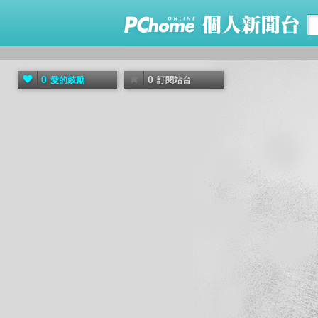
0
0
愛的鼓勵
訂閱站台