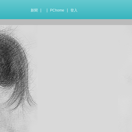
|
|
|
新聞
PChome
登入