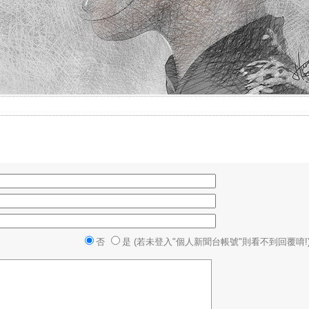
否
是 (若未登入"個人新聞台帳號"則看不到回覆唷!