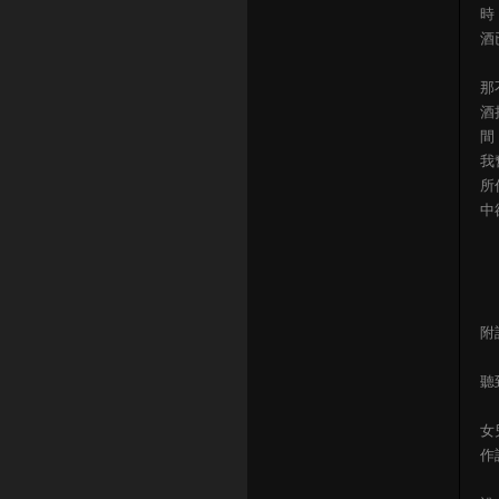
時
酒
那
酒
間
我
所
中
附
聽
女
作