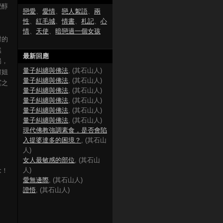
覺醇
戀愛
、
愛情
、
戀人絮語
、
兩
性
、
紅毛城
、
情書
、
札記
、
心
情
、
天使
、
暗戀過一個女孩
封的
然
最新回應
陽，
量子糾纏與佛法
, (其石山人)
何姐
量子糾纏與佛法
, (其石山人)
冥之
量子糾纏與佛法
, (其石山人)
量子糾纏與佛法
, (其石山人)
量子糾纏與佛法
, (其石山人)
量子糾纏與佛法
, (其石山人)
現代佛教強調素食，是否會陷
入提婆達多的困境？
, (其石山
人)
女人最敏感的部位
, (其石山
人)
念！
愛無邊際
, (其石山人)
證悟
, (其石山人)