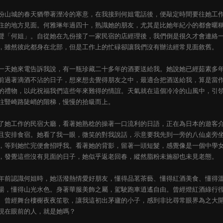
份山城的春天猶帶著溼冷的寒意，在我接到何姐電話後，便敲定時間要往她工
住的地方見面。何雅琳年過四十，熟識她的朋友，尤其是比她年紀小的都會暱
聲「何姐」。自從她在九份接了一家民宿的店經理後，我們倒是很久才會連絡
，雖然彼此都身在北部，但是工作上的忙碌卻讓我們沒有辦法經常見面敘舊。
一天她來電告訴我說，有一瓶珍藏二十多年的酒要送給我。她說她已經茹素多
前過著滴酒不沾的日子，想來想去覺得朋友之中，最適合把酒送給我，算是當
的禮物，以此祝福我們這些年來難得的情誼。天氣就在這個冷冷的山風中，引
往豎崎路陡峭的階梯，慢慢的拾級而上。
了她工作的民宿大廳，看著她熟稔的操著一口流利的日語，正在為日本的遊客
且安排食宿。她看了我一眼，微笑的對我說話，示意要我先到一旁的八仙桌旁
，等到她忙完便會招呼我。看著她的背影，留著一頭短髮，感覺像是一個中學
，發覺這些沒有見面的日子，她似乎返老回春，縱然脂粉未施卻也未見老態。
年前認識何姐時，她活潑熱情愛好朋友，懂得品茗茶藝、懂得紅酒美食、懂得
湯，懂得山光水色。身著華服美飾之屬，駕駛跑車逍遙自由。曾經燈紅酒綠行
、曾經舞台樓榭夜夜笙歌，讓我這初出茅廬的小子，感到非比尋常眼界為之大
現在眼前的人，就是她嗎？