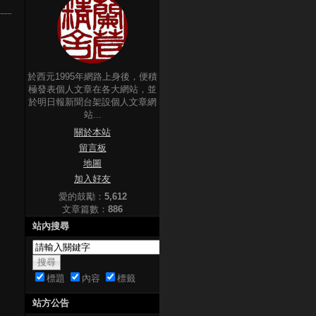
於西元1995年網路上身後，便積
極發表個人文章在各大網站，並
於明日報新聞台架設個人文章網
站...
關於本站
留言板
地圖
加入好友
愛的鼓勵：
5,612
文章篇數：
886
站內搜尋
標題
內容
標籤
站方公告