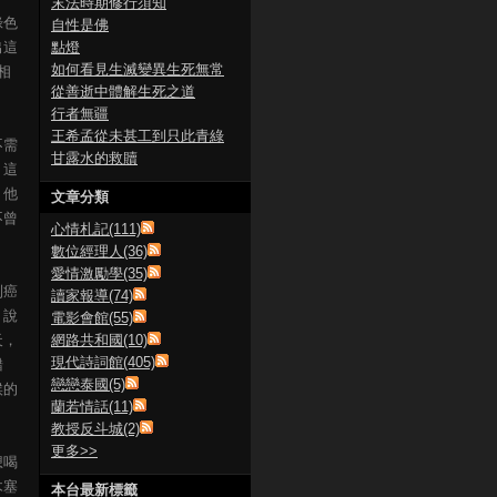
末法時期修行須知
綠色
自性是佛
出這
點燈
如何看見生滅變異生死無常
相
從善逝中體解生死之道
行者無疆
王希孟從未甚工到只此青綠
不需
甘露水的救贖
，這
，他
文章分類
不曾
心情札記(111)
數位經理人(36)
愛情激勵學(35)
到癌
讀家報導(74)
」說
電影會館(55)
天，
網路共和國(10)
現代詩詞館(405)
錯
戀戀泰國(5)
候的
蘭若情話(11)
教授反斗城(2)
更多
>>
想喝
木塞
本台最新標籤