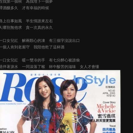
在我第一個秋 為我埋下一個夢
譚酒釀多久 才有幸福的時候
路上往事如風 半生情誰來左右
人哪別無他求 貪一次真的永久
一口女兒紅 解兩顆心的凍 有三個字沒說出口
一個人肯到老廝守 我陪他乾了這杯酒
一口女兒紅 暖一雙冷的手 有七分醉心被誰偷
憶伴著淚水 一同滾落了喉 杯中酸苦的滋味 女人才會懂