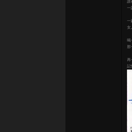
誰
一
一
女
喝
那
再
記