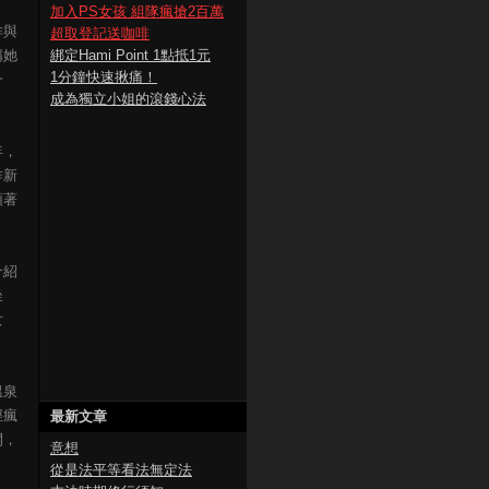
加入PS女孩 組隊瘋搶2百萬
作與
超取登記送咖啡
稱她
綁定Hami Point 1點抵1元
1分鐘快速揪痛！
一
成為獨立小姐的滾錢心法
年，
作新
領著
介紹
坐
女
溫泉
徑瘋
最新文章
開，
意想
從是法平等看法無定法