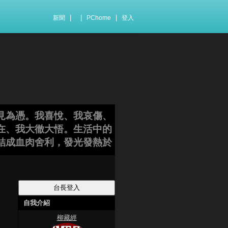
|
|
|
新聞
PChome
登入
見為憑。我喜悅、我哀傷、
在、我大徹大悟。生活中的
結成血肉舍利，發光發熱於
自我介紹
柳藏經