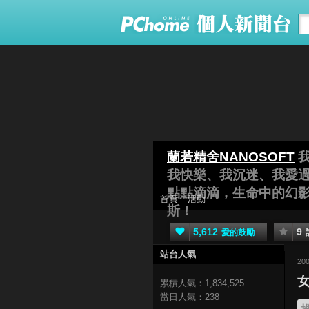
蘭若精舍NANOSOFT
我快樂、我沉迷、我愛
點點滴滴，生命中的幻
首頁
活動
斯！
5,612
9
愛的鼓勵
站台人氣
20
累積人氣：
1,834,525
當日人氣：
238