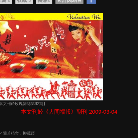
推薦
收藏
轉貼
訂閱站台
0
0
0
本文刊於玫瑰雜誌第92期】
本文刊於《人間福報》副刊 2009-03-04
／蘭若精舍．柳藏經