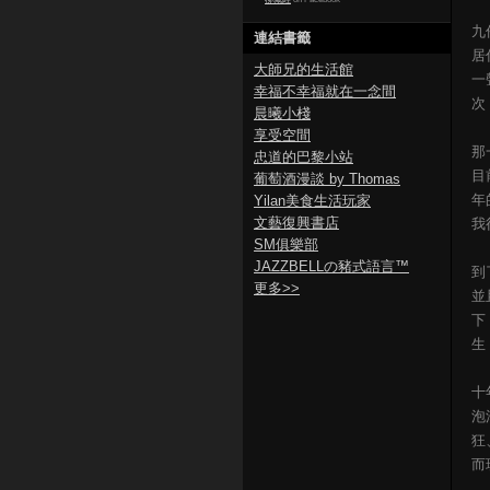
九
連結書籤
居
大師兄的生活館
一
幸福不幸福就在一念間
次
晨曦小棧
享受空間
那
忠道的巴黎小站
目
葡萄酒漫談 by Thomas
年
Yilan美食生活玩家
文藝復興書店
我
SM俱樂部
JAZZBELLの豬式語言™
到
更多
>>
並
下
生
十
泡
狂
而