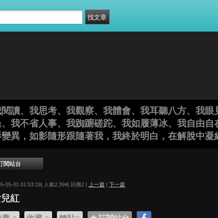
我閱讀、我思考、我觀察、我體會、我耳聽八方、我眼
過、我不省人事、我踟躕磋跎、我如履薄冰、我自由自
影變異，如影隨形跟隨著我，我終於明白，在解脫中凝
訂閱站台
05-05-01 01:53:19| 人氣2,394| 回應2 |
上一篇
|
下一篇
女兒紅