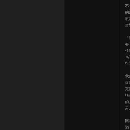
不
的
瓶
當
「
要
樣
為
打
我
症
完
很
的
男
回
酒