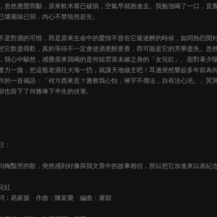
，忽然應聲而斷，原來軟木塞已破損，空氣早就跑進去。我勉強喝了一口，直
已壞風味已弱，內心不禁悵然若失。
不是對酒的可惜，而是原來生命中的愛情不曾在它最迷醉的時候，如同熱烈開
把它飲盡尋歡，真的等待不一定會使酒更醇更香，而可能是它的芳華盡失。忽
，我心中駭然，感覺原來我喝的是何姐雲英未嫁之身的「女兒紅」。面對著夕
奮力一拋，把這瓶老酒往大海一扔，就讓天地做主吧！耳邊突然響起多年前為
作的一首偈語：「何方西來意？雅教我心怡；琳宇不傳法，自有法心浥。」冥
卻也留下了何雅琳下半生的伏筆。
註：
到梅豔芳的歌，突然感到好像與我文章中的故事相仿，所以把它加進來以表紀
兒紅
詞：易家揚 作曲：陳富榮 編曲：屠穎