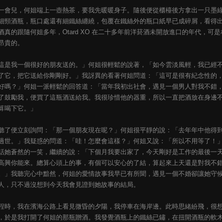
一會兒，何姐端上一壺熱茶，要我先暖暖身子。隨後便從櫃檯後方拿出一只墨
細頸酒瓶，瓶口處還有細鐵絲纏繞，包覆在鐵絲外的瓶口紙早已成碎屑，看得
酒真的跟隨何姐多年，Otard XO 在二十多年前洋菸酒未開放進口的年代，可是
昂貴的。
這是我一個很好的朋友送的。」何姐很輕鬆的說著，「如今雲淡風輕，我已經
了它，把它送給你剛剛好。」我訝異的看著何姐問道：「這可是很有紀念性的
好嗎？」何姐一派輕鬆的回答道：「當年我初出社會，遇見一個男人對我不錯
了鼓勵我，便買了這瓶酒送給我。我很珍惜他的器重，所以一直把酒放在身邊
算喝下它。」
聽了便立刻詢問：「那一個朋友現在呢？」何姐很平靜的說：「去年年中他得
過世。」我疑惑的問道：「哇！怎麼會這樣？」何姐又說：「所以不用等了！
話她蒼然的一笑，繼續的說：「下個月我要出家了，今天剛好是工作的最後一
高興你能來。總算心頭上的事，有個可以安心的了結，算起來上天還是對我不
。」我聽完心中黯然，何姐的愛情故事我早已有所聞，遇見一個不婚卻讓她守
人，只不過沒想到今天我會見證到她故事的結局。
程時，我在濱海公路上看見微昏的夕陽，我停車在海岸邊。此時思緒紛飛，很
，於是我打開了何姐的那瓶贈酒。我發覺酒瓶上的鐵絲已鏽，在扭開酒瓶的軟