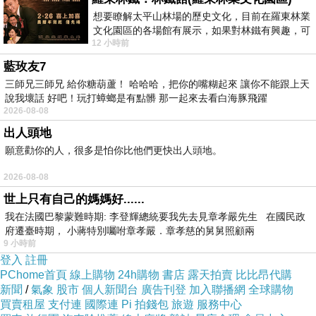
密。
想要瞭解太平山林場的歷史文化，目前在羅東林業
文化園區的各場館有展示，如果對林鐵有興趣，可
12 小時前
以到林鐵館。 這裡展示從山下
在純密傳入中國的唐代，密僧們仍然保
藍玫友7
持著重視戒律的傳統，而且為了適應密
三師兄三師兄 給你糖葫蘆！ 哈哈哈，把你的嘴糊起來 讓你不能跟上天
說我壞話 好吧！玩打蟑螂是有點髒 那一起來去看白海豚飛躍
宗複雜的事相，規定實行密法咒術的次
2026-08-08
序儀軌，專門的密教律也應運而生。
出人頭地
願意勸你的人，很多是怕你比他們更快出人頭地。
唐密又稱真言宗、瑜伽宗、開元宗，盛
2026-08-08
行於唐玄宗開元年間，為純粹的密教修
世上只有自己的媽媽好......
行體系，其中根本經典與修持為尊大日
我在法國巴黎蒙難時期: 李登輝總統要我先去見章孝嚴先生 在國民政
府遷臺時期， 小蔣特別囑咐章孝嚴．章孝慈的舅舅照顧兩
如來（毘盧遮那佛）為根本本尊，強調
9 小時前
三密加持，即通過結手印（身）、誦真
登入
註冊
PChome首頁
線上購物
24h購物
書店
露天拍賣
比比昂代購
言（語）、專注觀想（意）來體悟宇宙
新聞
/
氣象
股市
個人新聞台
廣告刊登
加入聯播網
全球購物
實相。
買賣租屋
支付連
國際連
Pi 拍錢包
旅遊
服務中心