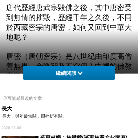
唐代歷經唐武宗毀佛之後，其中唐密受
到無情的摧毀，歷經千年之久後，不同
於西藏密宗的唐密，如何又回到中華大
地呢？
唐密（唐朝密宗）是八世紀由印度高僧
善無畏、金剛智及不空傳入中國的佛教
繼續閱讀
密宗流派，發源於印度，在唐玄宗開元
年間（西元716年～720年）傳入漢傳佛
教中，以《大日經》與《金剛頂經》為
你可能感興趣的文章
理論核心，修持金剛界與胎藏界「二部
長大
純密」，其特色在於三密相應（身結
長大，與年齡無關，跟挫折有關。
印、語誦咒、意觀想）法門，旨在即身
2026-08-08
成佛，後經惠果傳至日本空海，形成東
羅東林鐵：林鐵館(羅東林業文化園區)