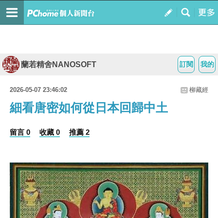
蘭若精舍NANOSOFT
訂閱
我的
2026-05-07 23:46:02
柳藏經
細看唐密如何從日本回歸中土
留言 0
收藏 0
推薦 2