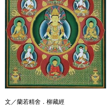
文／蘭若精舍．柳藏經