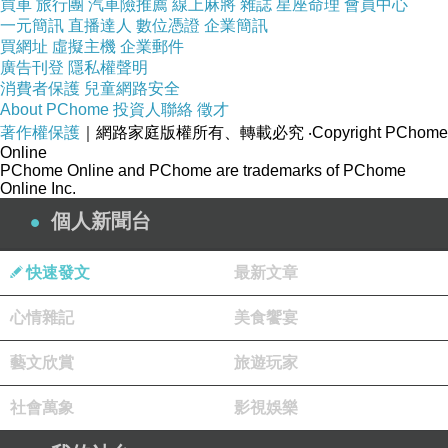
買車
旅行團
汽車險推薦
線上麻將
雜誌
星座命理
會員中心
一元簡訊
直播達人
數位憑證
企業簡訊
細看密法的傳承譜系，主要傳承為大日
買網址
虛擬主機
企業郵件
廣告刊登
隱私權聲明
如來—金剛薩埵—龍樹—龍智—金剛智
消費者保護
兒童網路安全
—不空—惠果—空海（日本空海將其發
About PChome
投資人聯絡
徵才
著作權保護
｜網路家庭版權所有、轉載必究
‧Copyright PChome
揚為日本東密），唐密以開元三大士為
Online
PChome Online and PChome are trademarks of PChome
開宗者，三大士中，以不空的弟子最
Online Inc.
多，影響力也最大。
個人新聞台
不空著名弟子有金閣寺含光，新羅慧
快速發文
最新文章
超，青龍寺惠果，崇福寺慧朗，保壽寺
心情雜記
美食饗宴
元皎、覺超，世稱「六哲」，而以惠果
承其法系，惠果曾任代宗、德宗、順宗
藝文欣賞
旅遊玩家
三代「國師」，其弟子有爪哇僧辯弘、
社會萬象
影視娛樂
日僧空海等。