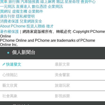
買車
旅行團
汽車險推薦
線上麻將
雜誌
星座命理
會員中心
一元簡訊
直播達人
數位憑證
企業簡訊
買網址
虛擬主機
企業郵件
廣告刊登
隱私權聲明
消費者保護
兒童網路安全
About PChome
投資人聯絡
徵才
著作權保護
｜網路家庭版權所有、轉載必究
‧Copyright PChome
Online
PChome Online and PChome are trademarks of PChome
Online Inc.
個人新聞台
快速發文
最新文章
心情雜記
美食饗宴
藝文欣賞
旅遊玩家
社會萬象
影視娛樂