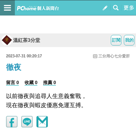
溫紅茶3分堂
訂閱
我的
2023-07-31 00:20:17
三分用心七分愛肝
徹夜
留言 0
收藏 0
推薦 0
以前徹夜與追尋人生意義奮戰，
現在徹夜與蝦皮優惠免運互搏。