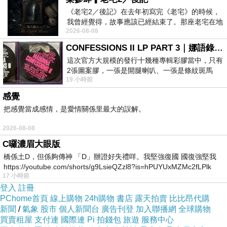
《老宅2／後記》在去年初寫完《老宅》的時候，
我曾經覺得，故事應該已經結束了。那座老宅在地
2026-08-08
震中倒塌，七個人終於離開那片黑暗，
CONFESSIONS II LP PART 3｜娜語錄II LP PART 3
這次官方大規模的發行十幾種專輯彩膠當中，只有
2張圖案膠，一張是開腿喇叭、一張是條紋斑馬
19 小時前
版；目前官網上只剩澳洲商店AU STORE
感覺
把感覺當成感情，是愛情關係里最大的誤解。
2026-08-08
C囉濃眉大眼版
橋係土D，但係夠傳神 「D」辦證好失禮咩。我堅強復國 國復強堅我
https://youtube.com/shorts/g9LsieQZzl8?is=hPUYUxMZMc2fLPlk
17 小時前
登入
註冊
PChome首頁
線上購物
24h購物
書店
露天拍賣
比比昂代購
新聞
/
氣象
股市
個人新聞台
廣告刊登
加入聯播網
全球購物
買賣租屋
支付連
國際連
Pi 拍錢包
旅遊
服務中心