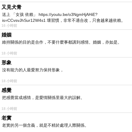
又見犬青
送上 「女孩 依賴」 https://youtu.be/o3NgmHjAHiE?
is=CCvsvJhSur12W4s1 壞習慣，非常不適合改，只會越來越依賴。
16 小時前
我害怕的
婚姻
維持關係的目的是合作，不要什麼事都講到感情。婚姻，亦如是。
18 小時前
形象
沒有能力的人最愛努力保持形象，
18 小時前
感覺
把感覺當成感情，是愛情關係里最大的誤解。
18 小時前
老實
老實的另一個含義，就是不精於處理人際關係。