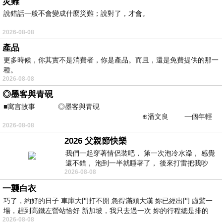
災難
說錯話一般不會變成什麼災難；說對了，才會。
2026-08-08
產品
更多時候，你其實不是消費者，你是產品。而且，還是免費提供的那一
種。
2026-08-08
◎墨客與青硯
■寓言故事 ◎墨客與青硯
⊕潘文良 一個年輕
2026-08-08
的墨客，在京城的古玩肆裡
2026 父親節快樂
我們一起穿著情侶裝吧， 第一次泡冷水澡， 感覺
還不錯， 泡到一半就睡著了， 後來打雷把我吵
2026-08-08
醒， 手
一襲白衣
巧了，約好的日子 車庫大門打不開 急得滿頭大漢 妳已經出門 虛驚一
場，趕到高鐵左營站恰好 新加坡，我只去過一次 妳的行程總是排的
2026-08-08