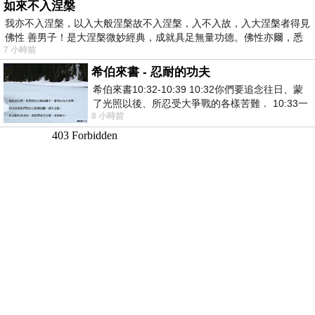
如來不入涅槃
我亦不入涅槃，以入大般涅槃故不入涅槃，入不入故，入大涅槃者得見
佛性 善男子！是大涅槃微妙經典，成就具足無量功德。佛性亦爾，悉
7 小時前
希伯來書 - 忍耐的功夫
希伯來書10:32-10:39 10:32你們要追念往日、蒙
了光照以後、所忍受大爭戰的各樣苦難． 10:33一
8 小時前
面被毀謗、遭患難、成了戲景、叫眾人