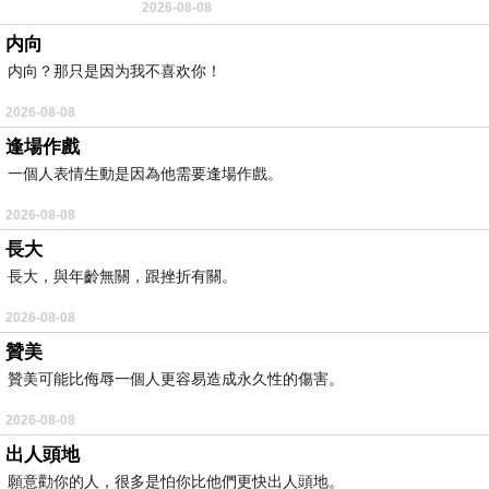
2026-08-08
耳機評語：非常有特色，值得喜愛美型工
内向
内向？那只是因为我不喜欢你！
2026-08-08
逢場作戲
一個人表情生動是因為他需要逢場作戲。
2026-08-08
長大
長大，與年齡無關，跟挫折有關。
2026-08-08
贊美
贊美可能比侮辱一個人更容易造成永久性的傷害。
2026-08-08
出人頭地
願意勸你的人，很多是怕你比他們更快出人頭地。