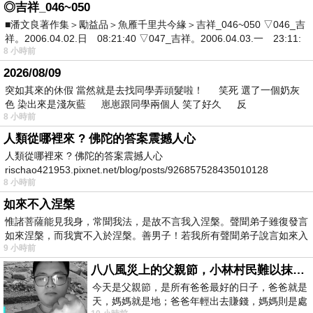
◎吉祥_046~050
■潘文良著作集＞勵益品＞魚雁千里共今緣＞吉祥_046~050 ▽046_吉
祥。2006.04.02.日 08:21:40 ▽047_吉祥。2006.04.03.一 23:11:
8 小時前
2026/08/09
突如其來的休假 當然就是去找同學弄頭髮啦！ 笑死 選了一個奶灰
色 染出來是淺灰藍 崽崽跟同學兩個人 笑了好久 反
8 小時前
人類從哪裡來 ? 佛陀的答案震撼人心
人類從哪裡來 ? 佛陀的答案震撼人心
rischao421953.pixnet.net/blog/posts/926857528435010128
8 小時前
如來不入涅槃
惟諸菩薩能見我身，常聞我法，是故不言我入涅槃。聲聞弟子雖復發言
如來涅槃，而我實不入於涅槃。善男子！若我所有聲聞弟子說言如來入
9 小時前
八八風災上的父親節，小林村民難以抹滅的痛
今天是父親節，是所有爸爸最好的日子，爸爸就是
天，媽媽就是地；爸爸年輕出去賺錢，媽媽則是處