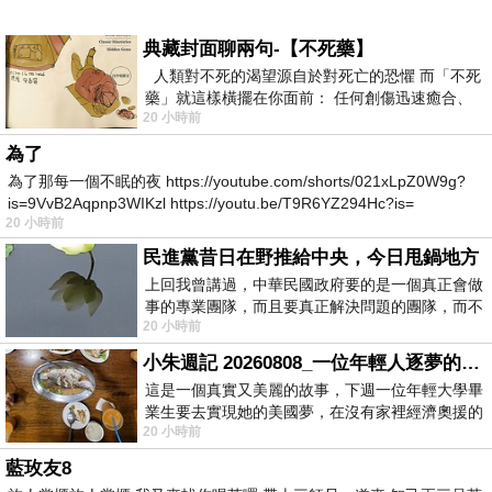
典藏封面聊兩句-【不死藥】
人類對不死的渴望源自於對死亡的恐懼 而「不死
藥」就這樣橫擺在你面前： 任何創傷迅速癒合、
20 小時前
停止衰老、痛覺消失…堪
為了
為了那每一個不眠的夜 https://youtube.com/shorts/021xLpZ0W9g?
is=9VvB2Aqpnp3WIKzl https://youtu.be/T9R6YZ294Hc?is=
20 小時前
民進黨昔日在野推給中央，今日甩鍋地方
上回我曾講過，中華民國政府要的是一個真正會做
事的專業團隊，而且要真正解決問題的團隊，而不
20 小時前
是只會到處甩鍋的雙標團隊，最近民進黨
小朱週記 20260808_一位年輕人逐夢的真實故事
這是一個真實又美麗的故事，下週一位年輕大學畢
業生要去實現她的美國夢，在沒有家裡經濟奧援的
20 小時前
情況下，靠著自我努力工作累積出國基
藍玫友8