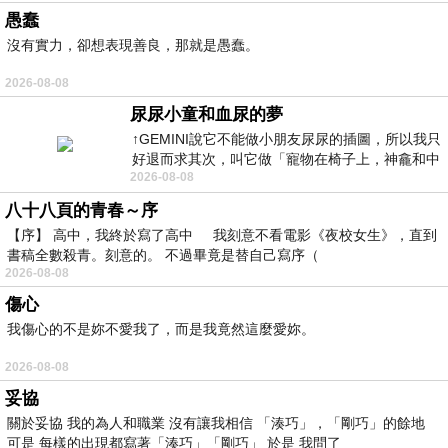
愚蠢
沒有實力，卻想表現善良，那就是愚蠢。
2026-08-08
尿尿小童和血尿的夢
↑GEMINI說它不能做小朋友尿尿的插圖，所以我只
好退而求其次，叫它做「寵物在椅子上，神龕和中
2026-08-08
年人臉孔」的畫了。 六月底
八十八頁的青春～序
【序】 高中，我終於寫了高中 我刻意不看電影《夜校女生》，直到
書稿全數殺青。刻意的。 不過畢竟是替自己寫序（
2026-08-08
傷心
我傷心的不是妳不愛我了，而是我竟然這麼愛妳。
2026-08-08
妥協
關於妥協 我的為人和職業 沒有讓我相信 「湊巧」，「剛巧」的餘地
可是 每樣的出現都寫著「湊巧」「剛巧」 於是 我問了