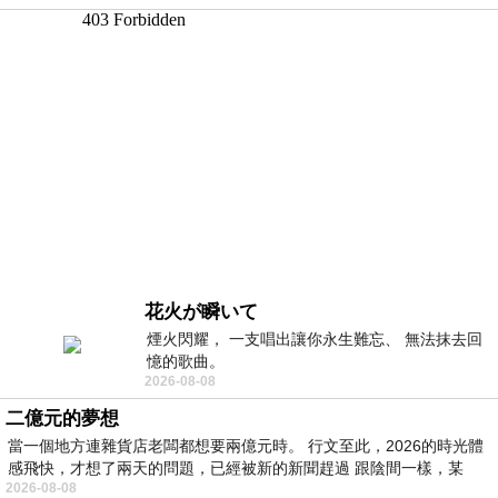
花火が瞬いて
煙火閃耀， 一支唱出讓你永生難忘、 無法抹去回
憶的歌曲。
2026-08-08
二億元的夢想
當一個地方連雜貨店老闆都想要兩億元時。 行文至此，2026的時光體
感飛快，才想了兩天的問題，已經被新的新聞趕過 跟陰間一樣，某
2026-08-08