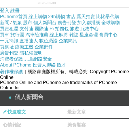
2026-08-08
用以紀念統一義大利統一後的的第一位國
登入
註冊
PChome首頁
線上購物
24h購物
書店
露天拍賣
比比昂代購
新聞
/
氣象
股市
個人新聞台
廣告刊登
加入聯播網
全球購物
買賣租屋
支付連
國際連
Pi 拍錢包
旅遊
服務中心
買車
旅行團
汽車險推薦
線上麻將
雜誌
星座命理
會員中心
一元簡訊
直播達人
數位憑證
企業簡訊
買網址
虛擬主機
企業郵件
廣告刊登
隱私權聲明
消費者保護
兒童網路安全
About PChome
投資人聯絡
徵才
著作權保護
｜網路家庭版權所有、轉載必究
‧Copyright PChome
Online
PChome Online and PChome are trademarks of PChome
Online Inc.
個人新聞台
快速發文
最新文章
心情雜記
美食饗宴