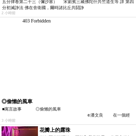
五分律卷第二十三（彌沙塞） 宋罽賓三藏佛陀什共竺道生等 譯 第四
分初滅諍法 佛在舍衛國，爾時諸比丘共鬪諍
2 小時前
◎偷懶的風車
■寓言故事 ◎偷懶的風車
⊕潘文良 在一個經
3 小時前
常颳風的山丘上—&m
花瓣上的露珠