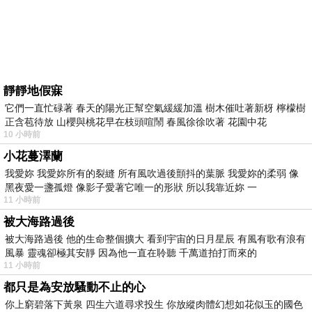
靜靜地假寐
它們一直忙碌著 春天的陽光正幫空氣緩緩加溫 樹木催吐著新枒 檸檬樹
正含苞待放 山櫻與桃花早在枝頭喧鬧 春風徐徐吹著 花園中花
10 小時前
小花蔓澤蘭
我愛妳 我愛妳所有的裂縫 所有風吹過後顫抖的葉脈 我愛妳的柔弱 像
黑夜愛一盞孤燈 像影子愛著它唯一的形狀 所以我靠近妳 一
11 小時前
被大海路過後
被大海路過後 他的生命整個擴大 看到宇宙的日月星辰 有風有歌有浪有
風暴 靈魂卻極其安靜 因為他一直在聆聽 千萬道拍打而來的
11 小時前
都只是為安放騷動不止的心
你上窮碧落下黃泉 四生六道尋求投生 你放縱肉體幻想如花似玉的國色