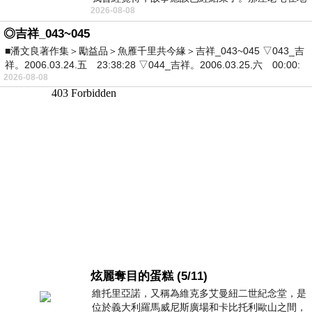
2026-08-08
震中倒塌，七個人終於離開那片黑暗，
◎吉祥_043~045
■潘文良著作集＞勵益品＞魚雁千里共今緣＞吉祥_043~045 ▽043_吉
祥。2006.03.24.五 23:38:28 ▽044_吉祥。2006.03.25.六 00:00:
2026-08-08
炫麗奪目的蛋糕 (5/11)
維托里亞諾，又稱為維克多艾曼紐二世紀念堂，是
位於義大利羅馬威尼斯廣場和卡比托利歐山之間，