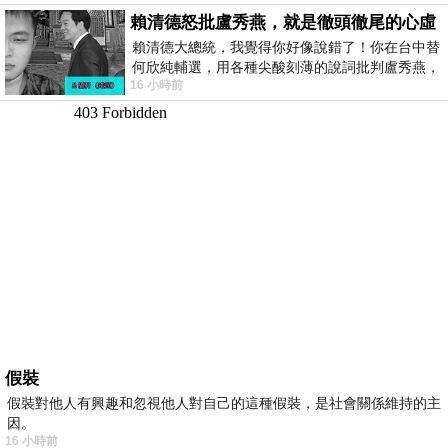
賴清德怒批盧秀燕，就是徹頭徹尾的心虛
賴清德大總統，我覺得你好像說錯了！你在台中替
何欣純輔選，用各種尖酸刻薄的說詞批判盧秀燕，
16 小時前
罵她施政滿意度輸給陳其邁，甚至還說盧
假裝
假裝對他人有興趣和忽視他人對自己的這種假裝，是社會關係維持的主
因。
16 小時前