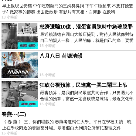
早上很現世安穩 中午吃碗熱門的三媽臭臭鍋 下午午睡起來 不想打擾雙
子J 做家事的節奏 出去散散步 有影片有真相：白海豚 在飲料
13 小時前
慈濟遭騙10億，混蛋官員陳時中急著脫罪
最近賴清德在圓山大飯店提到，對待人民就像對待
自己的親人一樣，人民的痛，就是自己的痛，要愛
15 小時前
民如親，說的這麼好聽，實際上根本沒做
八月八日 荷塘清韻
16 小時前
狂砍公視預算，民進黨一哭二鬧三上吊
嚴審預算，是我們與民眾黨共同合作，只要遇到不
合理的預算，當然一定會砍或是凍結，最近文化部
16 小時前
要編列公視和Taiwan plus預算，在110年
春燕---(二)
《 春 燕 》 三、你們唱戲的 春燕考進輔仁大學。平日在學校工讀，晚
上在學校附近的餐廳當外場。寒暑假白天到鎮公所幫忙整理文件
16 小時前