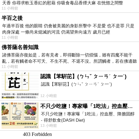
天香 你尋求軟玉香紅的慰藉 你吸食毒品香煙大麻 在恍惚之間瞥
11 小時前
半百之後
年過半百後 他的眼睛 仍會被美麗的身影所擊中 不是愛 也不是罪 只是
肉身深處 一條尚未熄滅的河流 仍渴望奔向遠方 歲月已經
11 小時前
佛菩薩名善知識
諸佛菩薩亦復如是，若有見者，即得斷除一切煩惱，雖有四魔不能干
亂，若有觸者命不可夭、不生不死、不退不沒。所謂觸者，若在佛邊聽
11 小時前
受
認識【苯騈芘】(ㄅㄣˇ ㄆㄧㄢˊ ㄆ一ˊ)
認識【苯騈芘】(ㄅㄣˇ ㄆㄧㄢˊ ㄆ一ˊ)
12 小時前
不只少吃鹽！專家曝「1吃法」控血壓、降膽固醇 - 得舒飲食(DASH Diet)
不只少吃鹽！專家曝「1吃法」控血壓、降膽固醇
- 得舒飲食(DASH Diet)
13 小時前
https://www.facebook.com/dietitiansophia/posts/p