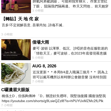
帥氣阿弟被調線， 可能和我常聊天， 作業主管紅
了眼， 阻隔我們隔兩邊。 昨天又問他， 前天她穿
3 小時前
什麼顏色衣服， 不經
【轉貼】天 地 侘 寂
言多!不定就解吾意..吾輩尚知..詩魂不滅..
3 小時前
借場大雨
麥可·波頓 以渾厚、低沉、沙啞的音色征服歌迷的
「情歌天王」麥可波頓，在2023年底發現罹患腦
5 小時前
瘤「祈禱早日康復，一切都好」。
AUG 8, 2026
近況更新＊＊本周8/4是入職滿三個月＊＊ 因為上
班可以戴耳機所以有時辦公會聽音樂 沒有特別固
7 小時前
定哪天但就是一周某一天會固定聽'90
C囉濃眉大眼版
橋係土D，但係夠傳神 「D」辦證好失禮咩。我堅強復國 國復強堅我
https://youtube.com/shorts/g9LsieQZzl8?is=hPUYUxMZMc2fLPlk
7 小時前