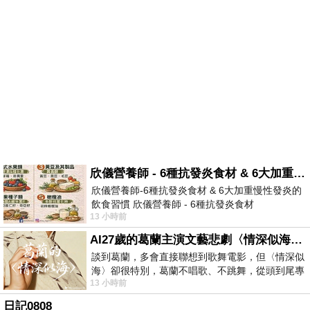
欣儀營養師 - 6種抗發炎食材 & 6大加重慢性發炎的飲食習慣
欣儀營養師-6種抗發炎食材 & 6大加重慢性發炎的
飲食習慣 欣儀營養師 - 6種抗發炎食材
13 小時前
https://www.facebook.com/photo/?fbid=147
AI27歲的葛蘭主演文藝悲劇〈情深似海〉 #戀上老電影 #葛蘭 #粟子
談到葛蘭，多會直接聯想到歌舞電影，但〈情深似
海〉卻很特別，葛蘭不唱歌、不跳舞，從頭到尾專
13 小時前
心演戲。拍攝期間，經常工作超過12個鐘
日記0808