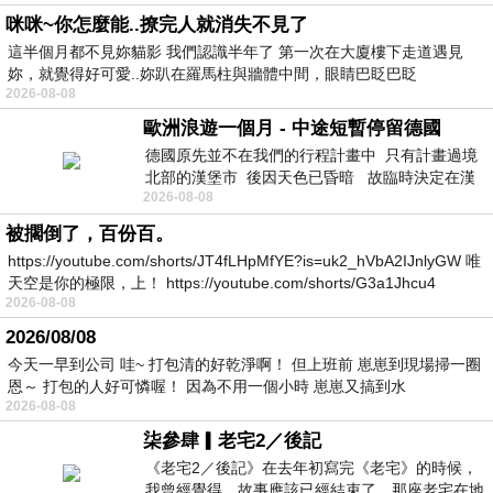
咪咪~你怎麼能..撩完人就消失不見了
這半個月都不見妳貓影 我們認識半年了 第一次在大廈樓下走道遇見
妳，就覺得好可愛..妳趴在羅馬柱與牆體中間，眼睛巴眨巴眨
2026-08-08
歐洲浪遊一個月 - 中途短暫停留德國
德國原先並不在我們的行程計畫中 只有計畫過境
北部的漢堡市 後因天色已昏暗 故臨時決定在漢
2026-08-08
堡市吃晚餐和過夜
被擱倒了，百份百。
https://youtube.com/shorts/JT4fLHpMfYE?is=uk2_hVbA2IJnlyGW 唯
天空是你的極限，上！ https://youtube.com/shorts/G3a1Jhcu4
2026-08-08
2026/08/08
今天一早到公司 哇~ 打包清的好乾淨啊！ 但上班前 崽崽到現場掃一圈
恩～ 打包的人好可憐喔！ 因為不用一個小時 崽崽又搞到水
2026-08-08
柒參肆▎老宅2／後記
《老宅2／後記》在去年初寫完《老宅》的時候，
我曾經覺得，故事應該已經結束了。那座老宅在地