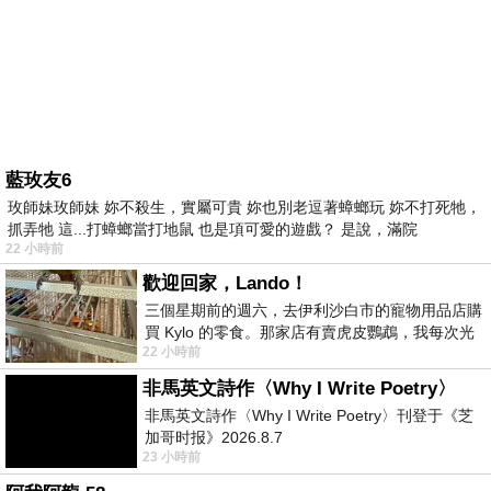
藍玫友6
玫師妹玫師妹 妳不殺生，實屬可貴 妳也別老逗著蟑螂玩 妳不打死牠，
抓弄牠 這...打蟑螂當打地鼠 也是項可愛的遊戲？ 是說，滿院
22 小時前
歡迎回家，Lando！
三個星期前的週六，去伊利沙白市的寵物用品店購
買 Kylo 的零食。那家店有賣虎皮鸚鵡，我每次光
22 小時前
顧都會去看一下。他們偶爾會引進 C
非馬英文詩作〈Why I Write Poetry〉
非馬英文詩作〈Why I Write Poetry〉刊登于《芝
加哥时报》2026.8.7
23 小時前