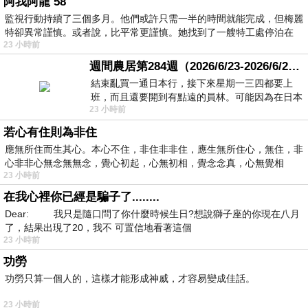
阿我阿龍 58
監視行動持續了三個多月。他們或許只需一半的時間就能完成，但梅麗
特卻異常謹慎。或者說，比平常更謹慎。她找到了一艘特工處停泊在
23 小時前
週間農居第284週（2026/6/23-2026/6/24) 夏至 金黃稻浪洋溢豐收喜悅
結束亂買一通日本行，接下來星期一三四都要上
班，而且還要開到有點遠的員林。可能因為在日本
23 小時前
花不少錢，星期一出門上班時，心裡沒有一
若心有住則為非住
應無所住而生其心。本心不住，非住非非住，應生無所住心，無住，非
心非非心無念無無念，覺心初起，心無初相，覺念念真，心無覺相
23 小時前
在我心裡你已經是騙子了........
Dear: 我只是隨口問了你什麼時候生日?想說獅子座的你現在八月
了，結果出現了20，我不 可置信地看著這個
23 小時前
功勞
功勞只算一個人的，這樣才能形成神威，才容易變成佳話。
23 小時前