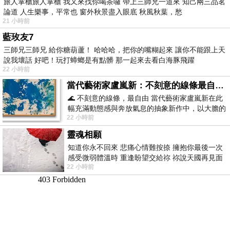
旅人掌櫃旅人掌櫃 我又來找你喝茶囉 帶上三師兄一道來 知己兩三品茗
論道 人生樂事，平常也 窗外秋景盡入眼底 秋風秋葉，愁
21 小時前
藍玫友7
三師兄三師兄 給你糖葫蘆！ 哈哈哈，把你的嘴糊起來 讓你不能跟上天
說我壞話 好吧！玩打蟑螂是有點髒 那一起來去看白海豚飛躍
22 小時前
當代藝術家盧嵐新：不刻意的線條最自由，讓色彩流動、筆觸自己說話
🌊 不刻意的線條，最自由 當代藝術家盧嵐新在此
幅充滿動態感與奔放氣息的抽象新作中，以大膽的
22 小時前
藍色顏料在白色畫布上揮灑、壓印與流淌
靈魂相願
知道你永不回來 悲痛心情難按捺 擁抱你最後一次
感受微弱體溫時 重逢盼望交給祢 祢說天國再見面
22 小時前
此刻忍淚說別離 他日靈魂再