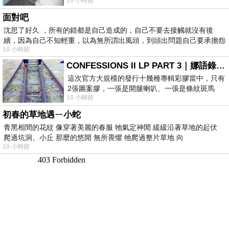
10 小時前
理家務，職業不分高低貴賤，只有人品才
面對吧
沈思了好久 ，所有的錯都是自己造成的，自己不要去接觸就沒有後
續，因為自己不知輕重，以為無所謂出風頭，到頭出問題自己要承擔怨
10 小時前
不
CONFESSIONS II LP PART 3｜娜語錄II LP PART 3
這次官方大規模的發行十幾種專輯彩膠當中，只有
2張圖案膠，一張是開腿喇叭、一張是條紋斑馬
10 小時前
版；目前官網上只剩澳洲商店AU STORE
初春的草地遇ㄧ小蛇
青黑相間的花紋 像穿著美麗的春服 牠氣定神閒 緩緩沿著草地的起伏
爬過坑洞、小丘 那麼的悠閒 無所畏懼 牠爬過整片草地 向
10 小時前