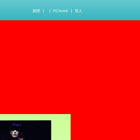
|
|
|
新聞
PChome
登入