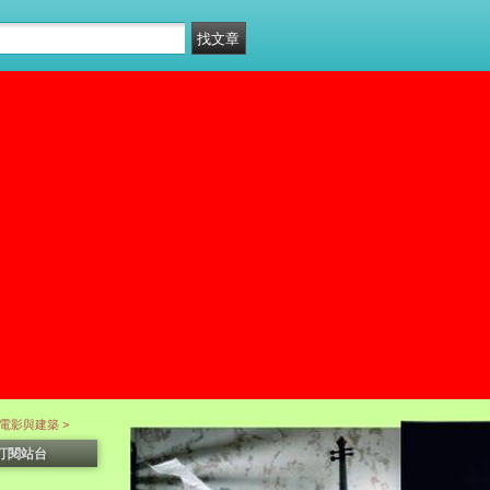
樂‧電影與建築 >
訂閱站台