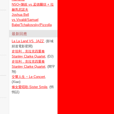
NSO+陳銳 vs.孟德爾頌 + 拉
赫馬尼諾夫
Joshua Bell
vs.Vivaldi/Samuel
Babe/Tchaikovsky/Pizzolla
最新回應
La La Land VS. JAZZ
, (影城
頻道電影星聞)
史坦利．克拉克四重奏
Stanley Clarke Quartet
, (DJ)
史坦利．克拉克四重奏
Stanley Clarke Quartet
, (閔宇
翔)
交響人生 ~ Le Concert
,
(Xiao)
修女愛唱歌-Sister Smile
, (悄
悄話)