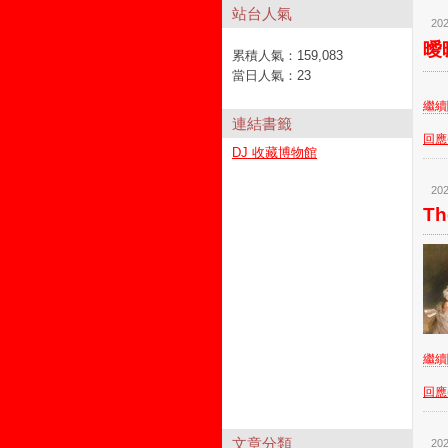
站台人氣
202
曖昧
累積人氣：
159,083
當日人氣：
23
繼續閱
連結書籤
回應(
DJ 收藏博物館
202
Th
繼續閱
回應(
文章分類
202