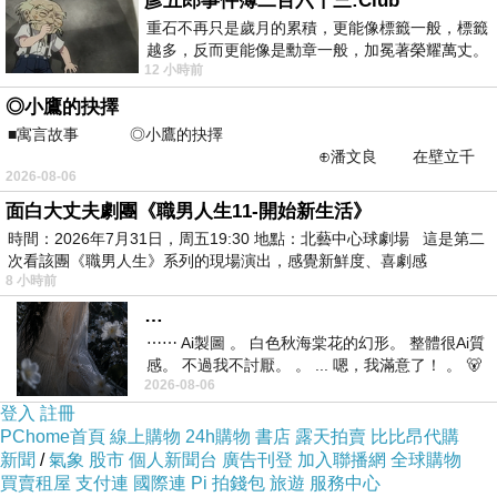
彥五郎事件簿二百六十三:Club
打字速度，真令人感到驚喜 ^0^
重石不再只是歲月的累積，更能像標籤一般，標籤
越多，反而更能像是勳章一般，加冕著榮耀萬丈。
-想到"海上鋼琴師"當中一幕，男主角彈奏速度快
12 小時前
習慣一如縱容，成了再難輕輕放下的罪證
到鋼琴弦發燙可點燃一根菸...。
◎小鷹的抉擇
■寓言故事 ◎小鷹的抉擇
⊕潘文良 在壁立千
2026-08-06
仞的懸崖上，有一座遮天蔽
面白大丈夫劇團《職男人生11-開始新生活》
時間：2026年7月31日，周五19:30 地點：北藝中心球劇場 這是第二
次看該團《職男人生》系列的現場演出，感覺新鮮度、喜劇感
8 小時前
…
⋯⋯ Ai製圖 。 白色秋海棠花的幻形。 整體很Ai質
感。 不過我不討厭。 。 ... 嗯，我滿意了！ 。 🐻
2026-08-06
昨中
登入
註冊
PChome首頁
線上購物
24h購物
書店
露天拍賣
比比昂代購
新聞
/
氣象
股市
個人新聞台
廣告刊登
加入聯播網
全球購物
買賣租屋
支付連
國際連
Pi 拍錢包
旅遊
服務中心