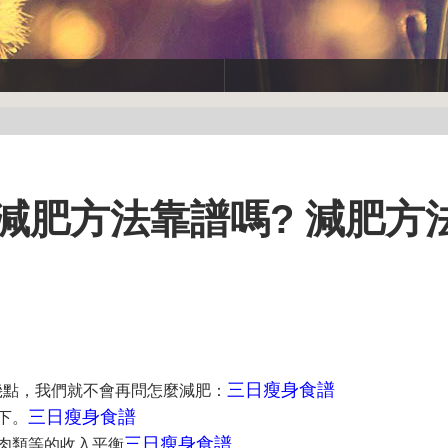
減肥方法靠譜嗎? 減肥方
三日瘦身食譜
幾點，我們就不會再問怎麼減肥：
三日瘦身食譜
下。
三日瘦身食譜
肉類等的收入平衡