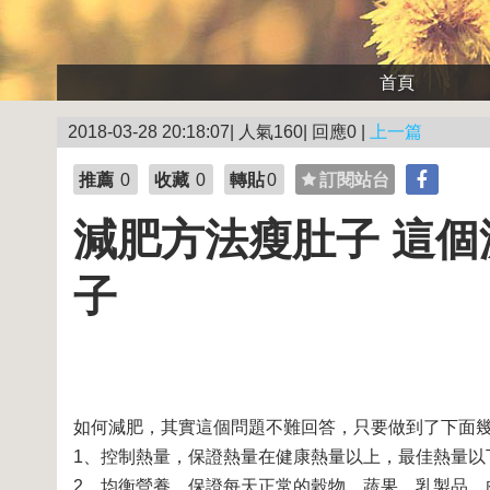
首頁
2018-03-28 20:18:07| 人氣160| 回應0 |
上一篇
推薦
0
收藏
0
轉貼
0
訂閱站台
減肥方法瘦肚子 這個
子
如何減肥，其實這個問題不難回答，只要做到了下面
1、控制熱量，保證熱量在健康熱量以上，最佳熱量以
2、均衡營養，保證每天正常的穀物、蔬果、乳製品、