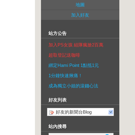
地圖
加入好友
站方公告
加入PS女孩 組隊瘋搶2百萬
超取登記送咖啡
綁定Hami Point 1點抵1元
1分鐘快速揪痛！
成為獨立小姐的滾錢心法
好友列表
好友的新聞台Blog
站內搜尋