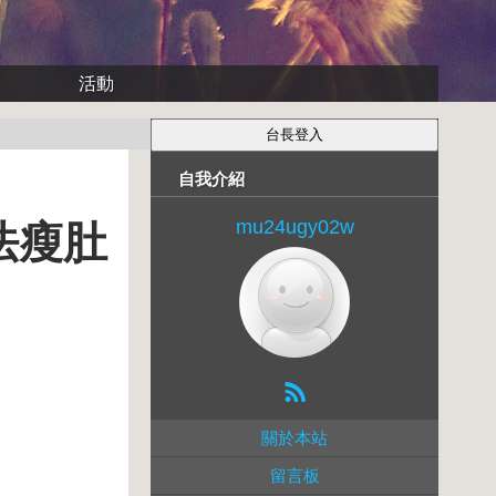
活動
自我介紹
mu24ugy02w
法瘦肚
關於本站
留言板