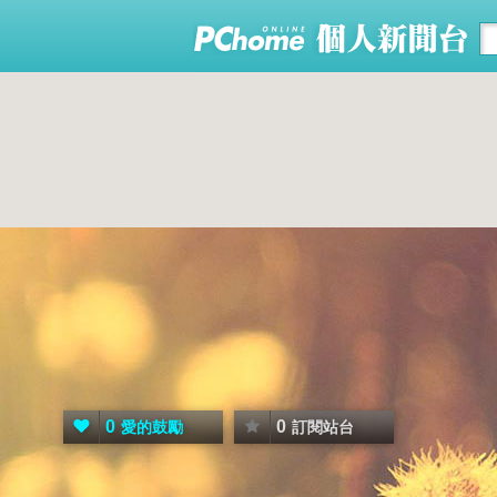
0
0
愛的鼓勵
訂閱站台