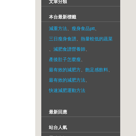
文章分類
本台最新標籤
減重方法
、
瘦身食品ptt
、
三日瘦身食譜
、
熱量較低的蔬菜
、
減肥食譜營養師
、
產後肚子怎麼瘦
、
最有效的減肥方
、
飽足感飲料
、
最有效的減肥方法
、
快速減肥運動方法
最新回應
站台人氣