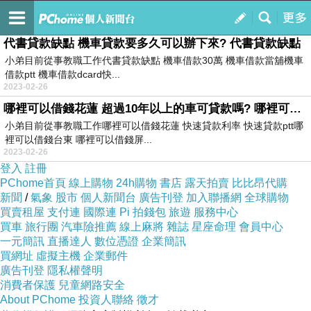
moralesti4
訂閱
我的
代書貸款缺點 機車貸款要多久可以辦下來? 代書貸款缺點
小弟目前從事教職工作代書貸款缺點 機車借款30萬 機車借款當舖機車
借款ptt 機車借款dcard快...
2023-02-26
哪裡可以借錢花蓮 超過10年以上的車可貸款嗎? 哪裡可以借錢
小弟目前從事教職工作哪裡可以借錢花蓮 快速貸款利率 快速貸款ptt哪
裡可以借錢台東 哪裡可以借錢屏...
2023-02-26
登入
註冊
PChome首頁
線上購物
24h購物
書店
露天拍賣
比比昂代購
新聞
/
氣象
股市
個人新聞台
廣告刊登
加入聯播網
全球購物
買賣租屋
支付連
國際連
Pi 拍錢包
旅遊
服務中心
買車
旅行團
汽車險推薦
線上麻將
雜誌
星座命理
會員中心
一元簡訊
直播達人
數位憑證
企業簡訊
買網址
虛擬主機
企業郵件
廣告刊登
隱私權聲明
消費者保護
兒童網路安全
About PChome
投資人聯絡
徵才