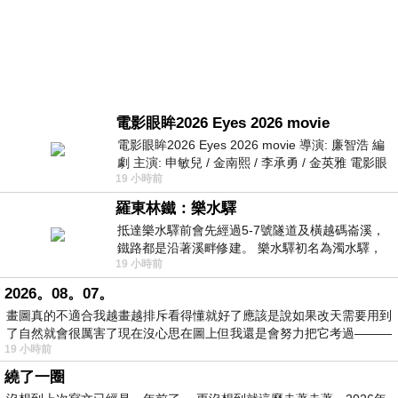
電影眼眸2026 Eyes 2026 movie
電影眼眸2026 Eyes 2026 movie 導演: 廉智浩 編
劇 主演: 申敏兒 / 金南熙 / 李承勇 / 金英雅 電影眼
19 小時前
眸2026描述攝影師徐珍因遺
羅東林鐵：樂水驛
抵達樂水驛前會先經過5-7號隧道及橫越碼崙溪，
鐵路都是沿著溪畔修建。 樂水驛初名為濁水驛，
19 小時前
但因與臺鐵集集線車站同名，於1953
2026。08。07。
畫圖真的不適合我越畫越排斥看得懂就好了應該是說如果改天需要用到
了自然就會很厲害了現在沒心思在圖上但我還是會努力把它考過———
19 小時前
繞了一圈