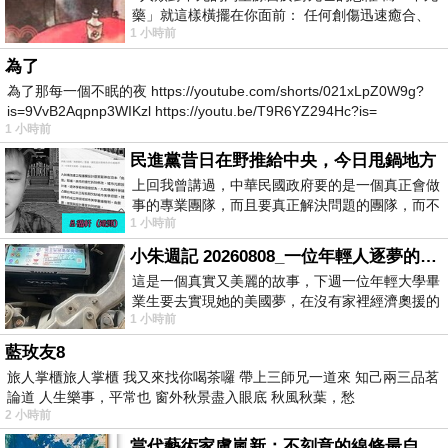
藥」就這樣橫擺在你面前： 任何創傷迅速癒合、
1 小時前
停止衰老、痛覺消失…堪
為了
為了那每一個不眠的夜 https://youtube.com/shorts/021xLpZ0W9g?
is=9VvB2Aqpnp3WIKzl https://youtu.be/T9R6YZ294Hc?is=
1 小時前
民進黨昔日在野推給中央，今日甩鍋地方
上回我曾講過，中華民國政府要的是一個真正會做
事的專業團隊，而且要真正解決問題的團隊，而不
1 小時前
是只會到處甩鍋的雙標團隊，最近民進黨
小朱週記 20260808_一位年輕人逐夢的真實故事
這是一個真實又美麗的故事，下週一位年輕大學畢
業生要去實現她的美國夢，在沒有家裡經濟奧援的
1 小時前
情況下，靠著自我努力工作累積出國基
藍玫友8
旅人掌櫃旅人掌櫃 我又來找你喝茶囉 帶上三師兄一道來 知己兩三品茗
論道 人生樂事，平常也 窗外秋景盡入眼底 秋風秋葉，愁
2 小時前
當代藝術家盧嵐新：不刻意的線條最自由，讓色彩流動、筆觸自己說話