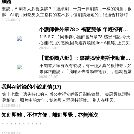
腦霧
聽說，AI劇看太多會腦霧？！連續劇，千篇一律劇情，一樣的狗血，很
膩...AI 劇，雖然男女主都長的差不多，但劇情短短的，很適合打發時
2026-08-07
小護師番外章78 > 福慧雙修 年輕卻有個老靈魂 ㄑ金剛經〉podcast
115.6.7 ( 同步存小護師番外章78 感恩日記-今天
心裡特別的感動,因為選課燒腦,line A梳爬, 上完失
2026-08-07
智課的她,特來傾
【電影圈八卦】：媒體揭發奧斯卡動畫項目投票醜聞！好萊塢為什麼看不起動畫電影？
不知道大家有沒有發現，有一種人真的很神奇，如
果你跟他說：「我昨天去看動畫電影」，他就會露
2026-08-07
出一種慈祥的微笑，然後問你是不是陪小
我與AI討論的小說劇情(17)
第十七章：遺失時代的人 辦公室裡安靜得只剩時鐘聲。 堯禹舜低頭翻
著相簿。 照片中的袁年，始終與人群保持距離。 別人在聊天。
2026-08-07
知幻即離，不作方便，離幻即覺，亦無漸次
。。。。。。。。。。
2026-08-07