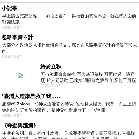
小記事
早上禱告完翻聖經 加拉太書2 與福音的真理不合 就在眾人面前
對磯法說
2026-08-07
忽略事實不計
大部分的政治意見和社會溝通意見，都是在忽略事實不計的情況下形成
的。
2026-08-07
終於立秋
可有海豚白白靠攏 再次遙迢氣旋 可再饒過一遍窮
弱 雖人間活動 已達文明極致之浪費 但又何干質樸
2026-08-07
者 只能白白陪葬
*臺灣人造衛星救了我……
趙德恕(Zoldos Ur.)神父還活著的時候: 他怕見太陽光 我有一次去上趙
德恕神父研究所的課程， 趙神父把窗簾放下， 他說:陽
2026-08-07
《蜂蜜與漣漪》
生活的苦悶之處，必有其蜂蜜。 你說要學習蜜獾，毫不畏懼地 直搗蜂