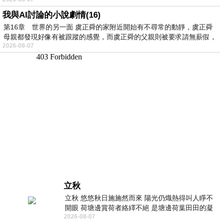
我與AI討論的小說劇情(16)
第16章 世界的另一面 虞正舜的家附近開始有不尋常的動靜，虞正舜
母親都發現好像有被跟蹤的感覺，而虞正舜的父親則被要求請無薪假，
2026-08-07
立秋
立秋 悠悠秋日施施然而來 陽光仍熾熱得叫人睜不
開眼 荷塘邊賞荷者絡繹不絕 是塘邊荷葉田田的凝
2026-08-07
望 風中飄逸的是映日荷花別樣紅