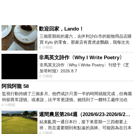
歡迎回家，Lando！
三個星期前的週六，去伊利沙白市的寵物用品店購
買 Kylo 的零食。那家店有賣虎皮鸚鵡，我每次光
4 小時前
顧都會去看一下。他們偶爾會引進 C
非馬英文詩作〈Why I Write Poetry〉
非馬英文詩作〈Why I Write Poetry〉刊登于《芝
加哥时报》2026.8.7
4 小時前
阿我阿龍 58
監視行動持續了三個多月。他們或許只需一半的時間就能完成，但梅麗
特卻異常謹慎。或者說，比平常更謹慎。她找到了一艘特工處停泊在
4 小時前
週間農居第284週（2026/6/23-2026/6/24) 夏至 金黃稻浪洋溢豐收喜悅
結束亂買一通日本行，接下來星期一三四都要上
班，而且還要開到有點遠的員林。可能因為在日本
4 小時前
花不少錢，星期一出門上班時，心裡沒有一