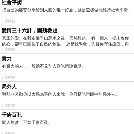
社會平衡
把自己的痛苦分享給別人聽的唯一好處，就是這樣做能維持社會平衡。
6 小時前
愛情三十六計，圍魏救趙
真正的愛，在我走遍千山萬水之後，仍然想起。 有一個人，從未攻你
的心，卻早已圍住了自己的餘生。 於是我學會，先替你守住疲憊，再
6 小時前
實力
有實力的人，一般聽不見別人對他們說實話。
6 小時前
局外人
對那些苦勸你以大局為重的人來說，你只是他們眼中的局外人。
6 小時前
千瘡百孔
閱人無數，不如千瘡百孔。
6 小時前