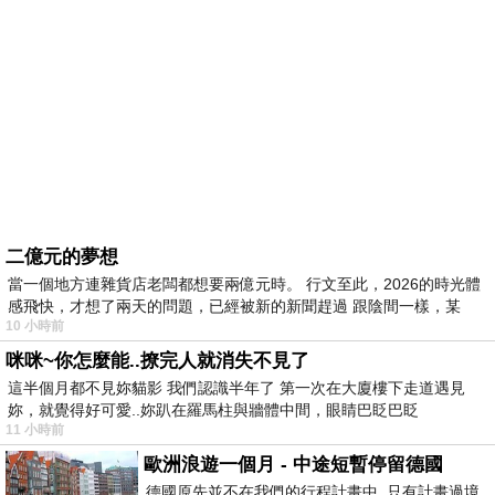
二億元的夢想
當一個地方連雜貨店老闆都想要兩億元時。 行文至此，2026的時光體
感飛快，才想了兩天的問題，已經被新的新聞趕過 跟陰間一樣，某
10 小時前
咪咪~你怎麼能..撩完人就消失不見了
這半個月都不見妳貓影 我們認識半年了 第一次在大廈樓下走道遇見
妳，就覺得好可愛..妳趴在羅馬柱與牆體中間，眼睛巴眨巴眨
11 小時前
歐洲浪遊一個月 - 中途短暫停留德國
德國原先並不在我們的行程計畫中 只有計畫過境