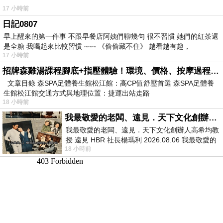
17 小時前
日記0807
早上醒來的第一件事 不跟早餐店阿姨們聊幾句 很不習慣 她們的紅茶還
是全糖 我喝起來比較習慣 ~~~ 《偷偷藏不住》 越看越有趣，
17 小時前
招牌森雞湯課程腳底+指壓體驗！環境、價格、按摩過程全紀錄，森SPA足體養生館松江館最新價格表
文章目錄 森SPA足體養生館松江館：高CP值舒壓首選 森SPA足體養
生館松江館交通方式與地理位置：捷運出站走路
18 小時前
我最敬愛的老闆、遠見．天下文化創辦人高希均教授
我最敬愛的老闆、遠見．天下文化創辦人高希均教
授 遠見 HBR 社長楊瑪利 2026.08.06 我最敬愛的
18 小時前
老闆、遠見．天下文化創辦人高希均教