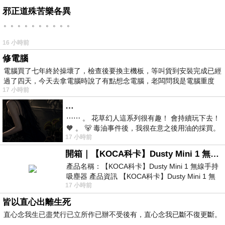
邪正道殊苦樂各異
。。。。。。。。。。
16 小時前
修電腦
電腦買了七年終於操壞了，檢查後要換主機板，等叫貨到安裝完成已經
過了四天，今天去拿電腦時說了有點想念電腦，老闆問我是電腦重度
17 小時前
…
⋯⋯ 。 花草幻人這系列很有趣！ 會持續玩下去！
🧡 。 🐻 毒油事件後，我很在意之後用油的採買。
17 小時前
前天購買了我之前就很愛
開箱｜【KOCA科卡】Dusty Mini 1 無線手持吸塵器
產品名稱：【KOCA科卡】Dusty Mini 1 無線手持
吸塵器 產品資訊 【KOCA科卡】Dusty Mini 1 無
17 小時前
線手持吸塵器評語： 能吸、能吹兼具兩
皆以直心出離生死
直心念我生已盡梵行已立所作已辦不受後有，直心念我已斷不復更斷。