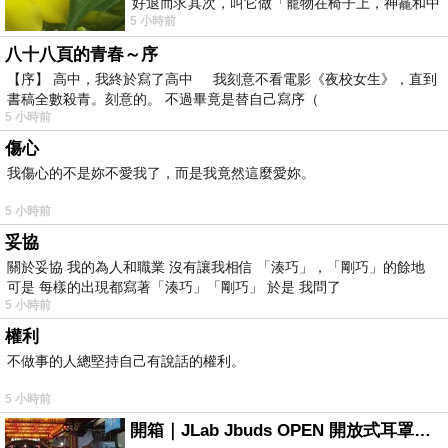
好退而求其次，叫它做「寵物在椅子上，神龕和中
5 小時前
年人臉孔」的畫了。 六月底
八十八頁的青春～序
【序】 高中，我終於寫了高中 我刻意不看電影《夜校女生》，直到
書稿全數殺青。刻意的。 不過畢竟是替自己寫序（
5 小時前
傷心
我傷心的不是妳不愛我了，而是我竟然這麼愛妳。
5 小時前
妥協
關於妥協 我的為人和職業 沒有讓我相信 「湊巧」，「剛巧」的餘地
可是 每樣的出現都寫著「湊巧」「剛巧」 於是 我問了
5 小時前
權利
不做事的人總堅持自己有說話的權利。
5 小時前
開箱｜JLab Jbuds OPEN 開放式耳罩藍牙耳機 - 設計美學，輕巧、透氣、環境音全物理達成！