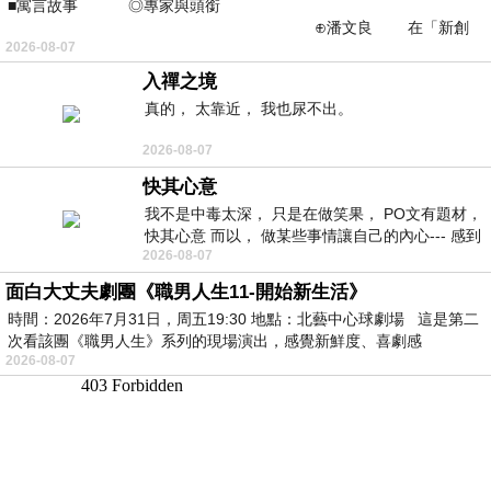
■寓言故事 ◎專家與頭銜
⊕潘文良 在「新創
2026-08-07
之谷」裡——
入禪之境
真的， 太靠近， 我也尿不出。
2026-08-07
快其心意
我不是中毒太深， 只是在做笑果， PO文有題材，
快其心意 而以， 做某些事情讓自己的內心--- 感到
2026-08-07
愉快。
面白大丈夫劇團《職男人生11-開始新生活》
時間：2026年7月31日，周五19:30 地點：北藝中心球劇場 這是第二
次看該團《職男人生》系列的現場演出，感覺新鮮度、喜劇感
2026-08-07