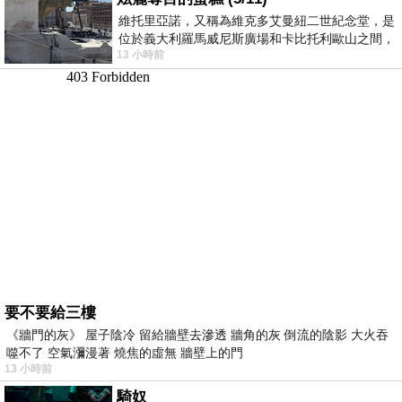
維托里亞諾，又稱為維克多艾曼紐二世紀念堂，是
位於義大利羅馬威尼斯廣場和卡比托利歐山之間，
13 小時前
用以紀念統一義大利統一後的的第一位國
要不要給三樓
《牆門的灰》 屋子陰冷 留給牆壁去滲透 牆角的灰 倒流的陰影 大火吞
噬不了 空氣瀰漫著 燒焦的虛無 牆壁上的門
13 小時前
騎奴