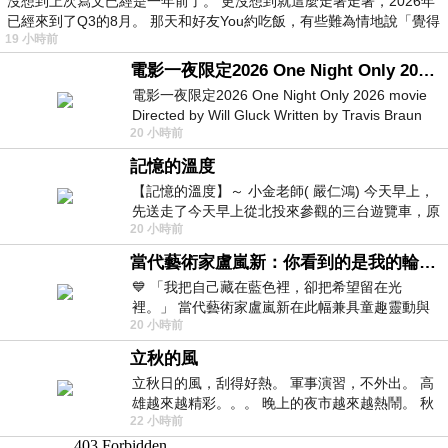
沒想到上次寫文已經是一年前了。 更沒想到就這麼走著走著，2026年
已經來到了Q3的8月。 那天和好友You約吃飯，有些難為情地說「覺得
19 小時前
電影一夜限定2026 One Night Only 2026 movie
電影一夜限定2026 One Night Only 2026 movie
Directed by Will Gluck Written by Travis Braun
20 小時前
Starring Monica Barbaro
記憶的溫度
【記憶的溫度】～ 小金老師( 嚴仁鴻) 今天早上，
先送走了今天早上從北投來參觀的三台遊覽車，原
20 小時前
以為展場已經差不多要安靜下來，卻發
當代藝術家盧嵐新：你看到的是我的輪廓，還是你的故事？——藏在藍色裡的希望與光
💙 「我把自己藏在藍色裡，卻把希望留在光
裡。」 當代藝術家盧嵐新在此幅兼具童趣靈動與
20 小時前
抽象韻味的新作中，用湛藍的羽翼般色塊包覆著
立秋的風
立秋日的風，刮得好熱。 軍事演習，不外出。 高
雄越來越精彩。。。 晚上的夜市越來越熱鬧。 秋
22 小時前
天的風刮得很熱 夜遊消暑熱。。。