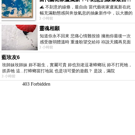
🌊 不刻意的線條，最自由 當代藝術家盧嵐新在此
幅充滿動態感與奔放氣息的抽象新作中，以大膽的
3 小時前
藍色顏料在白色畫布上揮灑、壓印與流淌
靈魂相願
知道你永不回來 悲痛心情難按捺 擁抱你最後一次
感受微弱體溫時 重逢盼望交給祢 祢說天國再見面
3 小時前
此刻忍淚說別離 他日靈魂再
藍玫友6
玫師妹玫師妹 妳不殺生，實屬可貴 妳也別老逗著蟑螂玩 妳不打死牠，
抓弄牠 這...打蟑螂當打地鼠 也是項可愛的遊戲？ 是說，滿院
3 小時前