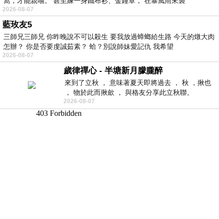
窩，才能親嚐。 甚至練一身鐵布衫、金鐘罩， 在暴風雨來襲
2026-08-07
藍玫友5
三師兄三師兄 你昨晚說不可以殺生 要我放過蟑螂給生路 今天的燉大肉
怎辦？ 你是否要虔誠茹素？ 蛤？別說師妹愛記仇 我希望
2026-08-07
歲律禪心 - 半塘新月朦朧醉
來到了立秋 ， 意味著夏天即將過去 ， 秋 ，揪也
， 物於此而揪歛 ， 與格友分享此立秋聯。
2026-08-07