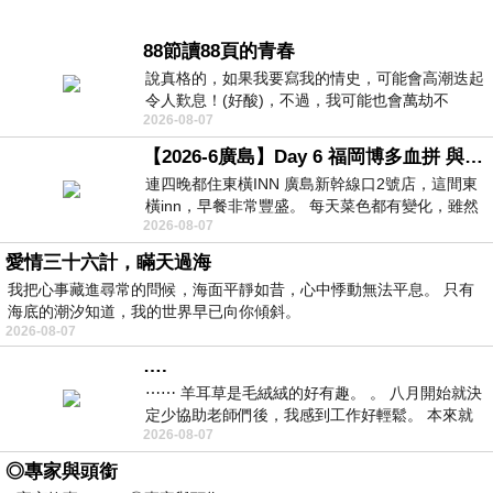
88節讀88頁的青春
說真格的，如果我要寫我的情史，可能會高潮迭起
令人歎息！(好酸)，不過，我可能也會萬劫不
2026-08-07
復...，每天跪鍵盤還是被判了花心的罪
【2026-6廣島】Day 6 福岡博多血拼 與機場接送少年司機深夜對談
連四晚都住東橫INN 廣島新幹線口2號店，這間東
橫inn，早餐非常豐盛。 每天菜色都有變化，雖然
2026-08-07
看到工作人員拿出料理包加熱，但
愛情三十六計，瞞天過海
我把心事藏進尋常的問候，海面平靜如昔，心中悸動無法平息。 只有
海底的潮汐知道，我的世界早已向你傾斜。
2026-08-07
….
⋯⋯ 羊耳草是毛絨絨的好有趣。 。 八月開始就決
定少協助老師們後，我感到工作好輕鬆。 本來就
2026-08-07
不是我的工作啊。 真
◎專家與頭銜