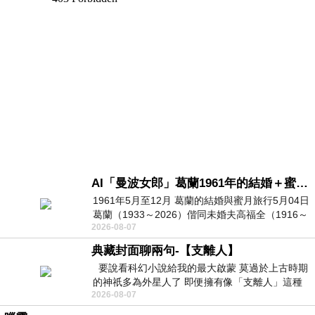
AI「曼波女郎」葛蘭1961年的結婚＋蜜月旅行 #戀上老電影 #葛蘭 #粟子
1961年5月至12月 葛蘭的結婚與蜜月旅行5月04日
葛蘭（1933～2026）偕同未婚夫高福全（1916～
2026-08-07
2004）乘郵輪赴倫敦6月15日於英國倫敦St.S
典藏封面聊兩句-【支離人】
要說看科幻小說給我的最大啟蒙 莫過於上古時期
的神祇多為外星人了 即便擁有像「支離人」這種
2026-08-07
驚世駭俗的神通法門 也未必讀