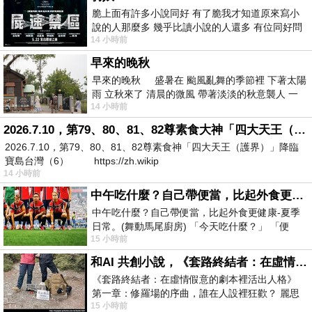
脆上面有許多小說同好 有了脆我才知道原來寫小
說的人那麼多 幾乎比讀小說的人還多 有位同好問
14 小時前
了一個問題 她說為什麼高中文學獎的
早來的晚秋
早來的晚秋 盛暑在 颱風亂舞的季節裡 下著太陽
雨 立秋來了 清晨的微風 帶著淡淡的秋意襲人 一
14 小時前
下子 又被赤
2026.7.10，第79、80、81、82尊素食大神「四大天王（護界）」降臨寶島台灣（6）
2026.7.10，第79、80、81、82尊素食神「四大天王（護界）」降臨
寶島台灣（6） https://zh.wikip
14 小時前
中午吃什麼？自己帶便當，比起外食更健康-夏季日常。(舞動馬尾廚房)
中午吃什麼？自己帶便當，比起外食更健康-夏季
日常。(舞動馬尾廚房) 「今天吃什麼？」 「便
15 小時前
當？麵？還是炒飯？」 每天都在選擇
和AI 共創小說，《套路終結者：在虛情假意的劇本裡活出人格》
《套路終結者：在虛情假意的劇本裡活出人格》
第一章：修羅場的序曲，誰在人設裡狂歡？ 麗思
15 小時前
卡爾頓酒店的總統套房內，燈光昏