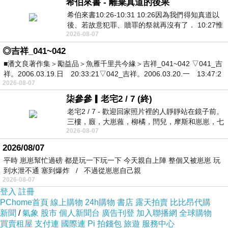
希伯來書 - 離棄真道的後果
希伯來書10:26-10:31 10:26因為我們得知真道以
後、若故意犯罪、贖罪的祭就再沒有了． 10:27惟
2026-08-07
有戰懼等候審判和那燒滅眾敵人的烈火
◎吉祥_041~042
■潘文良著作集＞勵益品＞魚雁千里共今緣＞吉祥_041~042 ▽041_吉
祥。2006.03.19.日 20:33:21▽042_吉祥。2006.03.20.一 13:47:2
2026-08-07
柒參參▎老宅2 / 7 (終)
老宅2 / 7 - 歡迎回家照片裡的人靜靜站在鏡子前。
三樓，廄，大崽蕥，柳橘，閆兒，摩斯和崽崽，七
2026-08-07
個人整整齊齊地站在鏡框之外，如同
2026/08/07
平時 崽崽幫忙過磅 都是玩一下玩一下 今天親自上陣 整個又被崽崽 玩
到水泄不通 塞到爆炸 / 不過從崽崽自己親
2026-08-07
登入
註冊
PChome首頁
線上購物
24h購物
書店
露天拍賣
比比昂代購
新聞
/
氣象
股市
個人新聞台
廣告刊登
加入聯播網
全球購物
買賣租屋
支付連
國際連
Pi 拍錢包
旅遊
服務中心