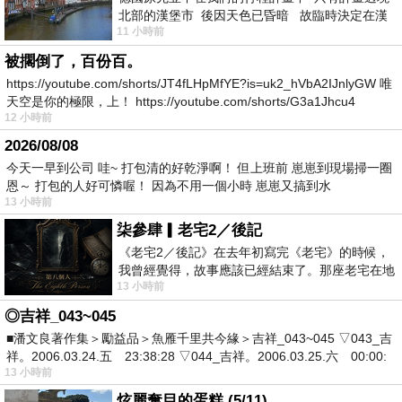
北部的漢堡市 後因天色已昏暗 故臨時決定在漢
11 小時前
堡市吃晚餐和過夜
被擱倒了，百份百。
https://youtube.com/shorts/JT4fLHpMfYE?is=uk2_hVbA2IJnlyGW 唯
天空是你的極限，上！ https://youtube.com/shorts/G3a1Jhcu4
12 小時前
2026/08/08
今天一早到公司 哇~ 打包清的好乾淨啊！ 但上班前 崽崽到現場掃一圈
恩～ 打包的人好可憐喔！ 因為不用一個小時 崽崽又搞到水
13 小時前
柒參肆▎老宅2／後記
《老宅2／後記》在去年初寫完《老宅》的時候，
我曾經覺得，故事應該已經結束了。那座老宅在地
13 小時前
震中倒塌，七個人終於離開那片黑暗，
◎吉祥_043~045
■潘文良著作集＞勵益品＞魚雁千里共今緣＞吉祥_043~045 ▽043_吉
祥。2006.03.24.五 23:38:28 ▽044_吉祥。2006.03.25.六 00:00:
13 小時前
炫麗奪目的蛋糕 (5/11)