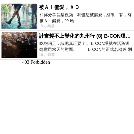
被ＡＩ偏愛，ＸＤ
和你分享音樂視頻：我也想被偏愛，結果，有，有
被ＡＩ偏愛，^^ 哈
15 小時前
計畫趕不上變化的九州行 (8) B-CON環球塔
吃飽喝足，該認真玩耍了… B-CON塔就在活魚迴
轉壽司水天的對面。 B-CON的正式名稱叫 別
16 小時前