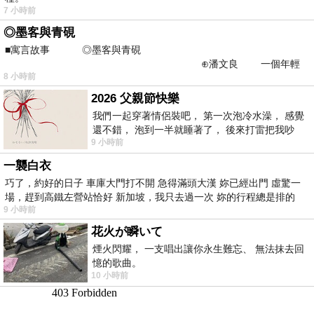
7 小時前
◎墨客與青硯
■寓言故事 ◎墨客與青硯
⊕潘文良 一個年輕
8 小時前
的墨客，在京城的古玩肆裡
2026 父親節快樂
我們一起穿著情侶裝吧， 第一次泡冷水澡， 感覺
還不錯， 泡到一半就睡著了， 後來打雷把我吵
9 小時前
醒， 手
一襲白衣
巧了，約好的日子 車庫大門打不開 急得滿頭大漢 妳已經出門 虛驚一
場，趕到高鐵左營站恰好 新加坡，我只去過一次 妳的行程總是排的
9 小時前
花火が瞬いて
煙火閃耀， 一支唱出讓你永生難忘、 無法抹去回
憶的歌曲。
10 小時前