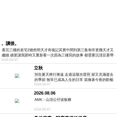
。讀後。
看完三樓的老宅2雖然明天才有後記其實中間到第三集有停更幾天才又
繼續 續更讓我那時又重新看一次因為三樓寫的故事 都需要沉浸且要帶
2026-08-07
有
立秋
預告夏天將行漸遠 走過這陽光普照 卻又充滿逝去
的季節 無常已成為人生的日常 當擁著今夜的歡暢
2026-08-07
舒心 轉眼驟成昨日 而明晨 太陽
2026.08.06
AMK - 山頂公仔波板糖
2026-08-07