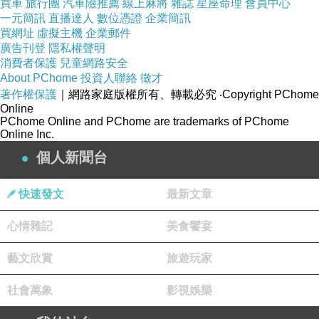
路況好，樹蔭多，涼爽，心情輕鬆⋯⋯出發！
買車
旅行團
汽車險推薦
線上麻將
雜誌
星座命理
會員中心
一元簡訊
直播達人
數位憑證
企業簡訊
買網址
虛擬主機
企業郵件
廣告刊登
隱私權聲明
消費者保護
兒童網路安全
About PChome
投資人聯絡
徵才
著作權保護
｜網路家庭版權所有、轉載必究
‧Copyright PChome
Online
PChome Online and PChome are trademarks of PChome
Online Inc.
個人新聞台
快速發文
最新文章
心情雜記
美食饗宴
藝文欣賞
旅遊玩家
從目前步道狀況來看，應該不會重蹈走三窪坑步
道的窘境。
社會萬象
影視娛樂