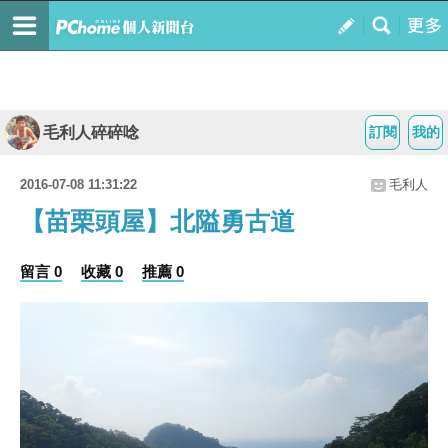
毛利人碎碎唸
訂閱
我的
2016-07-08 11:31:22
毛利人
【苗栗頭屋】北隘勇古道
留言 0
收藏 0
推薦 0