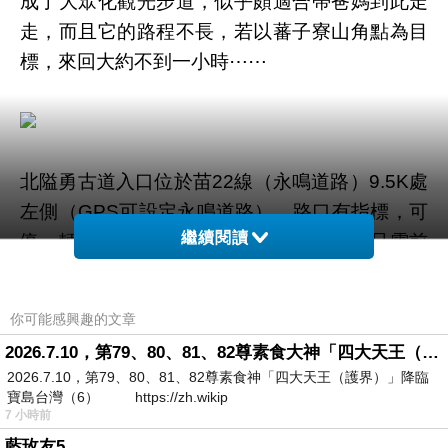
成了大眾化觀光步道，似乎頗適合帶爸媽到此走
走，而且它的路程不長，若以蕃子寮山角點為目
標，來回大約不到一小時⋯⋯
北隘勇古道入口位於苗22線（永鳴道路）9.5K處
左側（GPS可設定永鳴道路），路口有指標，可
繼續閱讀
停一輛車。從停車處至古道登山口，大約只需前
行100m產業道路。
你可能感興趣的文章
我們前往古道前，先至頭屋市區欲買斗笠⋯⋯結
2026.7.10，第79、80、81、82尊素食大神「四大天王（護界）」降臨寶島台灣（6）
果有找到店家，但沒買。母親不喜歡現有的斗笠
2026.7.10，第79、80、81、82尊素食神「四大天王（護界）」降臨
花色，我則沒有合適於我頭型的尺寸，可惜了。
寶島台灣（6） https://zh.wikip
7 小時前
藍玫友5