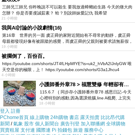
三師兄三師兄 你昨晚說不可以殺生 要我放過蟑螂給生路 今天的燉大肉
怎辦？ 你是否要虔誠茹素？ 蛤？別說師妹愛記仇 我希望
延著產業道路步行約100m，遇岔路。右為北隘
21 小時前
我與AI討論的小說劇情(16)
勇古道登山口；左為可直通夢幻桐花步道以及另
第16章 世界的另一面 虞正舜的家附近開始有不尋常的動靜，虞正舜
一北隘勇古道登山口的產業道路（這是之後親身
母親都發現好像有被跟蹤的感覺，而虞正舜的父親則被要求請無薪假，
走過的經驗分享），距離此處大約有2K多，道路
19 小時前
上上下下⋯⋯
被擱倒了，百份百。
https://youtube.com/shorts/JT4fLHpMfYE?is=uk2_hVbA2IJnlyGW 唯
取右，當然是取右囉！當時怎知未來會如何。
天空是你的極限，上！ https://youtube.com/shorts/G3a1Jhcu4
4 小時前
小護師番外章78 > 福慧雙修 年輕卻有個老靈魂 ㄑ金剛經〉podcast
115.6.7 ( 同步存小護師番外章78 感恩日記-今天
心裡特別的感動,因為選課燒腦,line A梳爬, 上完失
北隘勇里程標示牌。每隔100m標示。
18 小時前
智課的她,特來傾
登入
註冊
PChome首頁
線上購物
24h購物
書店
露天拍賣
比比昂代購
新聞
/
氣象
股市
個人新聞台
廣告刊登
加入聯播網
全球購物
買賣租屋
支付連
國際連
Pi 拍錢包
旅遊
服務中心