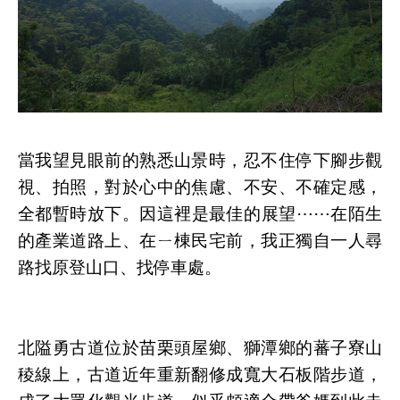
當我望見眼前的熟悉山景時，忍不住停下腳步觀
視、拍照，對於心中的焦慮、不安、不確定感，
全都暫時放下。因這裡是最佳的展望⋯⋯在陌生
的產業道路上、在ㄧ棟民宅前，我正獨自一人尋
路找原登山口、找停車處。
北隘勇古道位於苗栗頭屋鄉、獅潭鄉的蕃子寮山
稜線上，古道近年重新翻修成寬大石板階步道，