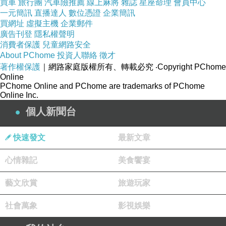
買車
旅行團
汽車險推薦
線上麻將
雜誌
星座命理
會員中心
很多的夥伴說：『沒錯上線教的課程，的確能感染我們、
一元簡訊
直播達人
數位憑證
企業簡訊
激發我們的行動力，甚至我們還可以藉由課程快速的了解
買網址
虛擬主機
企業郵件
廣告刊登
隱私權聲明
傳銷，但是至於下一步我該做什麼，或是如何啟動我們的
消費者保護
兒童網路安全
事業，還是一籌莫展。』其實這句話正是每個直銷商心中
About PChome
投資人聯絡
徵才
著作權保護
最大的疑問。
｜網路家庭版權所有、轉載必究
‧Copyright PChome
Online
依照流程訂製工具與話術
(
流程如下所示
)
PChome Online and PChome are trademarks of PChome
Online Inc.
挖深動機>熟悉黃金三角>列名單>分析名單>開發名單>進
個人新聞台
行邀約>推薦話術>產品話術>制度剖析>異議處理>成交秘
訣>行動計劃>服務跟進>客戶管理>經營HP>培育獨立小組
快速發文
最新文章
心情雜記
美食饗宴
挖深動機
－
藝文欣賞
旅遊玩家
很多人終其一生不知道自己要的是什麼，也許我們知道要
改善生活品質、要給家人更好的物質享受、希望能有更多
社會萬象
影視娛樂
的資源來幫助貧苦的百姓、希望自己能有一些值得一提的