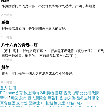
婚姻
業到底能不能做。
維持關係的目的是合作，不要什麼事都講到感情。婚姻，亦如是。
2 小時前
感覺
試想當夥伴們還沒有產品知識、行銷能力、
直銷經營
事
把感覺當成感情，是愛情關係里最大的誤解。
業的概念的時候，要他們到市場上經過萃煉，無疑是要他
2 小時前
們赤手空拳的去面對槍砲彈藥，就好像一個不會開車的
八十八頁的青春～序
人，你要他到馬路上學開車、一個不會游泳的人，你要他
【序】 高中，我終於寫了高中 我刻意不看電影《夜校女生》，直到
去潛水一樣的道理，他們在啟動的過程，走出去就先被潑
書稿全數殺青。刻意的。 不過畢竟是替自己寫序（
冷水，被負面消極的客戶給淹沒了。
7 小時前
贊美
贊美可能比侮辱一個人更容易造成永久性的傷害。
如果這時候我們教很多的理論與實務技巧，相信一定能
8 小時前
登入
註冊
解決一些人的問題，並且免除他們在市場上因不了解而被
PChome首頁
線上購物
24h購物
書店
露天拍賣
比比昂代購
淹沒的遺憾，但我也相信絕大多數的人會因此開始對直銷
新聞
/
氣象
股市
個人新聞台
廣告刊登
加入聯播網
全球購物
有所了解，然而了解與實際操作又有很大的差距，我常聽
買賣租屋
支付連
國際連
Pi 拍錢包
旅遊
服務中心