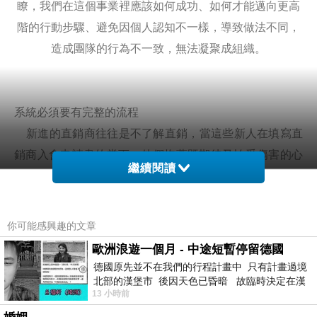
瞭，我們在這個事業裡應該如何成功、如何才能邁向更高
階的行動步驟、避免因個人認知不一樣，導致做法不同，
造成團隊的行為不一致，無法凝聚成組織。
系統必須要有完整的流程
新進的直銷商往往是不了解直銷，當這些新人在填寫直
銷商入會申請書的當下，他們抱著既期待又怕受傷害的心
繼續閱讀
態，心中對未來這份事業到底能帶給我多大的幫助或多大
的好處是一無所知，總之他們想要的無非是突破現狀、改
善現狀，當然更重要的是我要如何完成我的第一步，將手
你可能感興趣的文章
頭上的貨賣出去，賣出去之後我又如何才能創造更大的利
歐洲浪遊一個月 - 中途短暫停留德國
益，所以此時此刻，這些新人一心一意就想要到外面的市
德國原先並不在我們的行程計畫中 只有計畫過境
北部的漢堡市 後因天色已昏暗 故臨時決定在漢
場上，開始他的行銷世界，將產品賣出去，如果賣的不
13 小時前
堡市吃晚餐和過夜
好，遇到一些挫折，我們的新夥伴便開始驗證直銷這個事