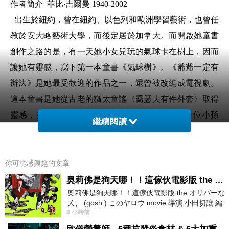
作者簡介
菲比‧吉爾曼 1940-2002
出生於紐約，曾在紐約、以色列和歐洲學習藝術，也曾任
教於安大略藝術大學，而後定居於加拿大。而開啟她童書
創作之路的是，有一天她小女兒玩的氣球卡在樹上，因而
讓她有靈感，寫下第一本童書《氣球樹》。《爺爺一定有
辦法》是她最受歡迎的作品之一，還曾被改編成電視劇。
這本童書是她從古老的猶太童謠〈喬瑟夫有件外套〉取得
靈感，把民謠中的裁縫師換成了爺爺，再加上一位小孫
繼續閱讀
子。作者在她的個人網站上曾寫道：這本書中的爺爺來自
於自己的兒時記憶，她的爺爺也是一位猶太裁縫師，而她
心中的小孩急切地想知道那顆鈕扣到底掉到哪去了？於是
你可能感興趣的文章
在故事中加入地板下老鼠一家人的故事，讓讀者能夠找到
奥莉佛是狗天哪！！這傢伙電影版 the オリバーな犬、 (gosh ) このヤロウ movie
奥莉佛是狗天哪！！這傢伙電影版 the オリバーな
那顆鈕扣！
犬、 (gosh ) このヤロウ movie 導演 小田切讓 編
8 小時前
劇: 小田切讓 主演: 小田切讓
就如同我們的生活中也可能有這樣一位擁有神奇手藝的長