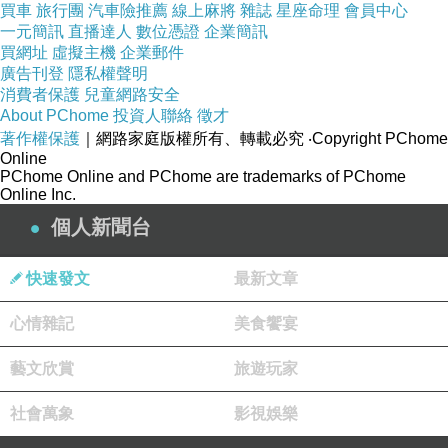
《迷宮》多納托·卡瑞西
上一篇：
買車
旅行團
汽車險推薦
線上麻將
雜誌
星座命理
會員中心
一元簡訊
直播達人
數位憑證
企業簡訊
《戰場來的信》提姆西‧德佛貝勒
下一篇：
買網址
虛擬主機
企業郵件
廣告刊登
隱私權聲明
消費者保護
兒童網路安全
About PChome
投資人聯絡
徵才
著作權保護
｜網路家庭版權所有、轉載必究
‧Copyright PChome
Online
PChome Online and PChome are trademarks of PChome
Online Inc.
個人新聞台
快速發文
最新文章
心情雜記
美食饗宴
藝文欣賞
旅遊玩家
社會萬象
影視娛樂