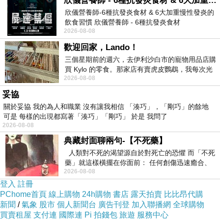
欣儀營養師 - 6種抗發炎食材 & 6大加重慢性發炎的飲食習慣
輩一樣，也許是很會做菜的奶奶、很會編織的伯父、很會
欣儀營養師-6種抗發炎食材 & 6大加重慢性發炎的
飲食習慣 欣儀營養師 - 6種抗發炎食材
修車的叔叔、很會做木工的阿姨，仔細觀察一下，我們的
2026-08-08
https://www.facebook.com/photo/?fbid=147
身邊都有這麼厲害的人呦！動動腦、動動手，把壞掉的東
歡迎回家，Lando！
西、想丟掉的垃圾，化身一變就成了一個可以再使用的寶
三個星期前的週六，去伊利沙白市的寵物用品店購
買 Kylo 的零食。那家店有賣虎皮鸚鵡，我每次光
物，珍惜物品，讓物品可以再利用，也是環保愛地球的小
2026-08-08
顧都會去看一下。他們偶爾會引進 C
小心意呢！
妥協
關於妥協 我的為人和職業 沒有讓我相信 「湊巧」，「剛巧」的餘地
可是 每樣的出現都寫著「湊巧」「剛巧」 於是 我問了
延伸閱讀：《外公的大衣》、《喬瑟夫有件舊外套》
2026-08-08
#野人讀冊店
典藏封面聊兩句-【不死藥】
#爺爺一定有辦法
人類對不死的渴望源自於對死亡的恐懼 而「不死
藥」就這樣橫擺在你面前： 任何創傷迅速癒合、
#兒童繪本
2026-08-08
停止衰老、痛覺消失…堪
登入
註冊
PChome首頁
線上購物
24h購物
書店
露天拍賣
比比昂代購
新聞
/
氣象
股市
個人新聞台
廣告刊登
加入聯播網
全球購物
買賣租屋
支付連
國際連
Pi 拍錢包
旅遊
服務中心