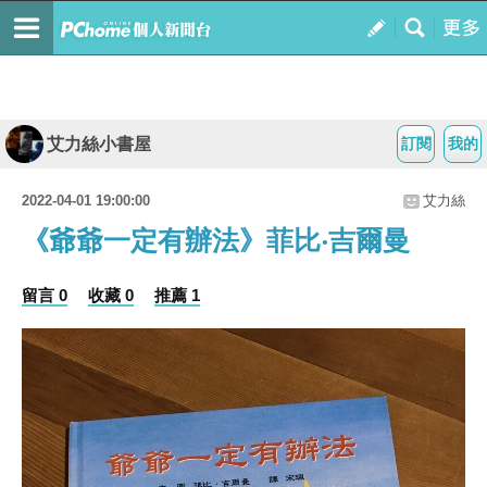
艾力絲小書屋
訂閱
我的
2022-04-01 19:00:00
艾力絲
《爺爺一定有辦法》菲比‧吉爾曼
留言 0
收藏 0
推薦 1