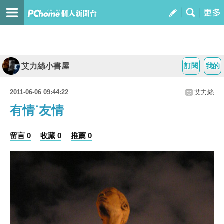
艾力絲小書屋
訂閱
我的
2011-06-06 09:44:22
艾力絲
有情˙友情
留言 0
收藏 0
推薦 0