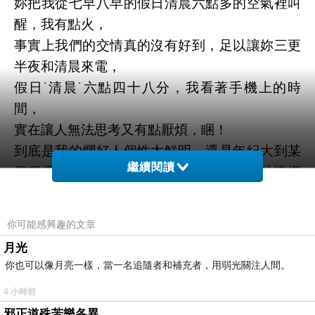
妳把我從七早八早的假日清晨六點多的空氣裡叫
醒，我有點火，
事實上我們的交情真的沒有好到，足以讓妳三更
半夜和清晨來電，
假日˙清晨˙六點四十八分，我看著手機上的時
間，
實在讓人無法思考又有點厭煩，睏！
到底是我的爛好人個性太鮮明，還是年紀大到某
繼續閱讀
個程度就會有白目的小女生自己覺得可以這樣
做，
在半夢半醒之間聽著妳說昨日未完的故事。 （其
你可能感興趣的文章
實早就講完了）
月光
妳到底多說了什麼，我一點都沒有印象，昨晚一
你也可以像月亮一樣，當一名追隨者和補充者，用弱光關注人間。
樣的內容又重覆了一次，
4 小時前
我說，我知道妳很困擾，也很煩悶，但是這我們
邪正道殊苦樂各異