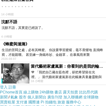
昨天討論過了。
。。。。。。。。。。
妳說，但妳沒有回答我。
14 小時前
我說，我說了，只是妳聽進去了多少而已。
沈默不語
於是我們反覆著相似的對白，又過了半個小時，
沈默不語，其實是已經說了。
我的情緒有點怒氣，可能是沒睡飽，也可能是十
二小時內重複了一樣的內容讓我很厭煩，
4 小時前
假日˙早晨˙九點四十一分，我洗完衣服，曬完棉
《蜂蜜與漣漪》
生活的苦悶之處，必有其蜂蜜。 你說要學習蜜獾，毫不畏懼地 直搗蜂
被，打開手機、電腦，封鎖、刪除、黑名單。
窩，才能親嚐。 甚至練一身鐵布衫、金鐘罩， 在暴風雨來襲
2026-08-07
當代藝術家盧嵐新：你看到的是我的輪廓，還是你的故事？——藏在藍色裡的希望與光
💙 「我把自己藏在藍色裡，卻把希望留在光
裡。」 當代藝術家盧嵐新在此幅兼具童趣靈動與
18 小時前
抽象韻味的新作中，用湛藍的羽翼般色塊包覆著
登入
註冊
PChome首頁
線上購物
24h購物
書店
露天拍賣
比比昂代購
舞台˙人間
上一篇：
新聞
/
氣象
股市
個人新聞台
廣告刊登
加入聯播網
全球購物
買賣租屋
支付連
國際連
Pi 拍錢包
旅遊
服務中心
吻，就可以解決的問題
下一篇：