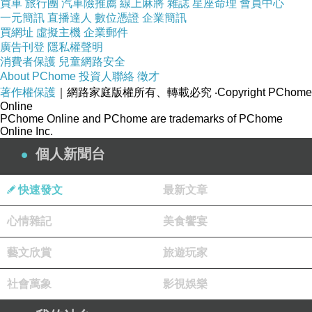
買車
旅行團
汽車險推薦
線上麻將
雜誌
星座命理
會員中心
一元簡訊
直播達人
數位憑證
企業簡訊
買網址
虛擬主機
企業郵件
廣告刊登
隱私權聲明
消費者保護
兒童網路安全
About PChome
投資人聯絡
徵才
著作權保護
｜網路家庭版權所有、轉載必究
‧Copyright PChome
Online
PChome Online and PChome are trademarks of PChome
Online Inc.
個人新聞台
快速發文
最新文章
心情雜記
美食饗宴
藝文欣賞
旅遊玩家
社會萬象
影視娛樂