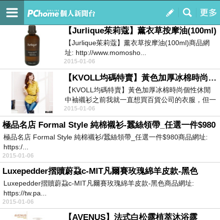
mickai2086ro
訂閱
我的
【Jurlique茱莉蔻】薰衣草按摩油(100ml)
【Jurlique茱莉蔻】薰衣草按摩油(100ml)商品網
址: http://www.momosho...
2015-01-06
【KVOLL均碼特賣】黃色加厚冰棉時尚個性休閒中袖襯衫
【KVOLL均碼特賣】黃色加厚冰棉時尚個性休閒
中袖襯衫之前我就一直想買百貨公司的衣服，但一
2015-01-06
直找不到藉...
極品名店 Formal Style 純棉襯衫-蠶絲領帶_任選一件$980
極品名店 Formal Style 純棉襯衫/蠶絲領帶_任選一件$980商品網址:
https:/...
2015-01-06
Luxepedder摺贖蔚蝨c-MIT凡爾賽玫瑰綿羊皮款-黑色
Luxepedder摺贖蔚蝨c-MIT凡爾賽玫瑰綿羊皮款-黑色商品網址:
https://tw.pa...
2015-01-06
【AVENUS】法式白松露植萃沐浴露