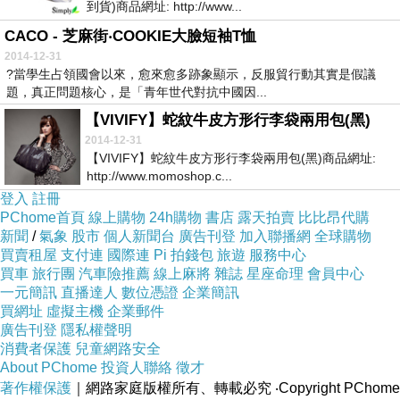
到貨)商品網址: http://www...
CACO - 芝麻街‧COOKIE大臉短袖T恤
2014-12-31
?當學生占領國會以來，愈來愈多跡象顯示，反服貿行動其實是假議
題，真正問題核心，是「青年世代對抗中國因...
【VIVIFY】蛇紋牛皮方形行李袋兩用包(黑)
2014-12-31
【VIVIFY】蛇紋牛皮方形行李袋兩用包(黑)商品網址:
http://www.momoshop.c...
登入
註冊
PChome首頁
線上購物
24h購物
書店
露天拍賣
比比昂代購
新聞
/
氣象
股市
個人新聞台
廣告刊登
加入聯播網
全球購物
買賣租屋
支付連
國際連
Pi 拍錢包
旅遊
服務中心
買車
旅行團
汽車險推薦
線上麻將
雜誌
星座命理
會員中心
一元簡訊
直播達人
數位憑證
企業簡訊
買網址
虛擬主機
企業郵件
廣告刊登
隱私權聲明
消費者保護
兒童網路安全
About PChome
投資人聯絡
徵才
著作權保護
｜網路家庭版權所有、轉載必究
‧Copyright PChome