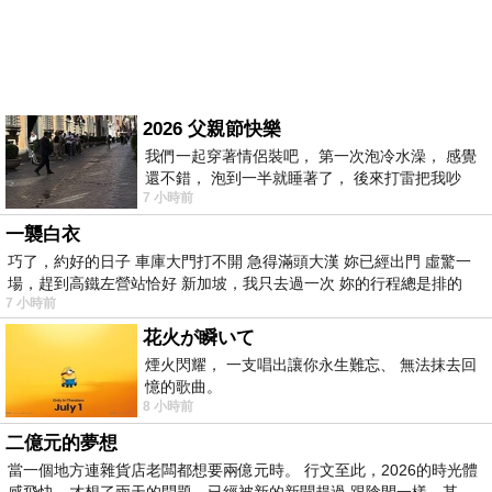
2026 父親節快樂
我們一起穿著情侶裝吧， 第一次泡冷水澡， 感覺
還不錯， 泡到一半就睡著了， 後來打雷把我吵
7 小時前
醒， 手
一襲白衣
巧了，約好的日子 車庫大門打不開 急得滿頭大漢 妳已經出門 虛驚一
場，趕到高鐵左營站恰好 新加坡，我只去過一次 妳的行程總是排的
7 小時前
花火が瞬いて
煙火閃耀， 一支唱出讓你永生難忘、 無法抹去回
憶的歌曲。
8 小時前
二億元的夢想
當一個地方連雜貨店老闆都想要兩億元時。 行文至此，2026的時光體
感飛快，才想了兩天的問題，已經被新的新聞趕過 跟陰間一樣，某