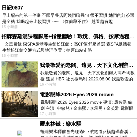
日記0807
早上醒來的第一件事 不跟早餐店阿姨們聊幾句 很不習慣 她們的紅茶還
是全糖 我喝起來比較習慣 ~~~ 《偷偷藏不住》 越看越有趣，
15 小時前
招牌森雞湯課程腳底+指壓體驗！環境、價格、按摩過程全紀錄，森SPA足體養生館松江館最新價格表
文章目錄 森SPA足體養生館松江館：高CP值舒壓首選 森SPA足體養
生館松江館交通方式與地理位置：捷運出站走路
16 小時前
我最敬愛的老闆、遠見．天下文化創辦人高希均教授
我最敬愛的老闆、遠見．天下文化創辦人高希均教
授 遠見 HBR 社長楊瑪利 2026.08.06 我最敬愛的
16 小時前
老闆、遠見．天下文化創辦人高希均教
電影眼眸2026 Eyes 2026 movie
電影眼眸2026 Eyes 2026 movie 導演: 廉智浩 編
劇 主演: 申敏兒 / 金南熙 / 李承勇 / 金英雅 電影眼
17 小時前
眸2026描述攝影師徐珍因遺
羅東林鐵：樂水驛
抵達樂水驛前會先經過5-7號隧道及橫越碼崙溪，