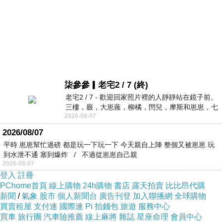
柒參參▎老宅2 / 7 (終)
老宅2 / 7 - 歡迎回家照片裡的人靜靜站在鏡子前。
三樓，廄，大崽蕥，柳橘，閆兒，摩斯和崽崽，七
2026-08-07
個人整整齊齊地站在鏡框之外，如同
2026/08/07
平時 崽崽幫忙過磅 都是玩一下玩一下 今天親自上陣 整個又被崽崽 玩
到水泄不通 塞到爆炸 / 不過從崽崽自己親
2026-08-07
登入
註冊
PChome首頁
線上購物
24h購物
書店
露天拍賣
比比昂代購
新聞
/
氣象
股市
個人新聞台
廣告刊登
加入聯播網
全球購物
買賣租屋
支付連
國際連
Pi 拍錢包
旅遊
服務中心
買車
旅行團
汽車險推薦
線上麻將
雜誌
星座命理
會員中心