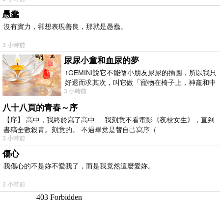
愚蠢
沒有實力，卻想表現善良，那就是愚蠢。
3 小時前
尿尿小童和血尿的夢
↑GEMINI說它不能做小朋友尿尿的插圖，所以我只
好退而求其次，叫它做「寵物在椅子上，神龕和中
3 小時前
年人臉孔」的畫了。 六月底
八十八頁的青春～序
【序】 高中，我終於寫了高中 我刻意不看電影《夜校女生》，直到
書稿全數殺青。刻意的。 不過畢竟是替自己寫序（
3 小時前
傷心
我傷心的不是妳不愛我了，而是我竟然這麼愛妳。
3 小時前