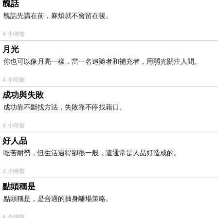
醜話
醜話先講在前，麻煩就不會留在後。
4 小時前
月光
你也可以像月亮一樣，當一名追隨者和補充者，用弱光關注人間。
4 小時前
成功與失敗
成功靠不斷找方法，失敗靠不停找藉口。
4 小時前
好人品
吃苦耐勞，但生活過得卻很一般，這通常是人品好造成的。
4 小時前
點頭稱是
點頭稱是，是合適的抽身離場策略。
4 小時前