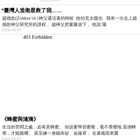
者 只能白白陪葬
*臺灣人造衛星救了我……
趙德恕(Zoldos Ur.)神父還活著的時候: 他怕見太陽光 我有一次去上趙
德恕神父研究所的課程， 趙神父把窗簾放下， 他說:陽
2026-08-07
《蜂蜜與漣漪》
生活的苦悶之處，必有其蜂蜜。 你說要學習蜜獾，毫不畏懼地 直搗蜂
窩，才能親嚐。 甚至練一身鐵布衫、金鐘罩， 在暴風雨來襲
2026-08-07