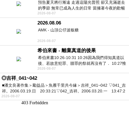
預告夏天將行漸遠 走過這陽光普照 卻又充滿逝去
的季節 無常已成為人生的日常 當擁著今夜的歡暢
2026-08-07
舒心 轉眼驟成昨日 而明晨 太陽
2026.08.06
AMK - 山頂公仔波板糖
2026-08-07
希伯來書 - 離棄真道的後果
希伯來書10:26-10:31 10:26因為我們得知真道以
後、若故意犯罪、贖罪的祭就再沒有了． 10:27惟
2026-08-07
有戰懼等候審判和那燒滅眾敵人的烈火
◎吉祥_041~042
■潘文良著作集＞勵益品＞魚雁千里共今緣＞吉祥_041~042 ▽041_吉
祥。2006.03.19.日 20:33:21▽042_吉祥。2006.03.20.一 13:47:2
2026-08-07