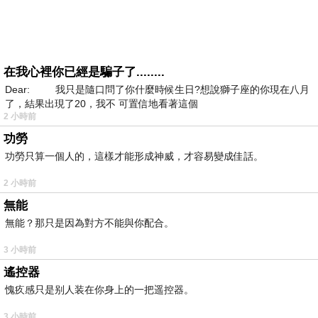
在我心裡你已經是騙子了........
Dear: 我只是隨口問了你什麼時候生日?想說獅子座的你現在八月
了，結果出現了20，我不 可置信地看著這個
2 小時前
功勞
功勞只算一個人的，這樣才能形成神威，才容易變成佳話。
2 小時前
無能
無能？那只是因為對方不能與你配合。
3 小時前
遙控器
愧疚感只是别人装在你身上的一把遥控器。
3 小時前