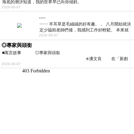
海底的潮汐知道，我的世界早已向你傾斜。
2026-08-07
….
⋯⋯ 羊耳草是毛絨絨的好有趣。 。 八月開始就決
定少協助老師們後，我感到工作好輕鬆。 本來就
2026-08-07
不是我的工作啊。 真
◎專家與頭銜
■寓言故事 ◎專家與頭銜
⊕潘文良 在「新創
2026-08-07
之谷」裡——