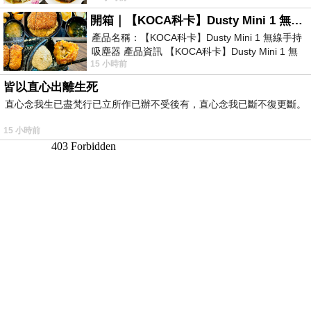
開箱｜【KOCA科卡】Dusty Mini 1 無線手持吸塵器
產品名稱：【KOCA科卡】Dusty Mini 1 無線手持
吸塵器 產品資訊 【KOCA科卡】Dusty Mini 1 無
15 小時前
線手持吸塵器評語： 能吸、能吹兼具兩
皆以直心出離生死
直心念我生已盡梵行已立所作已辦不受後有，直心念我已斷不復更斷。
15 小時前