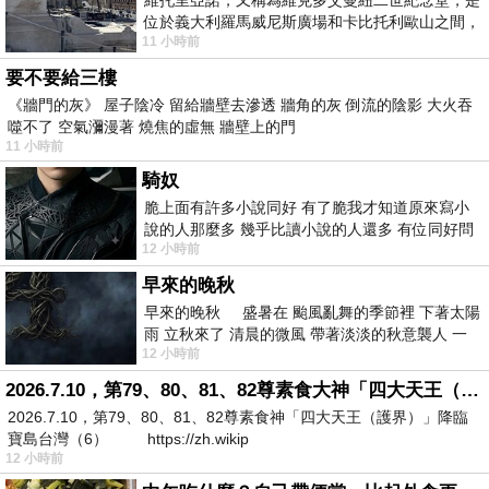
位於義大利羅馬威尼斯廣場和卡比托利歐山之間，
11 小時前
用以紀念統一義大利統一後的的第一位國
要不要給三樓
《牆門的灰》 屋子陰冷 留給牆壁去滲透 牆角的灰 倒流的陰影 大火吞
噬不了 空氣瀰漫著 燒焦的虛無 牆壁上的門
11 小時前
騎奴
脆上面有許多小說同好 有了脆我才知道原來寫小
說的人那麼多 幾乎比讀小說的人還多 有位同好問
12 小時前
了一個問題 她說為什麼高中文學獎的
早來的晚秋
早來的晚秋 盛暑在 颱風亂舞的季節裡 下著太陽
雨 立秋來了 清晨的微風 帶著淡淡的秋意襲人 一
12 小時前
下子 又被赤
2026.7.10，第79、80、81、82尊素食大神「四大天王（護界）」降臨寶島台灣（6）
2026.7.10，第79、80、81、82尊素食神「四大天王（護界）」降臨
寶島台灣（6） https://zh.wikip
12 小時前