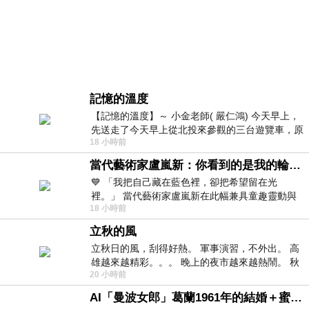
記憶的溫度
【記憶的溫度】～ 小金老師( 嚴仁鴻) 今天早上，
先送走了今天早上從北投來參觀的三台遊覽車，原
18 小時前
以為展場已經差不多要安靜下來，卻發
當代藝術家盧嵐新：你看到的是我的輪廓，還是你的故事？——藏在藍色裡的希望與光
💙 「我把自己藏在藍色裡，卻把希望留在光
裡。」 當代藝術家盧嵐新在此幅兼具童趣靈動與
18 小時前
抽象韻味的新作中，用湛藍的羽翼般色塊包覆著
立秋的風
立秋日的風，刮得好熱。 軍事演習，不外出。 高
雄越來越精彩。。。 晚上的夜市越來越熱鬧。 秋
20 小時前
天的風刮得很熱 夜遊消暑熱。。。
AI「曼波女郎」葛蘭1961年的結婚＋蜜月旅行 #戀上老電影 #葛蘭 #粟子