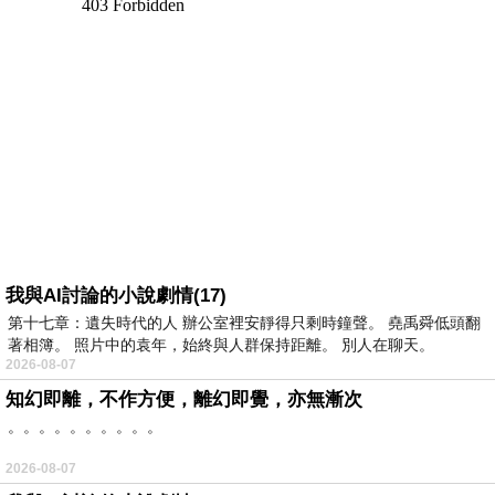
我與AI討論的小說劇情(17)
第十七章：遺失時代的人 辦公室裡安靜得只剩時鐘聲。 堯禹舜低頭翻
著相簿。 照片中的袁年，始終與人群保持距離。 別人在聊天。
2026-08-07
知幻即離，不作方便，離幻即覺，亦無漸次
。。。。。。。。。。
2026-08-07