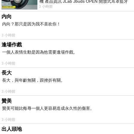
機 產品資訊 JLab Jbuds OPEN 開放式耳罩藍牙
3 小時前
耳機評語：非常有特色，值得喜愛美型工
内向
内向？那只是因为我不喜欢你！
3 小時前
逢場作戲
一個人表情生動是因為他需要逢場作戲。
3 小時前
長大
長大，與年齡無關，跟挫折有關。
3 小時前
贊美
贊美可能比侮辱一個人更容易造成永久性的傷害。
3 小時前
出人頭地