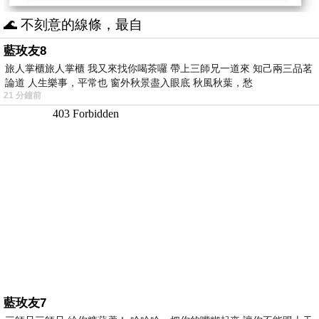
🌊 不刻意的線條，最自
藍玫友8
旅人掌櫃旅人掌櫃 我又來找你喝茶囉 帶上三師兄一道來 知己兩三品茗
論道 人生樂事，平常也 窗外秋景盡入眼底 秋風秋葉，愁
21 分鐘前
藍玫友7