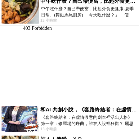
中午吃什麼？自己帶便當，比起外食更健康-夏季日常。(舞動馬尾廚房)
中午吃什麼？自己帶便當，比起外食更健康-夏季
日常。(舞動馬尾廚房) 「今天吃什麼？」 「便
13 小時前
當？麵？還是炒飯？」 每天都在選擇
和AI 共創小說，《套路終結者：在虛情假意的劇本裡活出人格》
《套路終結者：在虛情假意的劇本裡活出人格》
第一章：修羅場的序曲，誰在人設裡狂歡？ 麗思
13 小時前
卡爾頓酒店的總統套房內，燈光昏