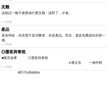
災難
說錯話一般不會變成什麼災難；說對了，才會。
4 小時前
產品
更多時候，你其實不是消費者，你是產品。而且，還是免費提供的那一
種。
5 小時前
◎墨客與青硯
■寓言故事 ◎墨客與青硯
⊕潘文良 一個年輕
6 小時前
的墨客，在京城的古玩肆裡