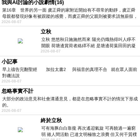
我與AI討論的小說劇情(16)
第16章 世界的另一面 虞正舜的家附近開始有不尋常的動靜，虞正舜
母親都發現好像有被跟蹤的感覺，而虞正舜的父親則被要求請無薪假，
2026-08-07
立秋
立秋 悠悠秋日施施然而來 陽光仍熾熱得叫人睜不
開眼 荷塘邊賞荷者絡繹不絕 是塘邊荷葉田田的凝
2026-08-07
望 風中飄逸的是映日荷花別樣紅
小記事
早上禱告完翻聖經 加拉太書2 與福音的真理不合 就在眾人面前
對磯法說
2026-08-07
忽略事實不計
大部分的政治意見和社會溝通意見，都是在忽略事實不計的情況下形成
的。
2026-08-07
終於立秋
可有海豚白白靠攏 再次遙迢氣旋 可再饒過一遍窮
弱 雖人間活動 已達文明極致之浪費 但又何干質樸
2026-08-07