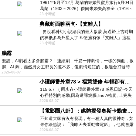
1961年5月至12月 葛蘭的結婚與蜜月旅行5月04日
葛蘭（1933～2026）偕同未婚夫高福全（1916～
23 小時前
2004）乘郵輪赴倫敦6月15日於英國倫敦St.S
典藏封面聊兩句-【支離人】
要說看科幻小說給我的最大啟蒙 莫過於上古時期
的神祇多為外星人了 即便擁有像「支離人」這種
23 小時前
驚世駭俗的神通法門 也未必讀
腦霧
聽說，AI劇看太多會腦霧？！連續劇，千篇一律劇情，一樣的狗血，很
膩...AI 劇，雖然男女主都長的差不多，但劇情短短的，很適合打發時
2026-08-07
小護師番外章78 > 福慧雙修 年輕卻有個老靈魂 ㄑ金剛經〉podcast
115.6.7 ( 同步存小護師番外章78 感恩日記-今天
心裡特別的感動,因為選課燒腦,line A梳爬, 上完失
2026-08-07
智課的她,特來傾
【電影圈八卦】：媒體揭發奧斯卡動畫項目投票醜聞！好萊塢為什麼看不起動畫電影？
不知道大家有沒有發現，有一種人真的很神奇，如
果你跟他說：「我昨天去看動畫電影」，他就會露
2026-08-07
出一種慈祥的微笑，然後問你是不是陪小