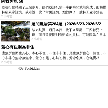
阿我阿龍 58
監視行動持續了三個多月。他們或許只需一半的時間就能完成，但梅麗
特卻異常謹慎。或者說，比平常更謹慎。她找到了一艘特工處停泊在
2 小時前
週間農居第284週（2026/6/23-2026/6/24) 夏至 金黃稻浪洋溢豐收喜悅
結束亂買一通日本行，接下來星期一三四都要上
班，而且還要開到有點遠的員林。可能因為在日本
2 小時前
花不少錢，星期一出門上班時，心裡沒有一
若心有住則為非住
應無所住而生其心。本心不住，非住非非住，應生無所住心，無住，非
心非非心無念無無念，覺心初起，心無初相，覺念念真，心無覺相
2 小時前