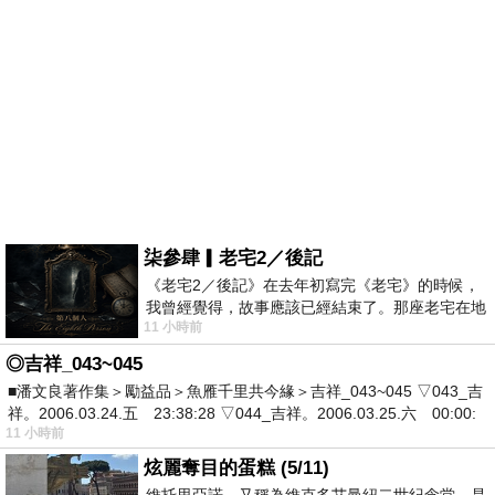
柒參肆▎老宅2／後記
《老宅2／後記》在去年初寫完《老宅》的時候，
我曾經覺得，故事應該已經結束了。那座老宅在地
11 小時前
震中倒塌，七個人終於離開那片黑暗，
◎吉祥_043~045
■潘文良著作集＞勵益品＞魚雁千里共今緣＞吉祥_043~045 ▽043_吉
祥。2006.03.24.五 23:38:28 ▽044_吉祥。2006.03.25.六 00:00:
11 小時前
炫麗奪目的蛋糕 (5/11)
維托里亞諾，又稱為維克多艾曼紐二世紀念堂，是