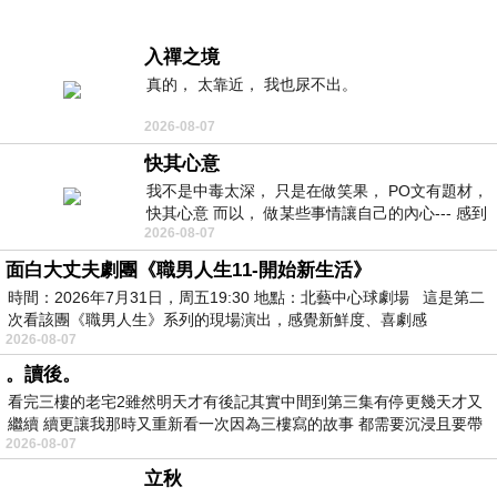
入禪之境
真的， 太靠近， 我也尿不出。
2026-08-07
快其心意
我不是中毒太深， 只是在做笑果， PO文有題材，
快其心意 而以， 做某些事情讓自己的內心--- 感到
2026-08-07
愉快。
面白大丈夫劇團《職男人生11-開始新生活》
時間：2026年7月31日，周五19:30 地點：北藝中心球劇場 這是第二
次看該團《職男人生》系列的現場演出，感覺新鮮度、喜劇感
2026-08-07
。讀後。
看完三樓的老宅2雖然明天才有後記其實中間到第三集有停更幾天才又
繼續 續更讓我那時又重新看一次因為三樓寫的故事 都需要沉浸且要帶
2026-08-07
有
立秋