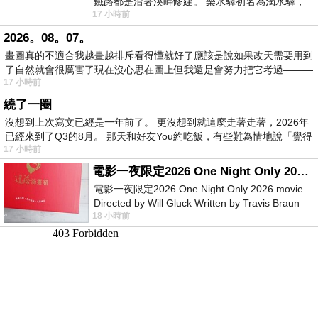
鐵路都是沿著溪畔修建。 樂水驛初名為濁水驛，
17 小時前
但因與臺鐵集集線車站同名，於1953
2026。08。07。
畫圖真的不適合我越畫越排斥看得懂就好了應該是說如果改天需要用到
了自然就會很厲害了現在沒心思在圖上但我還是會努力把它考過———
17 小時前
繞了一圈
沒想到上次寫文已經是一年前了。 更沒想到就這麼走著走著，2026年
已經來到了Q3的8月。 那天和好友You約吃飯，有些難為情地說「覺得
17 小時前
電影一夜限定2026 One Night Only 2026 movie
電影一夜限定2026 One Night Only 2026 movie
Directed by Will Gluck Written by Travis Braun
18 小時前
Starring Monica Barbaro