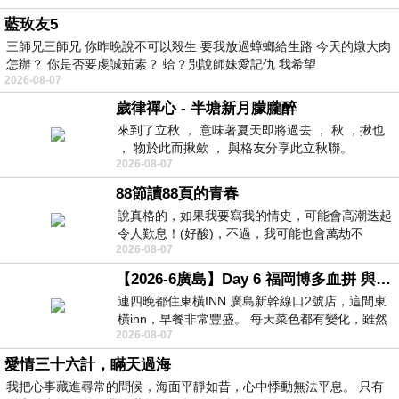
藍玫友5
三師兄三師兄 你昨晚說不可以殺生 要我放過蟑螂給生路 今天的燉大肉
怎辦？ 你是否要虔誠茹素？ 蛤？別說師妹愛記仇 我希望
2026-08-07
歲律禪心 - 半塘新月朦朧醉
來到了立秋 ， 意味著夏天即將過去 ， 秋 ，揪也
， 物於此而揪歛 ， 與格友分享此立秋聯。
2026-08-07
88節讀88頁的青春
說真格的，如果我要寫我的情史，可能會高潮迭起
令人歎息！(好酸)，不過，我可能也會萬劫不
2026-08-07
復...，每天跪鍵盤還是被判了花心的罪
【2026-6廣島】Day 6 福岡博多血拼 與機場接送少年司機深夜對談
連四晚都住東橫INN 廣島新幹線口2號店，這間東
橫inn，早餐非常豐盛。 每天菜色都有變化，雖然
2026-08-07
看到工作人員拿出料理包加熱，但
愛情三十六計，瞞天過海
我把心事藏進尋常的問候，海面平靜如昔，心中悸動無法平息。 只有