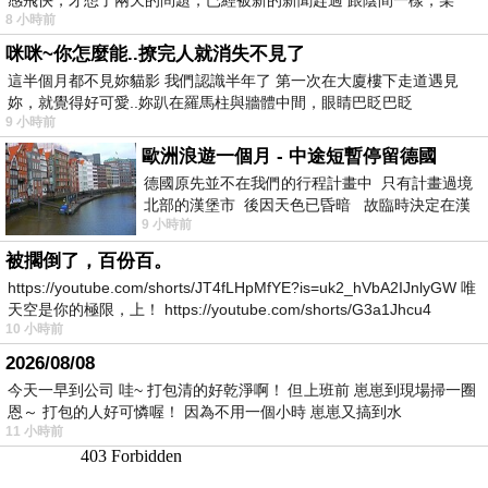
8 小時前
咪咪~你怎麼能..撩完人就消失不見了
這半個月都不見妳貓影 我們認識半年了 第一次在大廈樓下走道遇見
妳，就覺得好可愛..妳趴在羅馬柱與牆體中間，眼睛巴眨巴眨
9 小時前
歐洲浪遊一個月 - 中途短暫停留德國
德國原先並不在我們的行程計畫中 只有計畫過境
北部的漢堡市 後因天色已昏暗 故臨時決定在漢
9 小時前
堡市吃晚餐和過夜
被擱倒了，百份百。
https://youtube.com/shorts/JT4fLHpMfYE?is=uk2_hVbA2IJnlyGW 唯
天空是你的極限，上！ https://youtube.com/shorts/G3a1Jhcu4
10 小時前
2026/08/08
今天一早到公司 哇~ 打包清的好乾淨啊！ 但上班前 崽崽到現場掃一圈
恩～ 打包的人好可憐喔！ 因為不用一個小時 崽崽又搞到水
11 小時前