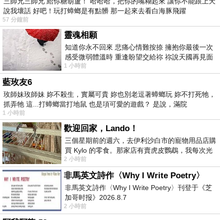
三師兄三師兄 給你糖葫蘆！ 哈哈哈，把你的嘴糊起來 讓你不能跟上天
說我壞話 好吧！玩打蟑螂是有點髒 那一起來去看白海豚飛躍
57 分鐘前
靈魂相願
知道你永不回來 悲痛心情難按捺 擁抱你最後一次
感受微弱體溫時 重逢盼望交給祢 祢說天國再見面
1 小時前
此刻忍淚說別離 他日靈魂再
藍玫友6
玫師妹玫師妹 妳不殺生，實屬可貴 妳也別老逗著蟑螂玩 妳不打死牠，
抓弄牠 這...打蟑螂當打地鼠 也是項可愛的遊戲？ 是說，滿院
1 小時前
歡迎回家，Lando！
三個星期前的週六，去伊利沙白市的寵物用品店購
買 Kylo 的零食。那家店有賣虎皮鸚鵡，我每次光
2 小時前
顧都會去看一下。他們偶爾會引進 C
非馬英文詩作〈Why I Write Poetry〉
非馬英文詩作〈Why I Write Poetry〉刊登于《芝
加哥时报》2026.8.7
2 小時前