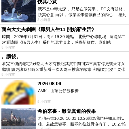
快其心意
我不是中毒太深， 只是在做笑果， PO文有題材，
快其心意 而以， 做某些事情讓自己的內心--- 感到
3 小時前
愉快。
面白大丈夫劇團《職男人生11-開始新生活》
時間：2026年7月31日，周五19:30 地點：北藝中心球劇場 這是第二
次看該團《職男人生》系列的現場演出，感覺新鮮度、喜劇感
5 小時前
。讀後。
看完三樓的老宅2雖然明天才有後記其實中間到第三集有停更幾天才又
繼續 續更讓我那時又重新看一次因為三樓寫的故事 都需要沉浸且要帶
5 小時前
有
2026.08.06
AMK - 山頂公仔波板糖
5 小時前
希伯來書 - 離棄真道的後果
希伯來書10:26-10:31 10:26因為我們得知真道以
後、若故意犯罪、贖罪的祭就再沒有了． 10:27惟