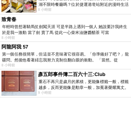
湖不限時餐廳嗎？位於捷運港墘站附近的漫時生活
8 小時前
內湖店，從捷運站步行約4分鐘即可抵
致青春
年輕時曾想著騎馬仗劍闖天涯 可是半路上遇到一個人 她說要許我終生
於是我一激動 當了劍 賣了馬 從此一心柴米油鹽醬醋茶 可當
8 小時前
阿龍阿我 57
第一個任務很簡單，但這並不意味著它很容易。「你準備好了吧？」龍
疆問。然後他看著緋忘我努力克制住翻白眼的衝動。 「當然。從
8 小時前
彥五郎事件簿二百六十三:Club
重石不再只是歲月的累積，更能像標籤一般，標籤
越多，反而更能像是勳章一般，加冕著榮耀萬丈。
9 小時前
習慣一如縱容，成了再難輕輕放下的罪證