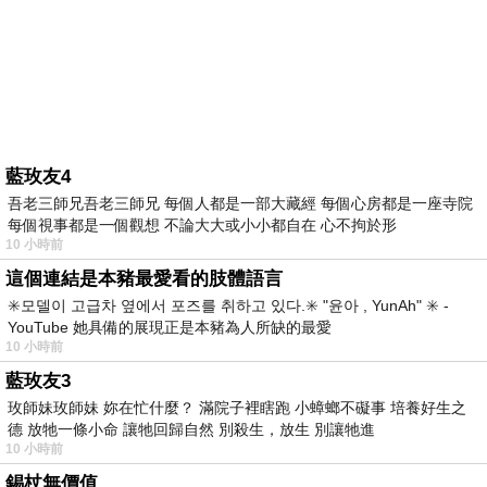
藍玫友4
吾老三師兄吾老三師兄 每個人都是一部大藏經 每個心房都是一座寺院
每個視事都是一個觀想 不論大大或小小都自在 心不拘於形
10 小時前
這個連結是本豬最愛看的肢體語言
✳️모델이 고급차 옆에서 포즈를 취하고 있다.✳️ "윤아 , YunAh" ✳️ -
YouTube 她具備的展現正是本豬為人所缺的最愛
10 小時前
藍玫友3
玫師妹玫師妹 妳在忙什麼？ 滿院子裡瞎跑 小蟑螂不礙事 培養好生之
德 放牠一條小命 讓牠回歸自然 別殺生，放生 別讓牠進
10 小時前
錫杖無價值