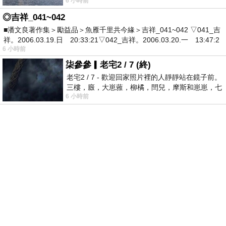
6 小時前
有戰懼等候審判和那燒滅眾敵人的烈火
◎吉祥_041~042
■潘文良著作集＞勵益品＞魚雁千里共今緣＞吉祥_041~042 ▽041_吉
祥。2006.03.19.日 20:33:21▽042_吉祥。2006.03.20.一 13:47:2
6 小時前
柒參參▎老宅2 / 7 (終)
老宅2 / 7 - 歡迎回家照片裡的人靜靜站在鏡子前。
三樓，廄，大崽蕥，柳橘，閆兒，摩斯和崽崽，七
6 小時前
個人整整齊齊地站在鏡框之外，如同