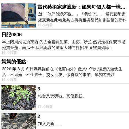
當代藝術家盧嵐新：如果每個人都一樣，這世界該有多無聊？
🏛️ 「他們說我不像。」「我笑了。」 當代藝術家
盧嵐新在此幅兼具古典典雅與當代抽象語彙的新作
15 小時前
中，以沈靜的藍色空間為背景，描繪了
日記0806
早上陪周媽去買東西 先去全聯買生菜、山葵、沙拉 然後走在保安市場
她買番茄、南瓜子 我與認識的攤販大姊們打招呼 又被周媽唸：
16 小時前
媽媽的優點
2026 年 8 月 6 日媽媽從前在《北窗內外》散文中寫到理想的遊俠生
活：不結婚、不生孩子、交女朋友、做喜歡的事業、單獨遊走江
16 小時前
湖⋯⋯，
3
站台又玩嘢啦。真傷腦筋。
17 小時前
2
加入更新......