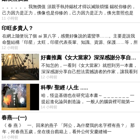
。。。。。。我無價值 須親手執持錫杖才得以滅除煩惱 錫杖你修的，
己力因力是正力，佛像也是你修的，己力因力是正力，佛光普照也是
11 小時前
印旺多貴人？
在網上隨便玩了個 ai 算八字，感覺好像說的還蠻準……。主要是說我
命盤結構「印星」太旺，印星代表長輩、知識、資源、保護……等，所
12 小時前
好書推薦《女大當家》深深感謝分享自己想法震撼讀者的作家，讓我看到不同樣貌的家庭！
不知怎的，一看到《女大當家》就想到另一本書，
深深感謝分享自己想法震撼讀者的作家，讓我看到
12 小時前
不同樣貌的家庭！ 《女大
科學/ 聖經 /人生 .....
哈，怪盜基德也在研究這本書～ _ _ _ _ _ _ _ 一
提起進化論與創造論， 一般人的腦袋裡可能第一
14 小時前
時間就有「 進化論很科
春燕---(一)
《 春 燕 》 一、回來的燕子 「阿公，為什麼我的名字裡有燕？」 那
年，何春燕五歲，坐在後台戲箱上，看外公何安慶縫補一
14 小時前