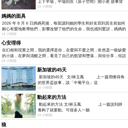
上下半場，中場則在《原子空間》開小差 故事背
18 小時前
景影射西藏境外流亡 地下組織
媽媽的面具
2026 年 8 月 6 日媽媽死後，每當讀到她的學生和好友寫到其生前如何
耐心有愛地教導他們，影響改變了他們的生命，我也感到驚訝，媽媽的
18 小時前
心安理得
在幻相和現實之間，我的選擇是你，在愛與不愛之間，依然是一個缺愛
的小孩，在夢與清醒之間，看見了自己的慾望和墮落，與你分享，你説
18 小時前
新加坡的45天
新加坡的45天 文/林玉鳳 上一篇用佛得角
的世界盃故事，談「中葡平台」這
18 小時前
動起來的方法
動起來的方法 文/林玉鳳 上一篇說到靜
養夠了就要動。可很多人一聽
19 小時前
狼