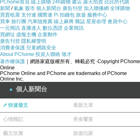
PChome首頁
線上購物
24h購物
書店
露天拍賣
比比昂代購
新聞
/
氣象
股市
個人新聞台
廣告刊登
加入聯播網
全球購物
買賣租屋
支付連
國際連
Pi 拍錢包
旅遊
服務中心
買車
旅行團
汽車險推薦
線上麻將
雜誌
星座命理
會員中心
一元簡訊
直播達人
數位憑證
企業簡訊
買網址
虛擬主機
企業郵件
廣告刊登
隱私權聲明
消費者保護
兒童網路安全
About PChome
投資人聯絡
徵才
著作權保護
｜網路家庭版權所有、轉載必究
‧Copyright PChome
Online
PChome Online and PChome are trademarks of PChome
Online Inc.
個人新聞台
快速發文
最新文章
心情雜記
美食饗宴
藝文欣賞
旅遊玩家