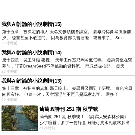
我與AI討論的小說劇情(15)
第十五章：被決定的壞人 天命文創頂樓會議室。 氣氛冷得像暴風雨前
夕。 秘書甚至不敢進門。 因為教育部長曾德隆，親自來了。 &m
20 小時前
我與AI討論的小說劇情(14)
第十四章：炎王降臨 夜裡。 天堂工作室只剩冷氣低鳴。 堯禹舜坐在螢
幕前，盯著DreamSeed不停跳動的資料流。 門忽然被推開。 堯天
20 小時前
我與AI討論的小說劇情(13)
第十三章：被扭曲的真相 那天晚上。 堯禹舜又回到了夢境。 白色荒原
依舊寂靜。 但這一次，天空漂浮的不再只是玩家名字。 還多了
20 小時前
葡萄園詩刊 251 期 秋季號
葡萄園 251 期 秋季號 1 《詩寫大安森林公園》
少了喧囂，多了一份綠意 難能可貴水泥叢林多出
21 小時前
一