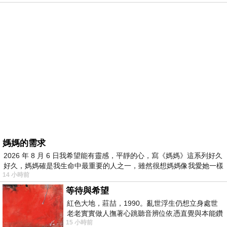
媽媽的需求
2026 年 8 月 6 日我希望能有靈感，平靜的心，寫《媽媽》這系列好久
好久，媽媽確是我生命中最重要的人之一，雖然很想媽媽像我愛她一樣
14 小時前
等待與希望
紅色大地，莊喆，1990。亂世浮生仍想立身處世
老老實實做人撫著心跳聽音辨位依憑直覺與本能鑽
15 小時前
向裂隙的亮處探索另一個心聲另一個共鳴的