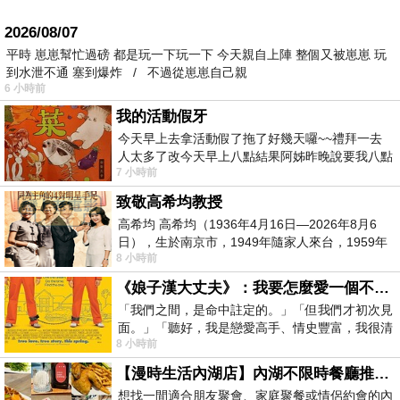
2026/08/07
平時 崽崽幫忙過磅 都是玩一下玩一下 今天親自上陣 整個又被崽崽 玩
到水泄不通 塞到爆炸 / 不過從崽崽自己親
6 小時前
我的活動假牙
今天早上去拿活動假了拖了好幾天囉~~禮拜一去
人太多了改今天早上八點結果阿姊昨晚說要我八點
7 小時前
去西螺農會~回到莿桐都8點半多了
致敬高希均教授
高希均 高希均（1936年4月16日—2026年8月6
日），生於南京市，1949年隨家人來台，1959年
8 小時前
赴美深造並取得經濟發展博士學位。曾任
《娘子漢大丈夫》：我要怎麼愛一個不存在的人？
「我們之間，是命中註定的。」「但我們才初次見
面。」「聽好，我是戀愛高手、情史豐富，我很清
8 小時前
楚這種感覺，你我之間的那種感覺，現
【漫時生活內湖店】內湖不限時餐廳推薦｜捷運港墘站美食，聚餐、約會、家庭聚會首選，正餐甜點一次滿足
想找一間適合朋友聚會、家庭聚餐或情侶約會的內