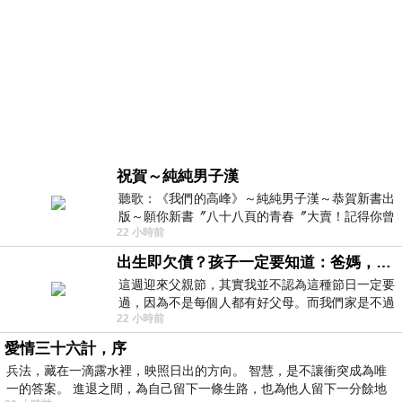
祝賀～純純男子漢
聽歌：《我們的高峰》～純純男子漢～恭賀新書出
版～願你新書〞八十八頁的青春〞大賣！記得你曾
22 小時前
經在我的版留言…「好讚的圖^^感覺大家
出生即欠債？孩子一定要知道：爸媽，其實我不欠你們
這週迎來父親節，其實我並不認為這種節日一定要
過，因為不是每個人都有好父母。而我們家是不過
22 小時前
節的，平時也沒什麼儀式感，生活趨近冷
愛情三十六計，序
兵法，藏在一滴露水裡，映照日出的方向。 智慧，是不讓衝突成為唯
一的答案。 進退之間，為自己留下一條生路，也為他人留下一分餘地