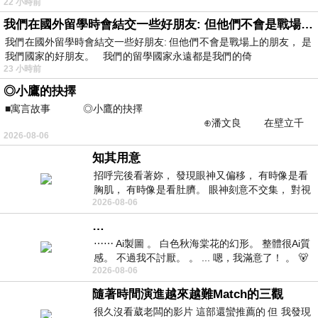
22 小時前
我們在國外留學時會結交一些好朋友: 但他們不會是戰場上的朋友
我們在國外留學時會結交一些好朋友: 但他們不會是戰場上的朋友， 是
我們國家的好朋友。 我們的留學國家永遠都是我們的倚
23 小時前
◎小鷹的抉擇
■寓言故事 ◎小鷹的抉擇
⊕潘文良 在壁立千
2026-08-06
仞的懸崖上，有一座遮天蔽
知其用意
招呼完後看著妳， 發現眼神又偏移， 有時像是看
胸肌， 有時像是看肚臍。 眼神刻意不交集， 對視
2026-08-06
視線不對齊， 讓我很難不
…
⋯⋯ Ai製圖 。 白色秋海棠花的幻形。 整體很Ai質
感。 不過我不討厭。 。 ... 嗯，我滿意了！ 。 🐻
2026-08-06
昨中
隨著時間演進越來越難Match的三觀
很久沒看葳老闆的影片 這部還蠻推薦的 但 我發現