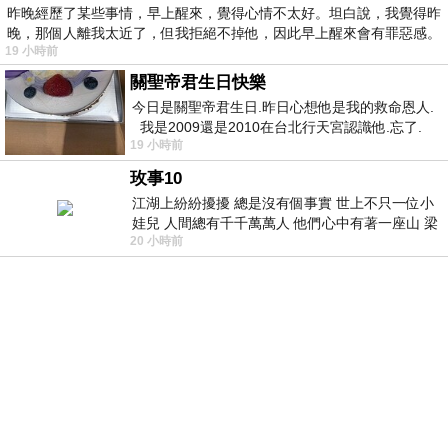
昨晚經歷了某些事情，早上醒來，覺得心情不太好。坦白說，我覺得昨
晚，那個人離我太近了，但我拒絕不掉他，因此早上醒來會有罪惡感。
19 小時前
關聖帝君生日快樂
今日是關聖帝君生日.昨日心想他是我的救命恩人.
我是2009還是2010在台北行天宮認識他.忘了.
19 小時前
一個奇摩交友的網友學
玫事10
江湖上紛紛擾擾 總是沒有個事實 世上不只一位小
娃兒 人間總有千千萬萬人 他們心中有著一座山 梁
20 小時前
山佛山泰華衡恆嵩 一山之高