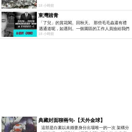
18 小時前
東灣踏青
「了兒」的賞花閣。回秋天。 那些毛毛蟲還有禮
遇通道呢，如遇到。一個園區的工作人員撿給我們
18 小時前
細賞。
典藏封面聊兩句-【天外金球】
這部是白素以未婚妻身分出場唯一的一次 架構分