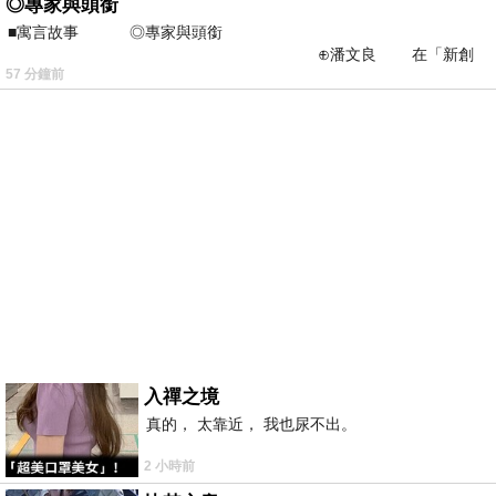
◎專家與頭銜
■寓言故事 ◎專家與頭銜
⊕潘文良 在「新創
57 分鐘前
之谷」裡——
入禪之境
真的， 太靠近， 我也尿不出。
2 小時前