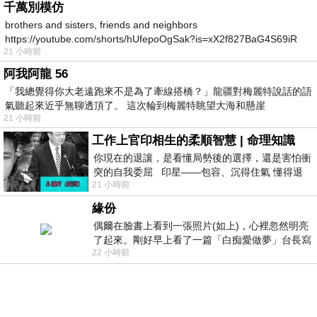
千萬別模仿
brothers and sisters, friends and neighbors
https://youtube.com/shorts/hUfepoOgSak?is=xX2f827BaG4S69iR
21 小時前
https
阿我阿龍 56
「我總覺得你大老遠跑來不是為了牽線搭橋？」龍疆對梅麗特說話的語
氣聽起來近乎無聊透頂了。 這次輪到梅麗特眺望大海和懸崖
21 小時前
工作上官印相生的柔順智慧 | 命理知識
你現在的退讓，是看懂局勢後的選擇，還是害怕衝
突的自我委屈 印星——包容、沉得住氣 懂得退
21 小時前
一步觀察，不會
緣份
偶爾在臉書上看到一張照片(如上)，心裡忽然明亮
了起來。剛好早上看了一篇「白痴愛做夢」台長寫
22 小時前
的貼文，在回顧年輕時瘋狂愛上