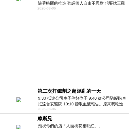
隨著時間的推進 強調個人自由不忍耐 想要找三觀
2026-08-06
接近的不要說對象 連朋友都超
第二次打鐵劑之超混亂的一天
9:30 抵達公司車子停好位子 9:40 從公司騎腳踏車
抵達台安醫院 10:10 聽取血液報告。原來我吃進
2026-08-06
去的 B12 彌可保並非沒有吸收而是超
摩斯兄
預祝你們的店「人面桃花相映紅。」