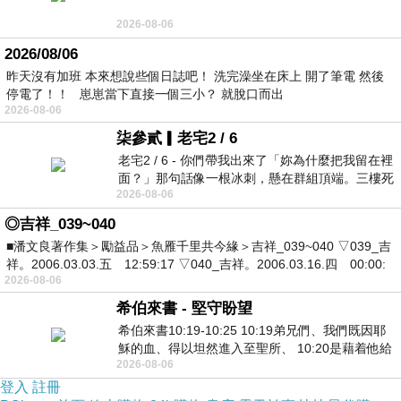
2026-08-06
2026/08/06
昨天沒有加班 本來想說些個日誌吧！ 洗完澡坐在床上 開了筆電 然後
停電了！！ 崽崽當下直接一個三小？ 就脫口而出
2026-08-06
柒參貳▎老宅2 / 6
老宅2 / 6 - 你們帶我出來了「妳為什麼把我留在裡
面？」那句話像一根冰刺，懸在群組頂端。三樓死
2026-08-06
死盯著照片裡的人。那個人確實站在
◎吉祥_039~040
■潘文良著作集＞勵益品＞魚雁千里共今緣＞吉祥_039~040 ▽039_吉
祥。2006.03.03.五 12:59:17 ▽040_吉祥。2006.03.16.四 00:00:
2026-08-06
希伯來書 - 堅守盼望
希伯來書10:19-10:25 10:19弟兄們、我們既因耶
穌的血、得以坦然進入至聖所、 10:20是藉着他給
2026-08-06
我們開了一條又新又活的路從幔子經過
登入
註冊