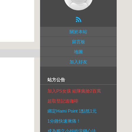
關於本站
留言板
地圖
加入好友
站方公告
加入PS女孩 組隊瘋搶2百萬
超取登記送咖啡
綁定Hami Point 1點抵1元
1分鐘快速揪痛！
成為獨立小姐的滾錢心法