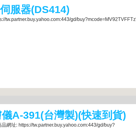
存伺服器(DS414)
w.partner.buy.yahoo.com:443/gd/buy?mcode=MV92TVFFT
膚儀A-391(台灣製)(快速到貨)
tps://tw.partner.buy.yahoo.com:443/gd/buy?