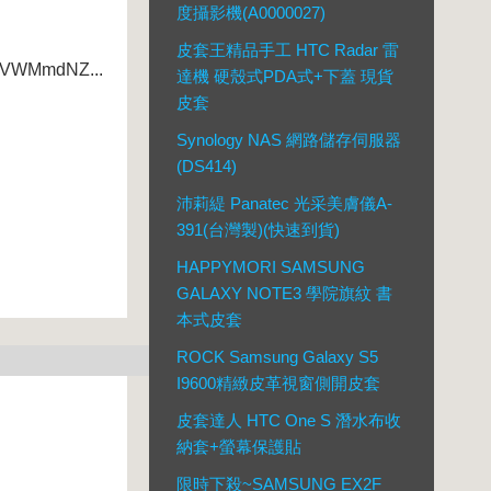
度攝影機(A0000027)
皮套王精品手工 HTC Radar 雷
zVWMmdNZ...
達機 硬殼式PDA式+下蓋 現貨
皮套
Synology NAS 網路儲存伺服器
(DS414)
沛莉緹 Panatec 光采美膚儀A-
391(台灣製)(快速到貨)
HAPPYMORI SAMSUNG
GALAXY NOTE3 學院旗紋 書
本式皮套
ROCK Samsung Galaxy S5
I9600精緻皮革視窗側開皮套
皮套達人 HTC One S 潛水布收
納套+螢幕保護貼
限時下殺~SAMSUNG EX2F