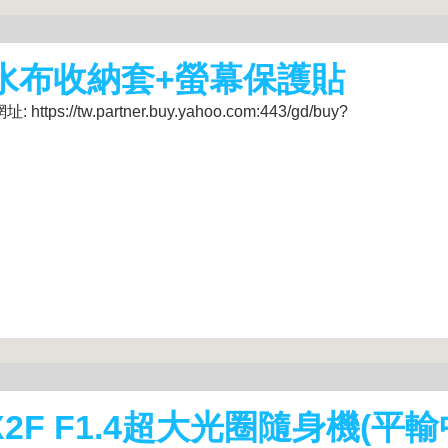
 潛水布收納套+螢幕保護貼
/tw.partner.buy.yahoo.com:443/gd/buy?
X2F F1.4超大光圈隨身機(平輸