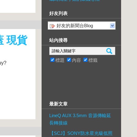
好友列表
好友的新聞台Blog
蓋 現貨
站內搜尋
標題
內容
標籤
uy?
最新文章
LineQ AUX 3.5mm 音源傳輸延
長轉接線
【SCJ】SONY防水星光級低照