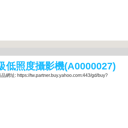
低照度攝影機(A0000027)
s://tw.partner.buy.yahoo.com:443/gd/buy?