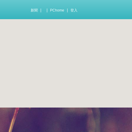
|
|
|
新聞
PChome
登入