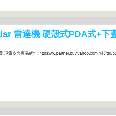
dar 雷達機 硬殼式PDA式+下
品網址: https://tw.partner.buy.yahoo.com:443/gd/b