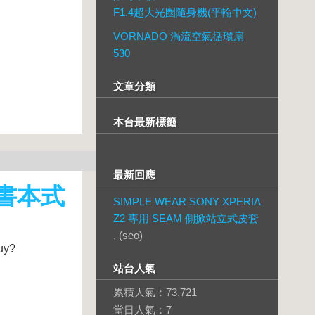
F1.4超大光圈隨身機(平輸中文)
VORNADO 渦流空氣循環扇
530
文章分類
本台最新標籤
最新回應
 書本式
SIMPLE WEAR SONY XPERIA
Z2 專用 SEAM 側掀站立式皮套
, (seo)
uy?
站台人氣
累積人氣：
73,721
當日人氣：
7