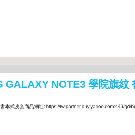
G GALAXY NOTE3 學院旗紋
套商品網址: https://tw.partner.buy.yahoo.com:443/gd/b