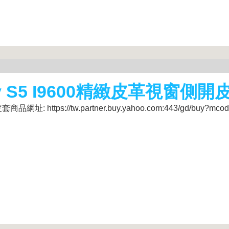
axy S5 I9600精緻皮革視窗側開
: https://tw.partner.buy.yahoo.com:443/gd/buy?mcod