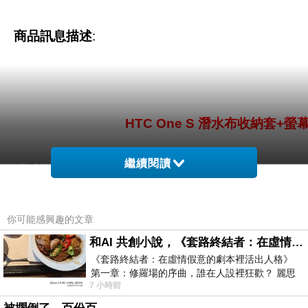
商品訊息描述
:
HTC One S 潛水布收納套+
繼續閱讀
1. 潛水布收納套，質地輕巧柔軟，富伸縮性及彈性
2. 手工縫製， 依照機身貼身剪裁
3. 螢幕保護貼，有效保護螢幕避免被刮花
你可能感興趣的文章
和AI 共創小說，《套路終結者：在虛情假意的劇本裡活出人格》
HTC One S 潛水布收納套，質地輕巧柔軟，富伸縮性及彈性，手機抽放
《套路終結者：在虛情假意的劇本裡活出人格》
第一章：修羅場的序曲，誰在人設裡狂歡？ 麗思
照機身貼身剪裁及手工縫製，能完整有效保護 One S 機身避免刮傷及碰撞
7 小時前
卡爾頓酒店的總統套房內，燈光昏