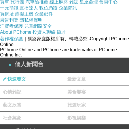
買車
旅行團
汽車險推薦
線上麻將
雜誌
星座命理
會員中心
一元簡訊
直播達人
數位憑證
企業簡訊
買網址
虛擬主機
企業郵件
商品訊息簡述
:
廣告刊登
隱私權聲明
消費者保護
兒童網路安全
About PChome
投資人聯絡
徵才
著作權保護
｜網路家庭版權所有、轉載必究
‧Copyright PChome
Online
PChome Online and PChome are trademarks of PChome
Online Inc.
適用機型：HTC One S only
個人新聞台
材質：潛水衣布料
產地：Made In China
快速發文
最新文章
重量：約 20 g
心情雜記
美食饗宴
尺寸：約 8 x 15 cm
顏色：黑色
藝文欣賞
旅遊玩家
包裝內容物：HTC One S 潛水布收納套及螢幕保護貼各1 pcs
社會萬象
影視娛樂
注意事項：本商品不含 One S 主機