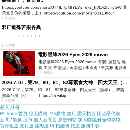
被擱倒了，百份百。
HTC One S 螢幕保護貼，是 One S 螢幕不可少的防護新選擇，透光率
https://youtube.com/shorts/JT4fLHpMfYE?is=uk2_hVbA2IJnlyGW 唯
天空是你的極限，上！ https://youtube.com/shorts/G3a1Jhcu4
撕， 使用後絕無留殘膠，可以100?效隔絕灰塵，油污、手汗、指紋，不僅能
4 小時前
One S 的高級質感。
邪正道殊苦樂各異
。。。。。。。。。。
8 小時前
電影眼眸2026 Eyes 2026 movie
電影眼眸2026 Eyes 2026 movie 導演: 廉智浩 編
劇 主演: 申敏兒 / 金南熙 / 李承勇 / 金英雅 電影眼
11 小時前
眸2026描述攝影師徐珍因遺
2026.7.10，第79、80、81、82尊素食大神「四大天王（護界）」降臨寶島台灣（6）
2026.7.10，第79、80、81、82尊素食神「四大天王（護界）」降臨
寶島台灣（6） https://zh.wikip
6 小時前
登入
註冊
PChome首頁
線上購物
24h購物
書店
露天拍賣
比比昂代購
新聞
/
氣象
股市
個人新聞台
廣告刊登
加入聯播網
全球購物
以上圖文僅供參考，顏色式樣請以實際
買賣租屋
支付連
國際連
Pi 拍錢包
旅遊
服務中心