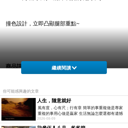
撞色設計，立即凸顯腿部重點~
商品訊息描述
:
繼續閱讀
你可能感興趣的文章
CHERRY正韓~首爾空運韓國製造內增高撞色樂
人生，隨意就好
風有度，心有尺；行有章 簡單的事重複做是專家
福鞋(高貴紅)
重複的事用心做是贏家 生活無論怎麼選都有遺憾
2026-08-09
所以開心就好 生活不會辜負認真