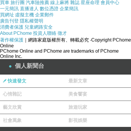
買車
旅行團
汽車險推薦
線上麻將
雜誌
星座命理
會員中心
一元簡訊
直播達人
數位憑證
企業簡訊
買網址
虛擬主機
企業郵件
廣告刊登
隱私權聲明
消費者保護
兒童網路安全
About PChome
投資人聯絡
徵才
著作權保護
｜網路家庭版權所有、轉載必究
‧Copyright PChome
Online
PChome Online and PChome are trademarks of PChome
Online Inc.
個人新聞台
快速發文
最新文章
心情雜記
美食饗宴
藝文欣賞
旅遊玩家
無論走進任何季節，
社會萬象
影視娛樂