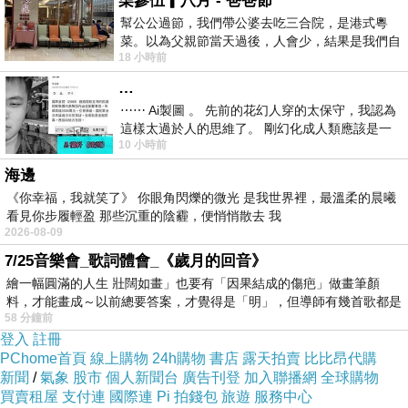
柒參伍▎八月 - 爸爸節
幫公公過節，我們帶公婆去吃三合院，是港式粵
菜。以為父親節當天過後，人會少，結果是我們自
18 小時前
己想多了。人陸續地進，滿滿都是人，個人
…
⋯⋯ Ai製圖 。 先前的花幻人穿的太保守，我認為
這樣太過於人的思維了。 剛幻化成人類應該是一
10 小時前
絲不掛吧？ 當然這樣是創不出
海邊
《你幸福，我就笑了》 你眼角閃爍的微光 是我世界裡，最溫柔的晨曦
看見你步履輕盈 那些沉重的陰霾，便悄悄散去 我
2026-08-09
7/25音樂會_歌詞體會_《歲月的回音》
繪一幅圓滿的人生 壯闊如畫」也要有「因果結成的傷疤」做畫筆顏
料，才能畫成～以前總要答案，才覺得是「明」，但導師有幾首歌都是
58 分鐘前
在教
登入
註冊
PChome首頁
線上購物
24h購物
書店
露天拍賣
比比昂代購
新聞
/
氣象
股市
個人新聞台
廣告刊登
加入聯播網
全球購物
買賣租屋
支付連
國際連
Pi 拍錢包
旅遊
服務中心