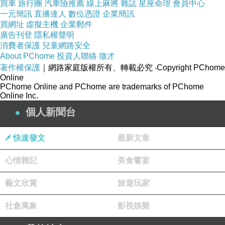
買車
旅行團
汽車險推薦
線上麻將
雜誌
星座命理
會員中心
一元簡訊
直播達人
數位憑證
企業簡訊
買網址
虛擬主機
企業郵件
廣告刊登
隱私權聲明
消費者保護
兒童網路安全
About PChome
投資人聯絡
徵才
摩登新貴沙發床(共四色)
著作權保護
｜網路家庭版權所有、轉載必究
‧Copyright PChome
Online
PChome Online and PChome are trademarks of PChome
Online Inc.
個人新聞台
快速發文
最新文章
心情雜記
美食饗宴
藝文欣賞
旅遊玩家
★即使是相同的格局、空間，因為不同傢俱的進駐，空間的性格呈現出截
予每一個空間不同的靈魂。
社會萬象
影視娛樂