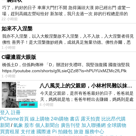
一襲白衣
巧了，約好的日子 車庫大門打不開 急得滿頭大漢 妳已經出門 虛驚一
場，趕到高鐵左營站恰好 新加坡，我只去過一次 妳的行程總是排的
22 小時前
如來不入涅槃
我亦不入涅槃，以入大般涅槃故不入涅槃，入不入故，入大涅槃者得見
佛性 善男子！是大涅槃微妙經典，成就具足無量功德。佛性亦爾，悉
1 小時前
C囉濃眉大眼版
橋係土D，但係夠傳神 「D」辦證好失禮咩。我堅強復國 國復強堅我
https://youtube.com/shorts/g9LsieQZzl8?is=hPUYUxMZMc2fLPlk
1 小時前
八八風災上的父親節，小林村民難以抹滅的痛
今天是父親節，是所有爸爸最好的日子，爸爸就是
天，媽媽就是地；爸爸年輕出去賺錢，媽媽則是處
4 小時前
理家務，職業不分高低貴賤，只有人品才
登入
註冊
PChome首頁
線上購物
24h購物
書店
露天拍賣
比比昂代購
新聞
/
氣象
股市
個人新聞台
廣告刊登
加入聯播網
全球購物
買賣租屋
支付連
國際連
Pi 拍錢包
旅遊
服務中心