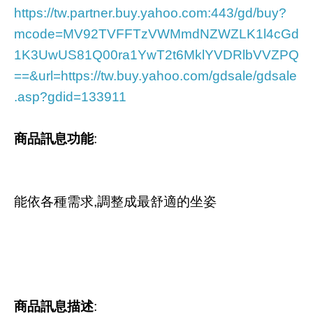
https://tw.partner.buy.yahoo.com:443/gd/buy?
mcode=MV92TVFFTzVWMmdNZWZLK1l4cGd
1K3UwUS81Q00ra1YwT2t6MklYVDRlbVVZPQ
==&url=https://tw.buy.yahoo.com/gdsale/gdsale
.asp?gdid=133911
商品訊息功能
:
能依各種需求,調整成最舒適的坐姿
商品訊息描述
: