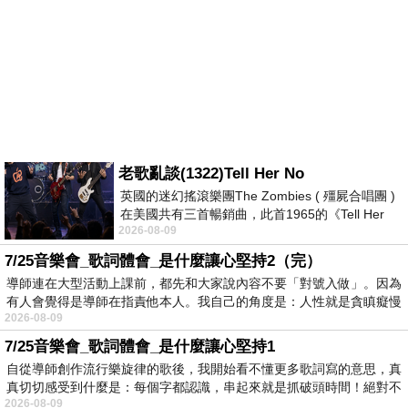
老歌亂談(1322)Tell Her No
英國的迷幻搖滾樂團The Zombies ( 殭屍合唱團 )
在美國共有三首暢銷曲，此首1965的《Tell Her
2026-08-09
No》即為其中之一，在告示牌百大單曲
7/25音樂會_歌詞體會_是什麼讓心堅持2（完）
導師連在大型活動上課前，都先和大家說內容不要「對號入做」。因為
有人會覺得是導師在指責他本人。我自己的角度是：人性就是貪瞋癡慢
2026-08-09
7/25音樂會_歌詞體會_是什麼讓心堅持1
自從導師創作流行樂旋律的歌後，我開始看不懂更多歌詞寫的意思，真
真切切感受到什麼是：每個字都認識，串起來就是抓破頭時間！絕對不
2026-08-09