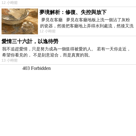
12 小時前
夢境解析：修復、失控與放下
夢見在客廳 夢見在客廳地板上洗一個沾了灰粉
的瓷器，然後把客廳地上弄得水到處流，然後又洗
12 小時前
一頂棒球潮帽，後來發現帽
愛情三十六計，以逸待勞
我不追趕愛情，只是努力成為一個值得被愛的人。 若有一天你走近，
希望你看見的， 不是刻意迎合，而是真實的我。
13 小時前