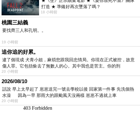
★《墜》正宗續集電影 ★《愛你致死不渝》團隊
打造 ★ 準備好再次墜落了嗎？
18 小時前
桃園三結義
要找齊三人和孔明。。
19 小時前
追你追的好累。
逮了個現成 犬青小姐，麻煩您跟我回忠情局。你現在正式被控，故意
傷人罪。它包括偷去了無數人的心。其中我也是苦主。你的刑
20 小時前
2026/08/10
話說 早上太早起了 崽崽送完一號去學校以後 回家第一件事 先洗個熱
水澡 因為一早 那雨大的跟颱風天沒兩樣 崽崽不過就上車
20 小時前