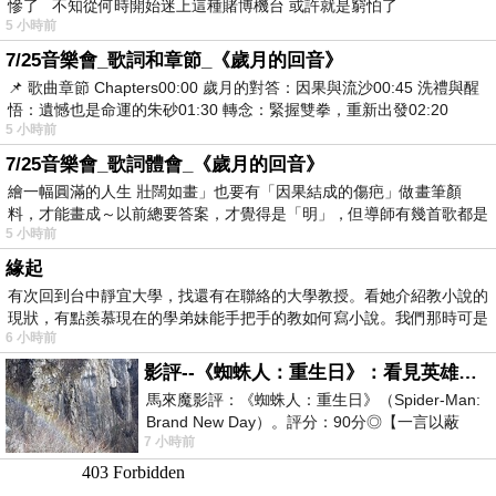
慘了 不知從何時開始迷上這種賭博機台 或許就是窮怕了
5 小時前
7/25音樂會_歌詞和章節_《歲月的回音》
📌 歌曲章節 Chapters00:00​ 歲月的對答：因果與流沙00:45​ 洗禮與醒
悟：遺憾也是命運的朱砂01:30​ 轉念：緊握雙拳，重新出發02:20
5 小時前
7/25音樂會_歌詞體會_《歲月的回音》
繪一幅圓滿的人生 壯闊如畫」也要有「因果結成的傷疤」做畫筆顏
料，才能畫成～以前總要答案，才覺得是「明」，但導師有幾首歌都是
5 小時前
在教
緣起
有次回到台中靜宜大學，找還有在聯絡的大學教授。看她介紹教小說的
現狀，有點羨慕現在的學弟妹能手把手的教如何寫小說。我們那時可是
6 小時前
影評--《蜘蛛人：重生日》：看見英雄的孤獨與重生
馬來魔影評：《蜘蛛人：重生日》（Spider-Man:
Brand New Day）。評分：90分◎【一言以蔽
7 小時前
之】：一個失去一切的英雄，學會放下孤獨、