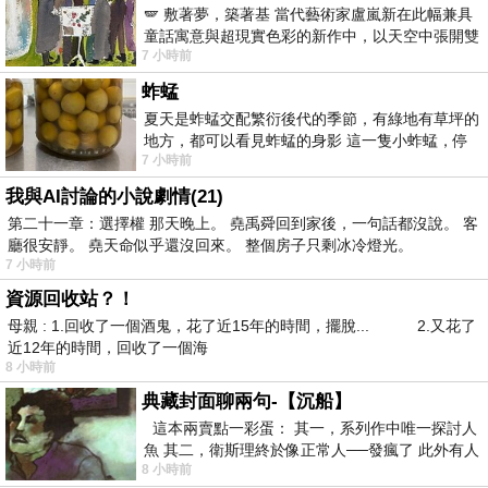
🪽 敷著夢，築著基 當代藝術家盧嵐新在此幅兼具
童話寓意與超現實色彩的新作中，以天空中張開雙
7 小時前
翼的神聖形象與地面上聚集的人群對話，
蚱蜢
夏天是蚱蜢交配繁衍後代的季節，有綠地有草坪的
地方，都可以看見蚱蜢的身影 這一隻小蚱蜢，停
7 小時前
在車頂上，怎麼樣小心驅趕，都無動
我與AI討論的小說劇情(21)
第二十一章：選擇權 那天晚上。 堯禹舜回到家後，一句話都沒說。 客
廳很安靜。 堯天命似乎還沒回來。 整個房子只剩冰冷燈光。
7 小時前
資源回收站？！
母親 : 1.回收了一個酒鬼，花了近15年的時間，擺脫... 2.又花了
近12年的時間，回收了一個海
8 小時前
典藏封面聊兩句-【沉船】
這本兩賣點一彩蛋： 其一，系列作中唯一探討人
魚 其二，衛斯理終於像正常人──發瘋了 此外有人
8 小時前
在南極打死北極熊（@《地心