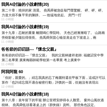
我與AI討論的小說劇情(20)
第二十章：燒掉的家 清晨。 堯禹舜被急促敲門聲驚醒。 砰、砰、砰。
力道大得不像平常的陳靜。 — 他猛地坐起。 房門一打
11 小時前
我與AI討論的小說劇情(19)
第十九章：忍耐的重量 離開鳴仁學院時。 天色已經漸漸暗了。 山路兩
旁樹影被夕陽拉得很長。 堯禹舜與苗心喻並肩走在下坡道上，兩
11 小時前
爸爸節的叨叨語---『懷念父親』
爸爸節的叨叨語---『懷念父親』 我的父親林建祥老師: 福建詔安中學
第二名畢業 廣東梅縣師範學校第一名畢業 考上廣東中
11 小時前
阿我阿龍 60
「你好，親愛的。」緋忘我真的忘了梅麗特還在甲板下面，這或許可以
算作「也許緋忘我不適合秘密行動」評價的一面，但她沒有表現出
12 小時前
我與AI討論的小說劇情(18)
第十八章：袁年留下的牢籠 辦公室裡安靜得令人難受。 窗外山風吹過
樹林。 堯禹舜低頭看著桌上的《群俠錄》資料。 那些角色設定。