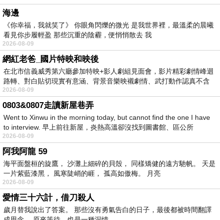
海邊
《你幸福，我就笑了》 你眼角閃爍的微光 是我世界裡，最溫柔的晨曦
看見你步履輕盈 那些沉重的陰霾，便悄悄散去 我
2026-08-09
網紅老爸_國片特映和映後
在北市信義威秀第六廳參加特映+影人劇組見面會，影片精彩劇情峰迴
路轉、對白貼切現實有意涵、背景音樂映襯劇情、武打動作認真不含
2026-08-09
糊、
0803&0807走讀新屋巷弄
Went to Xinwu in the morning today, but cannot find the one I have
to interview. 早上前往新屋，炎熱高溫卻沒找到圖書館、區公所
2026-08-09
阿我阿龍 59
海平面盤桓的旋鷹， 沙灘上細碎的貝殼， 同樣矯健的遠方馳帆。 天是
一片紫藍漆黑， 風寒陡峭的崕， 孤高如傲梅。 月亮
2026-08-09
愛情三十六計，借刀殺人
歲月替我說出了答案。 那些沒有勇氣告白的日子，最後都被時間翻譯
成思念。 原來等待，也是一種深情。