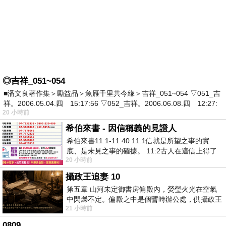
◎吉祥_051~054
■潘文良著作集＞勵益品＞魚雁千里共今緣＞吉祥_051~054 ▽051_吉
祥。2006.05.04.四 15:17:56 ▽052_吉祥。2006.06.08.四 12:27:
20 小時前
希伯來書 - 因信稱義的見證人
希伯來書11:1-11:40 11:1信就是所望之事的實
底、是未見之事的確據。 11:2古人在這信上得了
20 小時前
美好的證據。 11:3我們因着信、就知道
攝政王追妻 10
第五章 山河未定御書房偏殿內，熒瑩火光在空氣
中閃爍不定。偏殿之中是個暫時辦公處，供攝政王
21 小時前
於皇宮內廷裡處理公務已然很多年。房內
0809