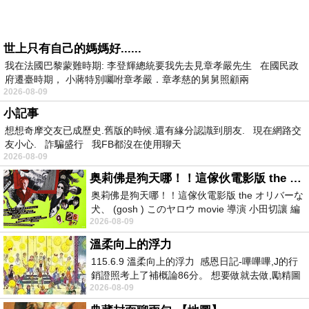
世上只有自己的媽媽好......
我在法國巴黎蒙難時期: 李登輝總統要我先去見章孝嚴先生 在國民政
府遷臺時期， 小蔣特別囑咐章孝嚴．章孝慈的舅舅照顧兩
2026-08-09
小記事
想想奇摩交友已成歷史.舊版的時候.還有緣分認識到朋友. 現在網路交
友小心. 詐騙盛行 我FB都沒在使用聊天
2026-08-09
奥莉佛是狗天哪！！這傢伙電影版 the オリバーな犬、 (gosh ) このヤロウ movie
奥莉佛是狗天哪！！這傢伙電影版 the オリバーな
犬、 (gosh ) このヤロウ movie 導演 小田切讓 編
2026-08-09
劇: 小田切讓 主演: 小田切讓
溫柔向上的浮力
115.6.9 溫柔向上的浮力 感恩日記-嗶嗶嗶,J的行
銷證照考上了補概論86分。 想要做就去做,勵精圖
2026-08-09
治大成功,也是表法,堅持和努力