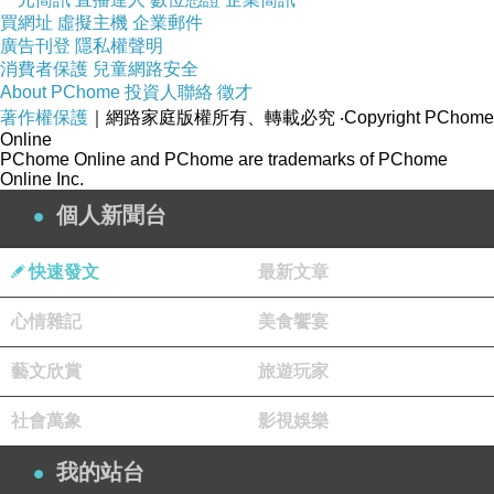
買網址
虛擬主機
企業郵件
廣告刊登
隱私權聲明
消費者保護
兒童網路安全
About PChome
投資人聯絡
徵才
著作權保護
｜網路家庭版權所有、轉載必究
‧Copyright PChome
Online
PChome Online and PChome are trademarks of PChome
Online Inc.
個人新聞台
快速發文
最新文章
心情雜記
美食饗宴
藝文欣賞
旅遊玩家
社會萬象
影視娛樂
我的站台