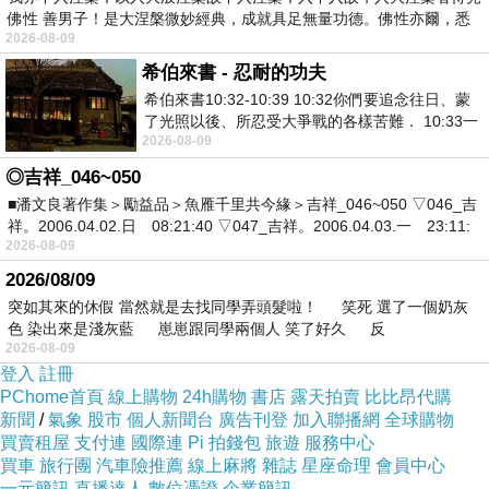
佛性 善男子！是大涅槃微妙經典，成就具足無量功德。佛性亦爾，悉
2026-08-09
希伯來書 - 忍耐的功夫
希伯來書10:32-10:39 10:32你們要追念往日、蒙
了光照以後、所忍受大爭戰的各樣苦難． 10:33一
2026-08-09
面被毀謗、遭患難、成了戲景、叫眾人
◎吉祥_046~050
■潘文良著作集＞勵益品＞魚雁千里共今緣＞吉祥_046~050 ▽046_吉
祥。2006.04.02.日 08:21:40 ▽047_吉祥。2006.04.03.一 23:11:
2026-08-09
2026/08/09
突如其來的休假 當然就是去找同學弄頭髮啦！ 笑死 選了一個奶灰
色 染出來是淺灰藍 崽崽跟同學兩個人 笑了好久 反
2026-08-09
登入
註冊
PChome首頁
線上購物
24h購物
書店
露天拍賣
比比昂代購
新聞
/
氣象
股市
個人新聞台
廣告刊登
加入聯播網
全球購物
買賣租屋
支付連
國際連
Pi 拍錢包
旅遊
服務中心
買車
旅行團
汽車險推薦
線上麻將
雜誌
星座命理
會員中心
一元簡訊
直播達人
數位憑證
企業簡訊