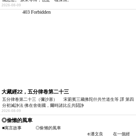
2026-08-09
大藏經22，五分律卷第二十三
五分律卷第二十三（彌沙塞） 宋罽賓三藏佛陀什共竺道生等 譯 第四
分初滅諍法 佛在舍衛國，爾時諸比丘共鬪諍
2026-08-09
◎偷懶的風車
■寓言故事 ◎偷懶的風車
⊕潘文良 在一個經