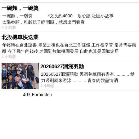
新」
一碗麵，一碗羮
一碗麵，一碗羮 *文長約4000 耐心讀 社區小故事
太陽眷顧，稚齡孩子睜開眼，就想出門看看
4 小時前
北投機車快送業
年輕時在台北讀書 畢業之後也在台北工作賺錢 工作很辛苦 常常需要應
酬 存了幾年的錢後 才回到故鄉桃園發展 自此也算是回鄉定居
4 小時前
20260627洄瀾羽動
20260627洄瀾羽動 民宿包棟應有盡有............ 體
力過剩就來游泳............ 青春肉體盡情消
4 小時前
磨............ 晚餐不必