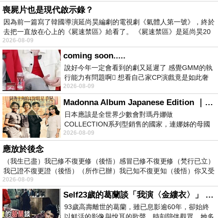
喪屍片也是現代啟示錄？
因為前一篇寫了韓國導演延尚昊編劇的電視劇《氣體人第一號》，終於
去把一直放在心上的《屍速禁區》給看了。 《屍速禁區》是延尚昊20
2026-08-09
coming soon.....
說好今年一定會看到的劇又延遲了 感覺GMM的執
行能力有問題啊🫩 想看自己家CP演戲竟是如此奢
2026-08-09
侈的事 GMM你說看看啊😑 先把劇放
Madonna Album Japanese Edition ｜瑪丹娜專輯們2026年日本版重發系列
日本應該是全世界少數會對瑪丹娜做
COLLECTION系列型銷售的國家，連娜姊的母國
2026-08-09
美國都沒對她這樣過，這全拜在他們到現在唱片
應放於後念
（我生已盡）我已修不復更修（後悟）感冒已修不復更修（梵行已立）
我已證不復更證（後悟）（所作已辦）我已知不復更知（後悟）你又受
2026-08-09
Self23歲的葛蘭談「我演〈金縷衣〉」 #戀上老電影 #粟子 #葛蘭
93歲高壽離世的葛蘭，雖已息影逾60年，卻始終
以鮮活的影像與悅耳的歌聲，時刻陪伴觀眾。她多