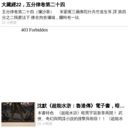
大藏經22，五分律卷第二十四
五分律卷第二十四（彌沙塞） 宋罽賓三藏佛陀什共竺道生等 譯 第四
分之二羯磨法下 佛在拘舍彌城，爾時有一比
10 小時前
沈默《超能水滸：魯達傳》電子書，暗黑宇宙新章，一一五年八月璀璨上架！
本書特色 《超能水滸》暗黑宇宙新章再開！ 武
俠、奇幻與間諜小說的撞擊與相容！！ 《超能水
10 小時前
滸》系列第四部變幻登場