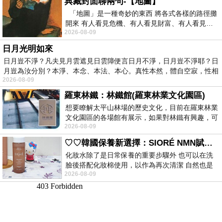
典藏封面聊兩句-【地圖】
「地圖」是一種奇妙的東西 將各式各樣的路徑攤
開來 有人看見危機、有人看見財富、有人看見…
2026-08-09
從中可以發掘出不同的
日月光明如來
日月豈不淨？凡夫見月雲遮見日雲障便言日月不淨，日月豈不淨耶？日
月豈為汝分別？本淨、本念、本法、本心。真性本然，體自空寂，性相
2026-08-09
羅東林鐵：林鐵館(羅東林業文化園區)
想要瞭解太平山林場的歷史文化，目前在羅東林業
文化園區的各場館有展示，如果對林鐵有興趣，可
2026-08-09
以到林鐵館。 這裡展示從山下
♡♡韓國保養新選擇：SIORÉ NMN賦活泡泡化妝水♡♡
化妝水除了是日常保養的重要步驟外 也可以在洗
臉後搭配化妝棉使用，以作為再次清潔 自然也是
2026-08-09
我的保養必備品項 不過，我對於化妝