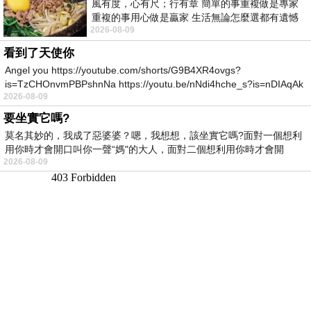
風有度，心有尺；行有章 簡單的事重複做是專家
重複的事用心做是贏家 生活無論怎麼選都有遺憾
2026-08-09
所以開心就好 生活不會辜負認真
看到了天使你
Angel you https://youtube.com/shorts/G9B4XR4ovgs?
is=TzCHOnvmPBPshnNa https://youtu.be/nNdi4hche_s?is=nDIAqAk
2026-08-09
要坐實它嗎?
莫名其妙的，我成了惡婆婆？嗯，我想想，該坐實它嗎?面對一個想利
用你時才會開口叫你一聲“媽"的大人，面對二個想利用你時才會開
2026-08-09