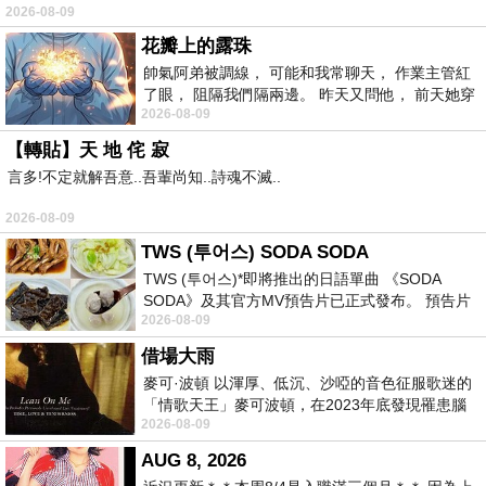
2026-08-09
常颳風的山丘上—&m
花瓣上的露珠
帥氣阿弟被調線， 可能和我常聊天， 作業主管紅
了眼， 阻隔我們隔兩邊。 昨天又問他， 前天她穿
2026-08-09
什麼顏色衣服， 不經
【轉貼】天 地 侘 寂
言多!不定就解吾意..吾輩尚知..詩魂不滅..
2026-08-09
TWS (투어스) SODA SODA
TWS (투어스)*即將推出的日語單曲 《SODA
SODA》及其官方MV預告片已正式發布。 預告片
2026-08-09
一經發布， 就引發了粉絲們對這次夏季回
借場大雨
麥可·波頓 以渾厚、低沉、沙啞的音色征服歌迷的
「情歌天王」麥可波頓，在2023年底發現罹患腦
2026-08-09
瘤「祈禱早日康復，一切都好」。
AUG 8, 2026