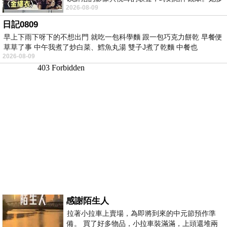
2026-08-09
才多藝、陽光開朗的形象，不僅保留在電影
日記0809
早上下雨下呀下的不想出門 就吃一包科學麵 跟一包巧克力餅乾 早餐便
草草了事 中午我煮了炒白菜、鱈魚丸湯 雙子J煮了乾麵 中餐也
2026-08-09
感謝陌生人
拉著小拉車上賣場，為即將到來的中元節預作準
備。 買了好多物品，小拉車裝滿滿，上頭還堆兩