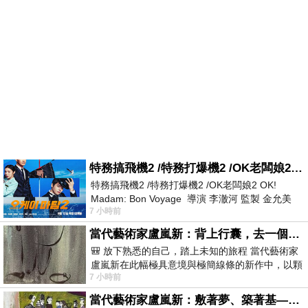
特務搞飛機2 /特務打爆機2 /OK老闆娘2 OK! Madam: Bon Voyage
特務搞飛機2 /特務打爆機2 /OK老闆娘2 OK!
Madam: Bon Voyage 導演 李澈河 監製 金允美
7 小時前
劇本 申鉉成 主演 嚴正化 朴誠雄
當代藝術家盧嵐新：背上行囊，去一個沒有人認識你的地方——看風景，也遇見渴望出發的自己
🎒 放下熟悉的自己，踏上未知的旅程 當代藝術家
盧嵐新在此幅極具意境與極簡線條的新作中，以顆
7 小時前
粒感豐富的灰綠粗糙背景，搭配凝練且具
當代藝術家盧嵐新：敷著夢、築著基——讓筆觸成為存在過的證據，將相遇的溫度熔鑄成新的模樣