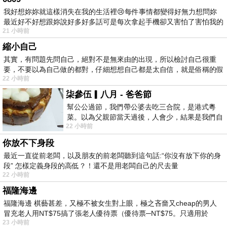
我好想妳妳就這樣消失在我的生活裡😢每件事情都變得好無力想問妳
最近好不好想跟妳說好多好多話可是每次拿起手機卻又害怕了害怕我的
21 小時前
出現
縮小自己
其實，有問題先問自己，絕對不是無來由的出現，所以檢討自己很重
要，不要以為自己做的都對，仔細想想自己都是太自信，就是俗稱的假
22 小時前
柒參伍▎八月 - 爸爸節
幫公公過節，我們帶公婆去吃三合院，是港式粵
菜。以為父親節當天過後，人會少，結果是我們自
22 小時前
己想多了。人陸續地進，滿滿都是人，個人
你放不下身段
最近一直從前老闆，以及朋友的前老闆聽到這句話:“你沒有放下你的身
段” 怎樣定義身段的高低？！還不是用老闆自己的尺去量
22 小時前
福隆海邊
福隆海邊 棋藝甚差，又極不被女生對上眼，極之吝嗇又cheap的男人
冒充老人用NT$75搞了張老人優待票（優待票─NT$75。只適用於
23 小時前