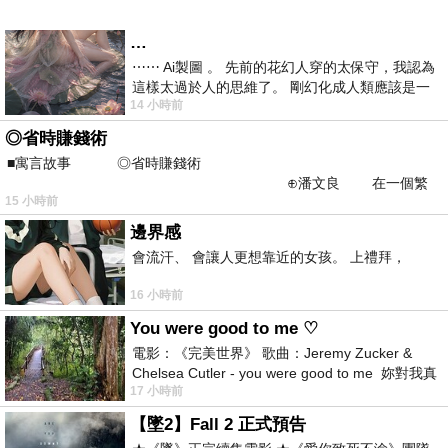
…
⋯⋯ Ai製圖 。 先前的花幻人穿的太保守，我認為
這樣太過於人的思維了。 剛幻化成人類應該是一
14 小時前
絲不掛吧？ 當然這樣是創不出
◎省時賺錢術
■寓言故事 ◎省時賺錢術
⊕潘文良 在一個繁
15 小時前
華的商業街上，有兩家傳統
邊界感
會流汗、 會讓人更想靠近的女孩。 上禮拜，
16 小時前
You were good to me ♡
電影：《完美世界》 歌曲：Jeremy Zucker &
Chelsea Cutler - you were good to me 妳對我真
17 小時前
好 因
【墜2】Fall 2 正式預告