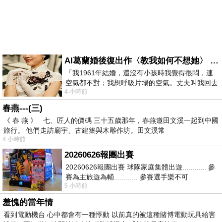
AI葛蘭婚後復出作〈教我如何不想她〉 #戀上老電影 #葛蘭 #粟子
「我1961年結婚，還沒有小孩時我覺得很悶，連
空氣都不對；我想呼吸片場的空氣。丈夫叫我回去
4 小時前
試試看……拍了〈教我如何不想她〉（1963
春燕---(三)
《 春 燕 》 七、匠人的價碼 三十五歲那年，春燕邀田文溪一起到中國
旅行。 他們走訪廟宇、古建築與木雕作坊。田文溪常
4 小時前
20260626報團出賽
20260626報團出賽 球隊家庭集體出遊............ 參
賽為主旅遊為輔............ 參賽選手樂不可
5 小時前
支............ 賽前旅遊
羞愧的當年情
看到電動機台 心中都會有一種悸動 以前真的被這種賭博電動玩具給害