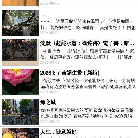
2026-08-09
紙箱。 雖辛苦了點，這點程度我一個人搬
….
⋯⋯ 。 這兩天假期雖然有風雨，但心境是如圖一
樣。 能好好休息、吃喝睡覺.... 真是太好了！ 回想
2026-08-09
起來，以前根本就很難有這
沈默《超能水滸：魯達傳》電子書，暗黑宇宙新章，一一五年八月璀璨上架！
本書特色 《超能水滸》暗黑宇宙新章再開！ 武
俠、奇幻與間諜小說的撞擊與相容！！ 《超能水
2026-08-09
滸》系列第四部
2026 8 7 荷韻生香 ( 新詩)
荷韻生香 立秋過後一個清晨我健走來到一方荷塘
滿塘荷花湧動著芳馨蒼天碧野下靜靜凝望密葉搖曳
2026-08-09
幽泉中復有蛙鳴嘓嘓水波裡搖曳
鯨之城
你抱擁著地球最巨大的寂寞 最深沉的探索 最孤獨
也最自由 海底是 青鳥不到的地方 但是 你追尋的
2026-08-09
幸福 可以比珍珠更
人生，隨意就好