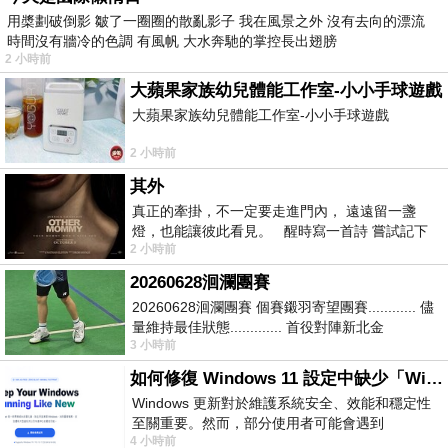
用槳劃破倒影 皺了一圈圈的散亂影子 我在風景之外 沒有去向的漂流
時間沒有牆冷的色調 有風帆 大水奔馳的掌控長出翅膀
2 小時前
大蘋果家族幼兒體能工作室-小小手球遊戲
大蘋果家族幼兒體能工作室-小小手球遊戲
2 小時前
其外
真正的牽掛，不一定要走進門內， 遠遠留一盞
燈，也能讓彼此看見。 醒時寫一首詩 嘗試記下
2 小時前
寂寞 卻只能記下它的附屬物 原
20260628洄瀾團賽
20260628洄瀾團賽 個賽鎩羽寄望團賽............ 儘
量維持最佳狀態............. 首役對陣新北金
3 小時前
龍............. 跨境群
如何修復 Windows 11 設定中缺少「Windows 更新」？
Windows 更新對於維護系統安全、效能和穩定性
至關重要。然而，部分使用者可能會遇到
4 小時前
Windows 11 設定應用程式中缺少「Windows 更