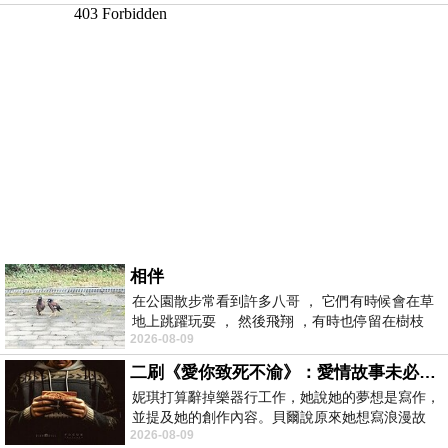
相伴
在公園散步常看到許多八哥 ， 它們有時候會在草
地上跳躍玩耍 ， 然後飛翔 ，有時也停留在樹枝
2026-08-09
上，它們身軀是咖啡色的，鳥喙是黃色
二刷《愛你致死不渝》：愛情故事未必是浪漫故事
妮琪打算辭掉樂器行工作，她說她的夢想是寫作，
並提及她的創作內容。貝爾說原來她想寫浪漫故
2026-08-09
事，妮琪回應：「不是浪漫故事，是愛情