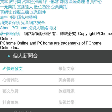
買車
旅行團
汽車險推薦
線上麻將
雜誌
星座命理
會員中心
一元簡訊
直播達人
數位憑證
企業簡訊
感氛圍，讓
買網址
虛擬主機
企業郵件
襯衫也能穿
廣告刊登
隱私權聲明
出活潑的感
消費者保護
兒童網路安全
About PChome
投資人聯絡
徵才
覺~
著作權保護
｜網路家庭版權所有、轉載必究
‧Copyright PChome
Online
PChome Online and PChome are trademarks of PChome
反折袖的剪
Online Inc.
裁，展現率
個人新聞台
性大方的姿
態~
快速發文
最新文章
心情雜記
美食饗宴
Colorful的單
品一件穿在
藝文欣賞
旅遊玩家
身上就很搶
社會萬象
影視娛樂
眼，當作罩