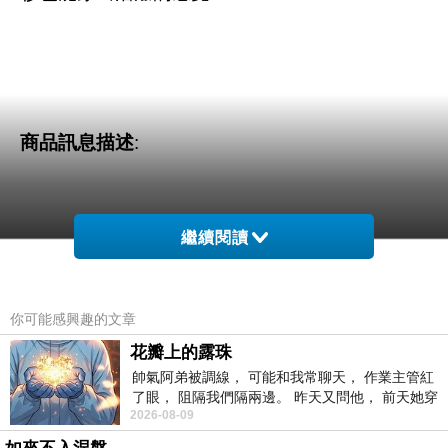
商品訊息描述
:
繼續閱讀
OB嚴選-多色系雙口袋連帽襯衫
你可能感興趣的文章
花瓣上的露珠
帥氣阿弟被調線， 可能和我常聊天， 作業主管紅
了眼， 阻隔我們隔兩邊。 昨天又問他， 前天她穿
2026-08-09
什麼顏色衣服， 不經