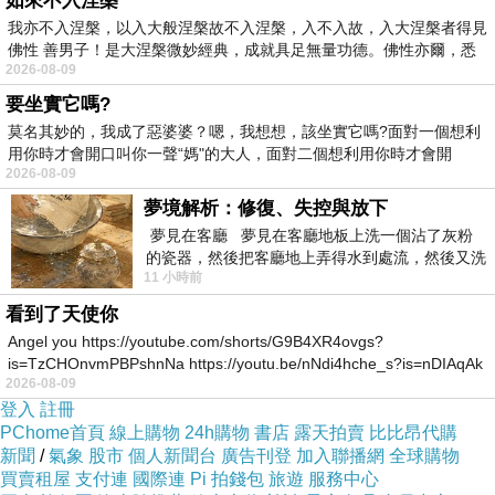
如來不入涅槃
我亦不入涅槃，以入大般涅槃故不入涅槃，入不入故，入大涅槃者得見
佛性 善男子！是大涅槃微妙經典，成就具足無量功德。佛性亦爾，悉
2026-08-09
要坐實它嗎?
打造出青春
莫名其妙的，我成了惡婆婆？嗯，我想想，該坐實它嗎?面對一個想利
用你時才會開口叫你一聲“媽"的大人，面對二個想利用你時才會開
無敵的活力
2026-08-09
感，
夢境解析：修復、失控與放下
夢見在客廳 夢見在客廳地板上洗一個沾了灰粉
的瓷器，然後把客廳地上弄得水到處流，然後又洗
就先從亮眼
11 小時前
一頂棒球潮帽，後來發現帽
多色系的單
看到了天使你
品搶先開始
Angel you https://youtube.com/shorts/G9B4XR4ovgs?
下手吧!!
is=TzCHOnvmPBPshnNa https://youtu.be/nNdi4hche_s?is=nDIAqAk
2026-08-09
登入
註冊
連帽的造型
PChome首頁
線上購物
24h購物
書店
露天拍賣
比比昂代購
新聞
/
氣象
股市
個人新聞台
廣告刊登
加入聯播網
全球購物
剪裁，帶動
買賣租屋
支付連
國際連
Pi 拍錢包
旅遊
服務中心
整體的休閒