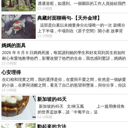
遇通道呢，如遇到。一個園區的工作人員撿給我們
13 小時前
細賞。
典藏封面聊兩句-【天外金球】
這部是白素以未婚妻身分出場唯一的一次 架構分
上下半場，中場則在《原子空間》開小差 故事背
13 小時前
景影射西藏境外流亡 地下組織
媽媽的面具
2026 年 8 月 6 日媽媽死後，每當讀到她的學生和好友寫到其生前如何
耐心有愛地教導他們，影響改變了他們的生命，我也感到驚訝，媽媽的
13 小時前
心安理得
在幻相和現實之間，我的選擇是你，在愛與不愛之間，依然是一個缺愛
的小孩，在夢與清醒之間，看見了自己的慾望和墮落，與你分享，你説
13 小時前
新加坡的45天
新加坡的45天 文/林玉鳳 上一篇用佛得角
的世界盃故事，談「中葡平台」這
14 小時前
動起來的方法