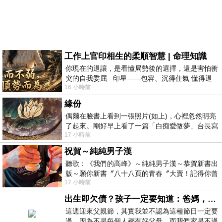
工作上官印相生的柔順智慧 | 命理知識
你現在的退讓，是看懂局勢後的選擇，還是害怕衝
突的自我委屈 印星——包容、沉得住氣 懂得退
16 小時前
一步觀察，不會
緣份
偶爾在臉書上看到一張照片(如上)，心裡忽然明亮
了起來。剛好早上看了一篇「白痴愛做夢」台長寫
17 小時前
的貼文，在回顧年輕時瘋狂愛上
祝賀～純純男子漢
聽歌：《我們的高峰》～純純男子漢～恭賀新書出
版～願你新書〞八十八頁的青春〞大賣！記得你曾
17 小時前
經在我的版留言…「好讚的圖^^感覺大家
出生即欠債？孩子一定要知道：爸媽，其實我不欠你們
這週迎來父親節，其實我並不認為這種節日一定要
過，因為不是每個人都有好父母。而我們家是不過