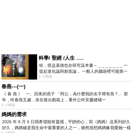
科學/ 聖經 /人生 .....
哈，怪盜基德也在研究這本書～ _ _ _ _ _ _ _ 一
提起進化論與創造論， 一般人的腦袋裡可能第一
9 小時前
時間就有「 進化論很科
春燕---(一)
《 春 燕 》 一、回來的燕子 「阿公，為什麼我的名字裡有燕？」 那
年，何春燕五歲，坐在後台戲箱上，看外公何安慶縫補一
9 小時前
媽媽的需求
2026 年 8 月 6 日我希望能有靈感，平靜的心，寫《媽媽》這系列好久
好久，媽媽確是我生命中最重要的人之一，雖然很想媽媽像我愛她一樣
9 小時前