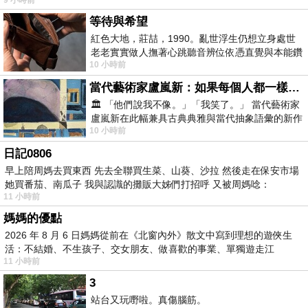
等待與希望
紅色大地，莊喆，1990。亂世浮生仍想立身處世
老老實實做人撫著心跳聽音辨位依憑直覺與本能鑽
10 小時前
向裂隙的亮處探索另一個心聲另一個共鳴的
當代藝術家盧嵐新：如果每個人都一樣，這世界該有多無聊？
🏛️ 「他們說我不像。」「我笑了。」 當代藝術家
盧嵐新在此幅兼具古典典雅與當代抽象語彙的新作
10 小時前
中，以沈靜的藍色空間為背景，描繪了
日記0806
早上陪周媽去買東西 先去全聯買生菜、山葵、沙拉 然後走在保安市場
她買番茄、南瓜子 我與認識的攤販大姊們打招呼 又被周媽唸：
11 小時前
媽媽的優點
2026 年 8 月 6 日媽媽從前在《北窗內外》散文中寫到理想的遊俠生
活：不結婚、不生孩子、交女朋友、做喜歡的事業、單獨遊走江
11 小時前
湖⋯⋯，
3
站台又玩嘢啦。真傷腦筋。