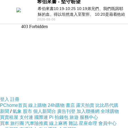
希伯來書 - 堅守盼望
希伯來書10:19-10:25 10:19弟兄們、我們既因耶
穌的血、得以坦然進入至聖所、 10:20是藉着他給
2026-08-06
我們開了一條又新又活的路從幔子經過
登入
註冊
PChome首頁
線上購物
24h購物
書店
露天拍賣
比比昂代購
新聞
/
氣象
股市
個人新聞台
廣告刊登
加入聯播網
全球購物
買賣租屋
支付連
國際連
Pi 拍錢包
旅遊
服務中心
買車
旅行團
汽車險推薦
線上麻將
雜誌
星座命理
會員中心