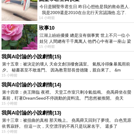
今日是關聖帝君生日.昨日心想他是我的救命恩人.
我是2009還是2010在台北行天宮認識他.忘了.
14 小時前
一個奇摩交友的網友學
玫事10
江湖上紛紛擾擾 總是沒有個事實 世上不只一位小
娃兒 人間總有千千萬萬人 他們心中有著一座山 梁
15 小時前
山佛山泰華衡恆嵩 一山之高
我與AI討論的小說劇情(15)
第十五章：被決定的壞人 天命文創頂樓會議室。 氣氛冷得像暴風雨前
夕。 秘書甚至不敢進門。 因為教育部長曾德隆，親自來了。 &m
15 小時前
我與AI討論的小說劇情(14)
第十四章：炎王降臨 夜裡。 天堂工作室只剩冷氣低鳴。 堯禹舜坐在螢
幕前，盯著DreamSeed不停跳動的資料流。 門忽然被推開。 堯天
15 小時前
我與AI討論的小說劇情(13)
第十三章：被扭曲的真相 那天晚上。 堯禹舜又回到了夢境。 白色荒原
依舊寂靜。 但這一次，天空漂浮的不再只是玩家名字。 還多了
15 小時前