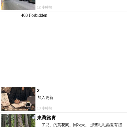
12 小時前
2
加入更新......
13 小時前
東灣踏青
「了兒」的賞花閣。回秋天。 那些毛毛蟲還有禮