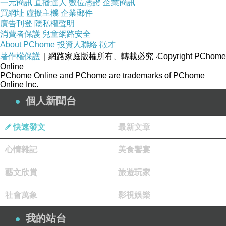
一元簡訊
直播達人
數位憑證
企業簡訊
買網址
虛擬主機
企業郵件
廣告刊登
隱私權聲明
消費者保護
兒童網路安全
About PChome
投資人聯絡
徵才
著作權保護
｜網路家庭版權所有、轉載必究
‧Copyright PChome
Online
PChome Online and PChome are trademarks of PChome
Online Inc.
個人新聞台
快速發文
最新文章
心情雜記
美食饗宴
藝文欣賞
旅遊玩家
社會萬象
影視娛樂
我的站台