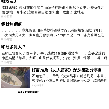
藍玫友3
玫師妹玫師妹 妳在忙什麼？ 滿院子裡瞎跑 小蟑螂不礙事 培養好生之
德 放牠一條小命 讓牠回歸自然 別殺生，放生 別讓牠進
6 小時前
錫杖無價值
。。。。。。我無價值 須親手執持錫杖才得以滅除煩惱 錫杖你修的，
己力因力是正力，佛像也是你修的，己力因力是正力，佛光普照也是
6 小時前
印旺多貴人？
在網上隨便玩了個 ai 算八字，感覺好像說的還蠻準……。主要是說我
命盤結構「印星」太旺，印星代表長輩、知識、資源、保護……等，所
7 小時前
好書推薦《女大當家》深深感謝分享自己想法震撼讀者的作家，讓我看到不同樣貌的家庭！
不知怎的，一看到《女大當家》就想到另一本書，
深深感謝分享自己想法震撼讀者的作家，讓我看到
7 小時前
不同樣貌的家庭！ 《女大