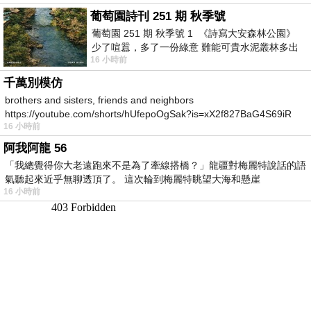
葡萄園詩刊 251 期 秋季號
葡萄園 251 期 秋季號 1 《詩寫大安森林公園》
少了喧囂，多了一份綠意 難能可貴水泥叢林多出
16 小時前
一
千萬別模仿
brothers and sisters, friends and neighbors
https://youtube.com/shorts/hUfepoOgSak?is=xX2f827BaG4S69iR
16 小時前
https
阿我阿龍 56
「我總覺得你大老遠跑來不是為了牽線搭橋？」龍疆對梅麗特說話的語
氣聽起來近乎無聊透頂了。 這次輪到梅麗特眺望大海和懸崖
16 小時前