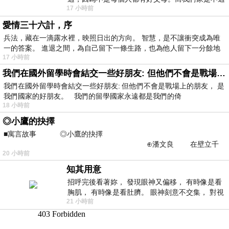
17 小時前
節的，平時也沒什麼儀式感，生活趨近冷
愛情三十六計，序
兵法，藏在一滴露水裡，映照日出的方向。 智慧，是不讓衝突成為唯
一的答案。 進退之間，為自己留下一條生路，也為他人留下一分餘地
17 小時前
我們在國外留學時會結交一些好朋友: 但他們不會是戰場上的朋友
我們在國外留學時會結交一些好朋友: 但他們不會是戰場上的朋友， 是
我們國家的好朋友。 我們的留學國家永遠都是我們的倚
18 小時前
◎小鷹的抉擇
■寓言故事 ◎小鷹的抉擇
⊕潘文良 在壁立千
20 小時前
仞的懸崖上，有一座遮天蔽
知其用意
招呼完後看著妳， 發現眼神又偏移， 有時像是看
胸肌， 有時像是看肚臍。 眼神刻意不交集， 對視
21 小時前
視線不對齊， 讓我很難不