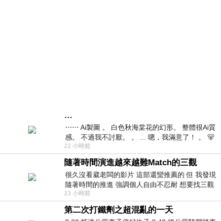
…
⋯⋯ Ai製圖 。 白色秋海棠花的幻形。 整體很Ai質
感。 不過我不討厭。 。 ... 嗯，我滿意了！ 。 🐻
22 小時前
昨中
隨著時間演進越來越難Match的三觀
很久沒看葳老闆的影片 這部還蠻推薦的 但 我發現
隨著時間的推進 強調個人自由不忍耐 想要找三觀
23 小時前
接近的不要說對象 連朋友都超
第二次打鐵劑之超混亂的一天