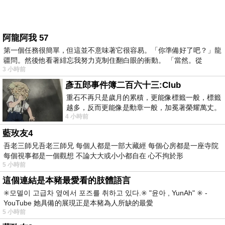
阿龍阿我 57
第一個任務很簡單，但這並不意味著它很容易。「你準備好了吧？」龍
疆問。然後他看著緋忘我努力克制住翻白眼的衝動。 「當然。從
3 小時前
彥五郎事件簿二百六十三:Club
重石不再只是歲月的累積，更能像標籤一般，標籤
越多，反而更能像是勳章一般，加冕著榮耀萬丈。
4 小時前
習慣一如縱容，成了再難輕輕放下的罪證
藍玫友4
吾老三師兄吾老三師兄 每個人都是一部大藏經 每個心房都是一座寺院
每個視事都是一個觀想 不論大大或小小都自在 心不拘於形
5 小時前
這個連結是本豬最愛看的肢體語言
✳️모델이 고급차 옆에서 포즈를 취하고 있다.✳️ "윤아 , YunAh" ✳️ -
YouTube 她具備的展現正是本豬為人所缺的最愛
5 小時前