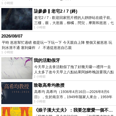
1 小時前
柒參參▎老宅2 / 7 (終)
老宅2 / 7 - 歡迎回家照片裡的人靜靜站在鏡子前。
三樓，廄，大崽蕥，柳橘，閆兒，摩斯和崽崽，七
1 小時前
個人整整齊齊地站在鏡框之外，如同
2026/08/07
平時 崽崽幫忙過磅 都是玩一下玩一下 今天親自上陣 整個又被崽崽 玩
到水泄不通 塞到爆炸 / 不過從崽崽自己親
1 小時前
我的活動假牙
今天早上去拿活動假了拖了好幾天囉~~禮拜一去
人太多了改今天早上八點結果阿姊昨晚說要我八點
2 小時前
去西螺農會~回到莿桐都8點半多了
致敬高希均教授
高希均 高希均（1936年4月16日—2026年8月6
日），生於南京市，1949年隨家人來台，1959年
3 小時前
赴美深造並取得經濟發展博士學位。曾任
《娘子漢大丈夫》：我要怎麼愛一個不存在的人？