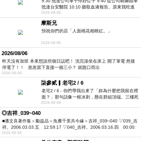
9:30 抵達公司車子停好位子 9:40 從公司騎腳踏車
抵達台安醫院 10:10 聽取血液報告。原來我吃進
2026-08-06
去的 B12 彌可保並非沒有吸收而是超
摩斯兄
預祝你們的店「人面桃花相映紅。」
2026-08-06
2026/08/06
昨天沒有加班 本來想說些個日誌吧！ 洗完澡坐在床上 開了筆電 然後
停電了！！ 崽崽當下直接一個三小？ 就脫口而出
2026-08-06
柒參貳▎老宅2 / 6
老宅2 / 6 - 你們帶我出來了「妳為什麼把我留在裡
面？」那句話像一根冰刺，懸在群組頂端。三樓死
2026-08-06
死盯著照片裡的人。那個人確實站在
◎吉祥_039~040
■潘文良著作集＞勵益品＞魚雁千里共今緣＞吉祥_039~040 ▽039_吉
祥。2006.03.03.五 12:59:17 ▽040_吉祥。2006.03.16.四 00:00:
2026-08-06