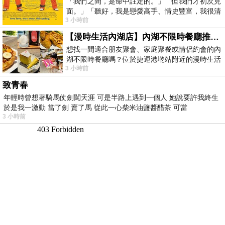
「我們之間，是命中註定的。」「但我們才初次見
面。」「聽好，我是戀愛高手、情史豐富，我很清
3 小時前
楚這種感覺，你我之間的那種感覺，現
【漫時生活內湖店】內湖不限時餐廳推薦｜捷運港墘站美食，聚餐、約會、家庭聚會首選，正餐甜點一次滿足
想找一間適合朋友聚會、家庭聚餐或情侶約會的內
湖不限時餐廳嗎？位於捷運港墘站附近的漫時生活
3 小時前
內湖店，從捷運站步行約4分鐘即可抵
致青春
年輕時曾想著騎馬仗劍闖天涯 可是半路上遇到一個人 她說要許我終生
於是我一激動 當了劍 賣了馬 從此一心柴米油鹽醬醋茶 可當
3 小時前