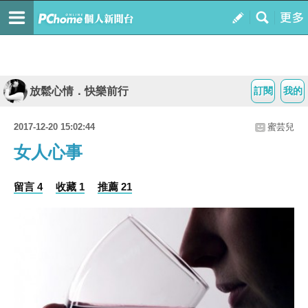
放鬆心情．快樂前行
訂閱
我的
2017-12-20 15:02:44
蜜芸兒
女人心事
留言 4
收藏 1
推薦 21