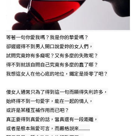
等著一句你愛我嗎
？我是你的摯愛嗎
？
卻遲遲得不到男人開口說愛妳的女人們
，
試問究竟妳有多癡呢
？又有多麼的失敗呢
？
得不到就該自問自己究竟有多麼的蠢了哪
？
我想這女人在他心底的地位
，鐵定
是掛零了吧
？
傻女人通常只為了得到這一句而顯得失利許多
，
始終得不到一句愛字
，
能在一起的情人
，
或許是某種互補作用而已吧
？
真正要得到真愛的話
，當真
還有一段距離
，
或者是根本無愛可言
，而嚴格説來.........