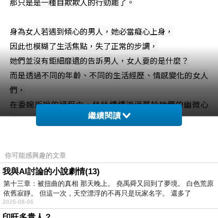
那只是是一種自欺欺人的行勁罷了
。
身為女人若遇到傾心的男人
，
她必當癡心上身
，
因此也模糊了生活焦點
，失了正常的步調
，
她們
並沒有鉅細靡遺的告訴男人，女人要的是什麼？
而是透過不同的年齡、不同的生活經歷、情感變化的女人
們，
在委婉訴說的過程中，絲絲縷縷流淌屬於她們的幽微心
繼續閱讀
事，
是那些男人可能從未曾想過的面向
，
甚至思維女人心，
而女人們曾有過的煩憂，透過女人間的言談、提問、
你可能感興趣的文章
低語、眼淚、笑語......也一一現形。
我與AI討論的小說劇情(13)
第十三章：被扭曲的真相 那天晚上。 堯禹舜又回到了夢境。 白色荒原
女人的愛
，
沒有太深的哲理，卻有著寓涵鏗鏘有力的心
依舊寂靜。 但這一次，天空漂浮的不再只是玩家名字。 還多了
2026-08-06
意，
印旺多貴人？