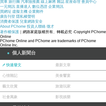
買車
旅行團
汽車險推薦
線上麻將
雜誌
星座命理
會員中心
一元簡訊
直播達人
數位憑證
企業簡訊
買網址
虛擬主機
企業郵件
廣告刊登
隱私權聲明
消費者保護
兒童網路安全
About PChome
投資人聯絡
徵才
著作權保護
｜網路家庭版權所有、轉載必究
‧Copyright PChome
Online
PChome Online and PChome are trademarks of PChome
Online Inc.
個人新聞台
快速發文
最新文章
心情雜記
美食饗宴
藝文欣賞
旅遊玩家
社會萬象
影視娛樂