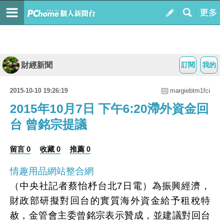
財經新聞
訂閱
我的
2015-10-10 19:26:19
margiebtm1fci
2015年10月7日 下午6:20滯外資金回
台 曾銘宗提議
留言 0
收藏 0
推薦 0
情趣用品網站整合網
（中央社記者蔡怡杼台北7日電）為振興經濟，
財政部研擬對回台的實質海外資金給予租稅特
赦，金管會主委曾銘宗表示贊成，並建議對回台