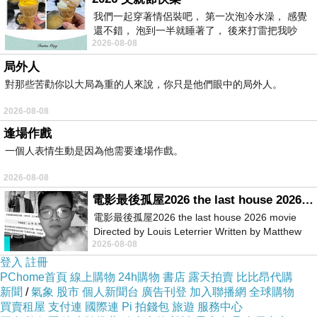
我們一起穿著情侶裝吧， 第一次泡冷水澡， 感覺
還不錯， 泡到一半就睡著了， 後來打雷把我吵
2026-08-08
醒， 手
局外人
對那些苦勸你以大局為重的人來說，你只是他們眼中的局外人。
2026-08-08
逢場作戲
一個人表情生動是因為他需要逢場作戲。
2026-08-08
電影最後孤屋2026 the last house 2026 movie
電影最後孤屋2026 the last house 2026 movie
Directed by Louis Leterrier Written by Matthew
2026-08-08
Robinson Starring Greta Lee Wa
登入
註冊
PChome首頁
線上購物
24h購物
書店
露天拍賣
比比昂代購
新聞
/
氣象
股市
個人新聞台
廣告刊登
加入聯播網
全球購物
買賣租屋
支付連
國際連
Pi 拍錢包
旅遊
服務中心