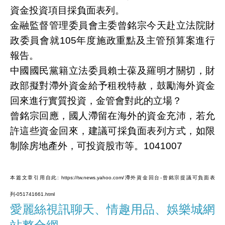
資金投資項目採負面表列。
金融監督管理委員會主委曾銘宗今天赴立法院財
政委員會就105年度施政重點及主管預算案進行
報告。
中國國民黨籍立法委員賴士葆及羅明才關切，財
政部擬對滯外資金給予租稅特赦，鼓勵海外資金
回來進行實質投資，金管會對此的立場？
曾銘宗回應，國人滯留在海外的資金充沛，若允
許這些資金回來，建議可採負面表列方式，如限
制除房地產外，可投資股市等。1041007
本篇文章引用自此: https://tw.news.yahoo.com/滯外資金回台-曾銘宗提議可負面表
列-051741661.html
愛麗絲視訊聊天、情趣用品、娛樂城網