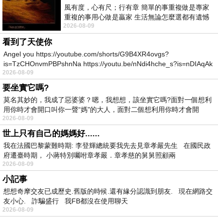
風有度，心有尺；行有章 簡單的事重複做是專家
重複的事用心做是贏家 生活無論怎麼選都有遺憾
2026-08-09
所以開心就好 生活不會辜負認真
看到了天使你
Angel you https://youtube.com/shorts/G9B4XR4ovgs?
is=TzCHOnvmPBPshnNa https://youtu.be/nNdi4hche_s?is=nDIAqAk
2026-08-09
要坐實它嗎?
莫名其妙的，我成了惡婆婆？嗯，我想想，該坐實它嗎?面對一個想利
用你時才會開口叫你一聲“媽"的大人，面對二個想利用你時才會開
2026-08-09
世上只有自己的媽媽好......
我在法國巴黎蒙難時期: 李登輝總統要我先去見章孝嚴先生 在國民政
府遷臺時期， 小蔣特別囑咐章孝嚴．章孝慈的舅舅照顧兩
2026-08-09
小記事
想想奇摩交友已成歷史.舊版的時候.還有緣分認識到朋友. 現在網路交
友小心. 詐騙盛行 我FB都沒在使用聊天
2026-08-09