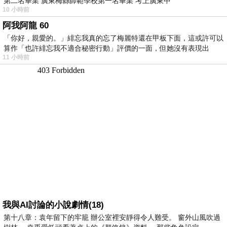
第二名畢業 廣東梅縣師範學校第一名畢業 考上廣東中
10 小時前
阿我阿龍 60
「你好，親愛的。」緋忘我真的忘了梅麗特還在甲板下面，這或許可以
算作「也許緋忘我不適合秘密行動」評價的一面，但她沒有表現出
11 小時前
我與AI討論的小說劇情(18)
第十八章：袁年留下的牢籠 辦公室裡安靜得令人難受。 窗外山風吹過