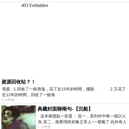
資源回收站？！
母親 : 1.回收了一個酒鬼，花了近15年的時間，擺脫... 2.又花了
近12年的時間，回收了一個海
6 小時前
典藏封面聊兩句-【沉船】
這本兩賣點一彩蛋： 其一，系列作中唯一探討人
魚 其二，衛斯理終於像正常人──發瘋了 此外有人
7 小時前
在南極打死北極熊（@《地心