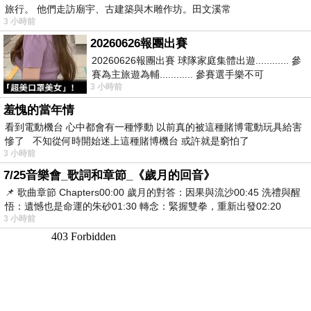
旅行。 他們走訪廟宇、古建築與木雕作坊。田文溪常
3 小時前
20260626報團出賽
20260626報團出賽 球隊家庭集體出遊............ 參
賽為主旅遊為輔............ 參賽選手樂不可
3 小時前
支............ 賽前旅遊
羞愧的當年情
看到電動機台 心中都會有一種悸動 以前真的被這種賭博電動玩具給害
慘了 不知從何時開始迷上這種賭博機台 或許就是窮怕了
3 小時前
7/25音樂會_歌詞和章節_《歲月的回音》
📌 歌曲章節 Chapters00:00​ 歲月的對答：因果與流沙00:45​ 洗禮與醒
悟：遺憾也是命運的朱砂01:30​ 轉念：緊握雙拳，重新出發02:20
3 小時前