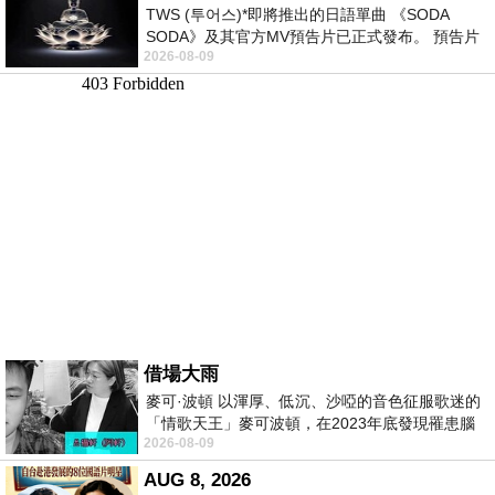
TWS (투어스)*即將推出的日語單曲 《SODA
SODA》及其官方MV預告片已正式發布。 預告片
2026-08-09
一經發布， 就引發了粉絲們對這次夏季回
借場大雨
麥可·波頓 以渾厚、低沉、沙啞的音色征服歌迷的
「情歌天王」麥可波頓，在2023年底發現罹患腦
2026-08-09
瘤「祈禱早日康復，一切都好」。
AUG 8, 2026