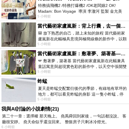
特務搞飛機2 /特務打爆機2 /OK老闆娘2 OK!
Madam: Bon Voyage 導演 李澈河 監製 金允美
5 小時前
劇本 申鉉成 主演 嚴正化 朴誠雄
當代藝術家盧嵐新：背上行囊，去一個沒有人認識你的地方——看風景，也遇見渴望出發的自己
🎒 放下熟悉的自己，踏上未知的旅程 當代藝術家
盧嵐新在此幅極具意境與極簡線條的新作中，以顆
5 小時前
粒感豐富的灰綠粗糙背景，搭配凝練且具
當代藝術家盧嵐新：敷著夢、築著基——讓筆觸成為存在過的證據，將相遇的溫度熔鑄成新的模樣
🪽 敷著夢，築著基 當代藝術家盧嵐新在此幅兼具
童話寓意與超現實色彩的新作中，以天空中張開雙
5 小時前
翼的神聖形象與地面上聚集的人群對話，
蚱蜢
夏天是蚱蜢交配繁衍後代的季節，有綠地有草坪的
地方，都可以看見蚱蜢的身影 這一隻小蚱蜢，停
5 小時前
在車頂上，怎麼樣小心驅趕，都無動
我與AI討論的小說劇情(21)
第二十一章：選擇權 那天晚上。 堯禹舜回到家後，一句話都沒說。 客
廳很安靜。 堯天命似乎還沒回來。 整個房子只剩冰冷燈光。
6 小時前