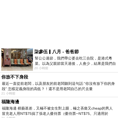
柒參伍▎八月 - 爸爸節
幫公公過節，我們帶公婆去吃三合院，是港式粵
菜。以為父親節當天過後，人會少，結果是我們自
20 小時前
己想多了。人陸續地進，滿滿都是人，個人
你放不下身段
最近一直從前老闆，以及朋友的前老闆聽到這句話:“你沒有放下你的身
段” 怎樣定義身段的高低？！還不是用老闆自己的尺去量
21 小時前
福隆海邊
福隆海邊 棋藝甚差，又極不被女生對上眼，極之吝嗇又cheap的男人
冒充老人用NT$75搞了張老人優待票（優待票─NT$75。只適用於