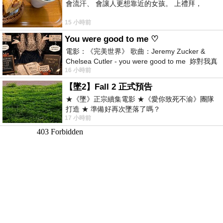
會流汗、 會讓人更想靠近的女孩。 上禮拜，
15 小時前
You were good to me ♡
電影：《完美世界》 歌曲：Jeremy Zucker &
Chelsea Cutler - you were good to me 妳對我真
16 小時前
好 因
【墜2】Fall 2 正式預告
★《墜》正宗續集電影 ★《愛你致死不渝》團隊
打造 ★ 準備好再次墜落了嗎？
17 小時前