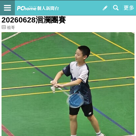
我的
最新文章
20260628洄瀾團賽
祖哥