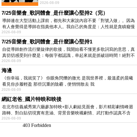
2026-08-09
No》即為其中之一，在告示牌百大單曲
7/25音樂會_歌詞體會_是什麼讓心堅持2（完）
導師連在大型活動上課前，都先和大家說內容不要「對號入做」。因為
有人會覺得是導師在指責他本人。我自己的角度是：人性就是貪瞋癡慢
2026-08-09
7/25音樂會_歌詞體會_是什麼讓心堅持1
自從導師創作流行樂旋律的歌後，我開始看不懂更多歌詞寫的意思，真
真切切感受到什麼是：每個字都認識，串起來就是抓破頭時間！絕對不
2026-08-09
海邊
《你幸福，我就笑了》 你眼角閃爍的微光 是我世界裡，最溫柔的晨曦
看見你步履輕盈 那些沉重的陰霾，便悄悄散去 我
2026-08-09
網紅老爸_國片特映和映後
在北市信義威秀第六廳參加特映+影人劇組見面會，影片精彩劇情峰迴
路轉、對白貼切現實有意涵、背景音樂映襯劇情、武打動作認真不含
2026-08-09
糊、