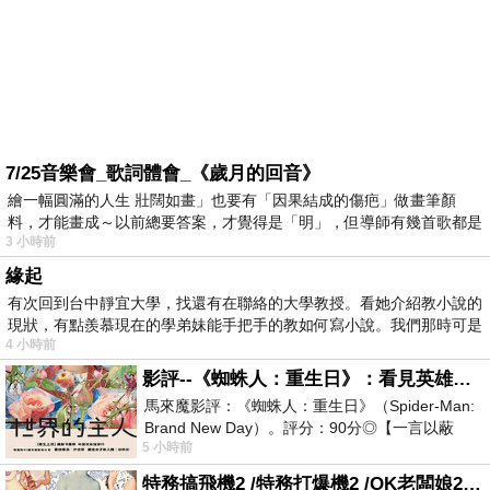
7/25音樂會_歌詞體會_《歲月的回音》
繪一幅圓滿的人生 壯闊如畫」也要有「因果結成的傷疤」做畫筆顏
料，才能畫成～以前總要答案，才覺得是「明」，但導師有幾首歌都是
3 小時前
在教
緣起
有次回到台中靜宜大學，找還有在聯絡的大學教授。看她介紹教小說的
現狀，有點羨慕現在的學弟妹能手把手的教如何寫小說。我們那時可是
4 小時前
影評--《蜘蛛人：重生日》：看見英雄的孤獨與重生
馬來魔影評：《蜘蛛人：重生日》（Spider-Man:
Brand New Day）。評分：90分◎【一言以蔽
5 小時前
之】：一個失去一切的英雄，學會放下孤獨、
特務搞飛機2 /特務打爆機2 /OK老闆娘2 OK! Madam: Bon Voyage