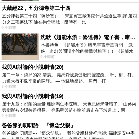
大藏經22，五分律卷第二十四
五分律卷第二十四（彌沙塞） 宋罽賓三藏佛陀什共竺道生等 譯 第四
分之二羯磨法下 佛在拘舍彌城，爾時有一比
9 小時前
沈默《超能水滸：魯達傳》電子書，暗黑宇宙新章，一一五年八月璀璨上架！
本書特色 《超能水滸》暗黑宇宙新章再開！ 武
俠、奇幻與間諜小說的撞擊與相容！！ 《超能水
9 小時前
滸》系列第四部變幻登場
我與AI討論的小說劇情(20)
第二十章：燒掉的家 清晨。 堯禹舜被急促敲門聲驚醒。 砰、砰、砰。
力道大得不像平常的陳靜。 — 他猛地坐起。 房門一打
9 小時前
我與AI討論的小說劇情(19)
第十九章：忍耐的重量 離開鳴仁學院時。 天色已經漸漸暗了。 山路兩
旁樹影被夕陽拉得很長。 堯禹舜與苗心喻並肩走在下坡道上，兩
9 小時前
爸爸節的叨叨語---『懷念父親』
爸爸節的叨叨語---『懷念父親』 我的父親林建祥老師: 福建詔安中學