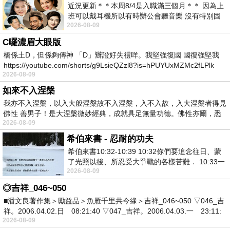
近況更新＊＊本周8/4是入職滿三個月＊＊ 因為上
班可以戴耳機所以有時辦公會聽音樂 沒有特別固
2026-08-09
定哪天但就是一周某一天會固定聽'90
C囉濃眉大眼版
橋係土D，但係夠傳神 「D」辦證好失禮咩。我堅強復國 國復強堅我
https://youtube.com/shorts/g9LsieQZzl8?is=hPUYUxMZMc2fLPlk
2026-08-09
如來不入涅槃
我亦不入涅槃，以入大般涅槃故不入涅槃，入不入故，入大涅槃者得見
佛性 善男子！是大涅槃微妙經典，成就具足無量功德。佛性亦爾，悉
2026-08-09
希伯來書 - 忍耐的功夫
希伯來書10:32-10:39 10:32你們要追念往日、蒙
了光照以後、所忍受大爭戰的各樣苦難． 10:33一
2026-08-09
面被毀謗、遭患難、成了戲景、叫眾人
◎吉祥_046~050
■潘文良著作集＞勵益品＞魚雁千里共今緣＞吉祥_046~050 ▽046_吉
祥。2006.04.02.日 08:21:40 ▽047_吉祥。2006.04.03.一 23:11:
2026-08-09