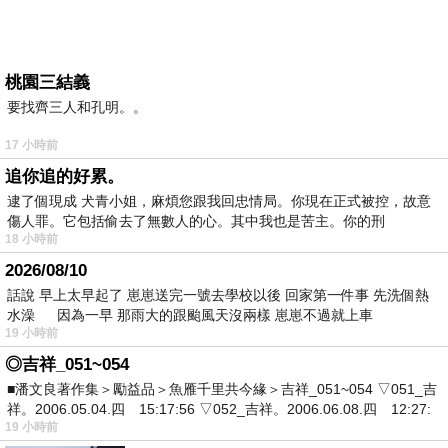
桃園三結義
要找齊三人和孔明。。
17 小時前
追你追的好累。
逮了個現成 犬青小姐，麻煩您跟我回忠情局。你現在正式被控，故意
傷人罪。它包括偷去了無數人的心。其中我也是苦主。你的刑
18 小時前
2026/08/10
話說 早上太早起了 崽崽送完一號去學校以後 回家第一件事 先洗個熱
水澡 因為一早 那雨大的跟颱風天沒兩樣 崽崽不過就上車
19 小時前
◎吉祥_051~054
■潘文良著作集＞勵益品＞魚雁千里共今緣＞吉祥_051~054 ▽051_吉
祥。2006.05.04.四 15:17:56 ▽052_吉祥。2006.06.08.四 12:27:
19 小時前