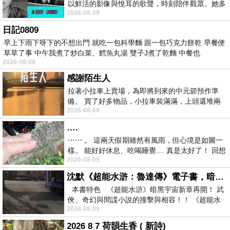
以鮮活的影像與悅耳的歌聲，時刻陪伴觀眾。她多
2026-08-09
才多藝、陽光開朗的形象，不僅保留在電影
日記0809
早上下雨下呀下的不想出門 就吃一包科學麵 跟一包巧克力餅乾 早餐便
草草了事 中午我煮了炒白菜、鱈魚丸湯 雙子J煮了乾麵 中餐也
2026-08-09
感謝陌生人
拉著小拉車上賣場，為即將到來的中元節預作準
備。 買了好多物品，小拉車裝滿滿，上頭還堆兩
2026-08-09
紙箱。 雖辛苦了點，這點程度我一個人搬
….
⋯⋯ 。 這兩天假期雖然有風雨，但心境是如圖一
樣。 能好好休息、吃喝睡覺.... 真是太好了！ 回想
2026-08-09
起來，以前根本就很難有這
沈默《超能水滸：魯達傳》電子書，暗黑宇宙新章，一一五年八月璀璨上架！
本書特色 《超能水滸》暗黑宇宙新章再開！ 武
俠、奇幻與間諜小說的撞擊與相容！！ 《超能水
2026-08-09
滸》系列第四部
2026 8 7 荷韻生香 ( 新詩)