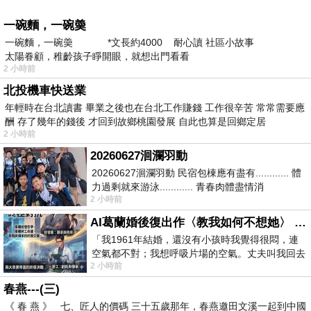
一碗麵，一碗羮
一碗麵，一碗羮 *文長約4000 耐心讀 社區小故事
太陽眷顧，稚齡孩子睜開眼，就想出門看看
2 小時前
北投機車快送業
年輕時在台北讀書 畢業之後也在台北工作賺錢 工作很辛苦 常常需要應
酬 存了幾年的錢後 才回到故鄉桃園發展 自此也算是回鄉定居
2 小時前
20260627洄瀾羽動
20260627洄瀾羽動 民宿包棟應有盡有............ 體
力過剩就來游泳............ 青春肉體盡情消
2 小時前
磨............ 晚餐不必
AI葛蘭婚後復出作〈教我如何不想她〉 #戀上老電影 #葛蘭 #粟子
「我1961年結婚，還沒有小孩時我覺得很悶，連
空氣都不對；我想呼吸片場的空氣。丈夫叫我回去
2 小時前
試試看……拍了〈教我如何不想她〉（1963
春燕---(三)
《 春 燕 》 七、匠人的價碼 三十五歲那年，春燕邀田文溪一起到中國