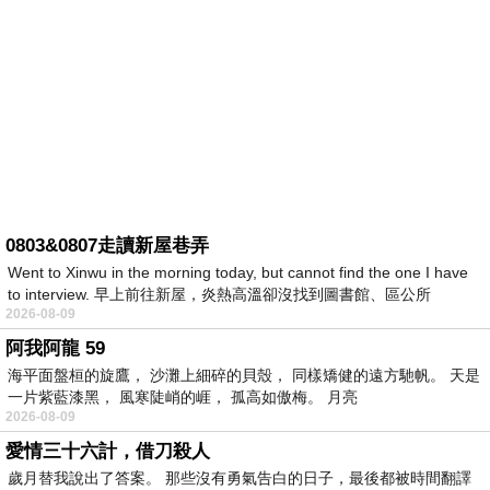
0803&0807走讀新屋巷弄
Went to Xinwu in the morning today, but cannot find the one I have
to interview. 早上前往新屋，炎熱高溫卻沒找到圖書館、區公所
2026-08-09
阿我阿龍 59
海平面盤桓的旋鷹， 沙灘上細碎的貝殼， 同樣矯健的遠方馳帆。 天是
一片紫藍漆黑， 風寒陡峭的崕， 孤高如傲梅。 月亮
2026-08-09
愛情三十六計，借刀殺人
歲月替我說出了答案。 那些沒有勇氣告白的日子，最後都被時間翻譯