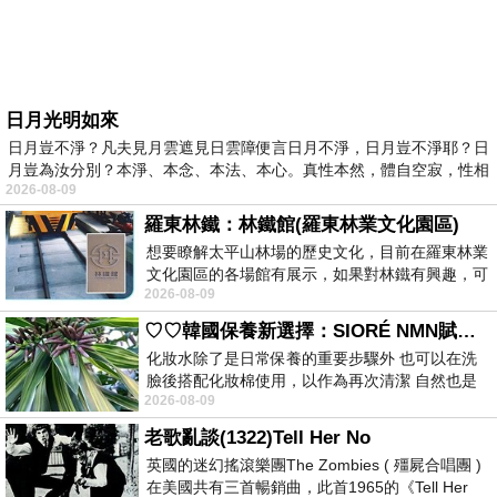
日月光明如來
日月豈不淨？凡夫見月雲遮見日雲障便言日月不淨，日月豈不淨耶？日
月豈為汝分別？本淨、本念、本法、本心。真性本然，體自空寂，性相
2026-08-09
羅東林鐵：林鐵館(羅東林業文化園區)
想要瞭解太平山林場的歷史文化，目前在羅東林業
文化園區的各場館有展示，如果對林鐵有興趣，可
2026-08-09
以到林鐵館。 這裡展示從山下
♡♡韓國保養新選擇：SIORÉ NMN賦活泡泡化妝水♡♡
化妝水除了是日常保養的重要步驟外 也可以在洗
臉後搭配化妝棉使用，以作為再次清潔 自然也是
2026-08-09
我的保養必備品項 不過，我對於化妝
老歌亂談(1322)Tell Her No
英國的迷幻搖滾樂團The Zombies ( 殭屍合唱團 )
在美國共有三首暢銷曲，此首1965的《Tell Her