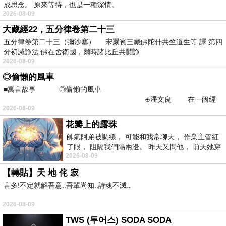
成思念。 原來等待，也是一種深情。
2026-08-09
大藏經22，五分律卷第二十三
五分律卷第二十三（彌沙塞） 宋罽賓三藏佛陀什共竺道生等 譯 第四
分初滅諍法 佛在舍衛國，爾時諸比丘共鬪諍
2026-08-09
◎偷懶的風車
■寓言故事 ◎偷懶的風車
⊕潘文良 在一個經
2026-08-09
常颳風的山丘上—&m
花瓣上的露珠
帥氣阿弟被調線， 可能和我常聊天， 作業主管紅
了眼， 阻隔我們隔兩邊。 昨天又問他， 前天她穿
2026-08-09
什麼顏色衣服， 不經
【轉貼】天 地 侘 寂
言多!不定就解吾意..吾輩尚知..詩魂不滅..
2026-08-09
TWS (투어스) SODA SODA