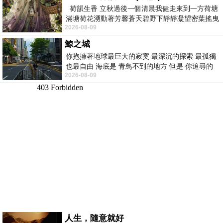
荷韻生香 立秋過後一個清晨我健走來到一方荷塘
滿塘荷花湧動著芳馨蒼天碧野下靜靜凝望密葉搖曳
2026-08-09
幽泉中復有蛙鳴嘓嘓水波裡搖曳
鯨之城
你抱擁著地球最巨大的寂寞 最深沉的探索 最孤獨
也最自由 海底是 青鳥不到的地方 但是 你追尋的
2026-08-09
幸福 可以比珍珠更
人生，隨意就好