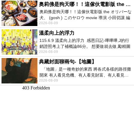
奥莉佛是狗天哪！！這傢伙電影版 the オリバーな犬、 (gosh ) このヤロウ movie
奥莉佛是狗天哪！！這傢伙電影版 the オリバーな
犬、 (gosh ) このヤロウ movie 導演 小田切讓 編
2026-08-09
劇: 小田切讓 主演: 小田切讓
溫柔向上的浮力
115.6.9 溫柔向上的浮力 感恩日記-嗶嗶嗶,J的行
銷證照考上了補概論86分。 想要做就去做,勵精圖
2026-08-09
治大成功,也是表法,堅持和努力
典藏封面聊兩句-【地圖】
「地圖」是一種奇妙的東西 將各式各樣的路徑攤
開來 有人看見危機、有人看見財富、有人看見…
2026-08-09
從中可以發掘出不同的