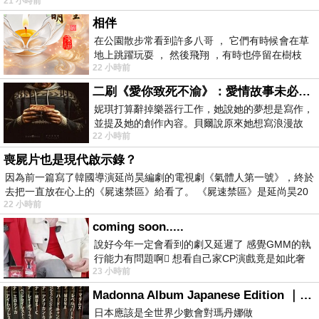
21 小時前
相伴
在公園散步常看到許多八哥 ， 它們有時候會在草
地上跳躍玩耍 ， 然後飛翔 ，有時也停留在樹枝
22 小時前
上，它們身軀是咖啡色的，鳥喙是黃色
二刷《愛你致死不渝》：愛情故事未必是浪漫故事
妮琪打算辭掉樂器行工作，她說她的夢想是寫作，
並提及她的創作內容。貝爾說原來她想寫浪漫故
22 小時前
事，妮琪回應：「不是浪漫故事，是愛情
喪屍片也是現代啟示錄？
因為前一篇寫了韓國導演延尚昊編劇的電視劇《氣體人第一號》，終於
去把一直放在心上的《屍速禁區》給看了。 《屍速禁區》是延尚昊20
22 小時前
coming soon.....
說好今年一定會看到的劇又延遲了 感覺GMM的執
行能力有問題啊🫩 想看自己家CP演戲竟是如此奢
23 小時前
侈的事 GMM你說看看啊😑 先把劇放
Madonna Album Japanese Edition ｜瑪丹娜專輯們2026年日本版重發系列
日本應該是全世界少數會對瑪丹娜做