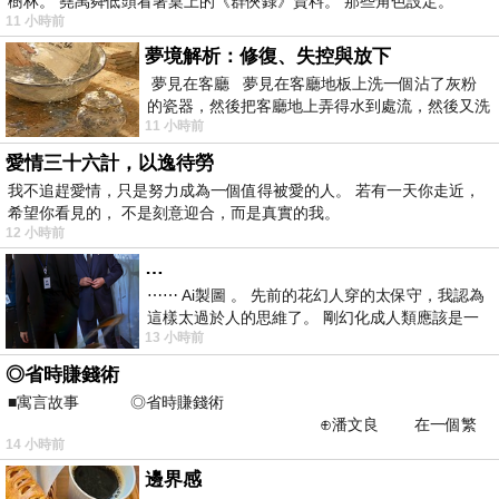
樹林。 堯禹舜低頭看著桌上的《群俠錄》資料。 那些角色設定。
11 小時前
夢境解析：修復、失控與放下
夢見在客廳 夢見在客廳地板上洗一個沾了灰粉
的瓷器，然後把客廳地上弄得水到處流，然後又洗
11 小時前
一頂棒球潮帽，後來發現帽
愛情三十六計，以逸待勞
我不追趕愛情，只是努力成為一個值得被愛的人。 若有一天你走近，
希望你看見的， 不是刻意迎合，而是真實的我。
12 小時前
…
⋯⋯ Ai製圖 。 先前的花幻人穿的太保守，我認為
這樣太過於人的思維了。 剛幻化成人類應該是一
13 小時前
絲不掛吧？ 當然這樣是創不出
◎省時賺錢術
■寓言故事 ◎省時賺錢術
⊕潘文良 在一個繁
14 小時前
華的商業街上，有兩家傳統
邊界感