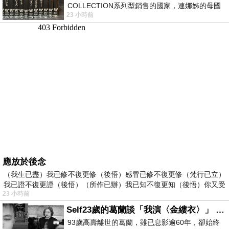
COLLECTION系列型銷售的國家，連娜姊的母國
23 小時前
美國都沒對她這樣過，這全拜在他們到現在唱片
應放於後念
（我生已盡）我已修不復更修（後悟）感冒已修不復更修（梵行已立）
我已證不復更證（後悟）（所作已辦）我已知不復更知（後悟）你又受
23 小時前
Self23歲的葛蘭談「我演〈金縷衣〉」 #戀上老電影 #粟子 #葛蘭
93歲高壽離世的葛蘭，雖已息影逾60年，卻始終