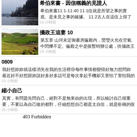
希伯來書 - 因信稱義的見證人
希伯來書11:1-11:40 11:1信就是所望之事的實
底、是未見之事的確據。 11:2古人在這信上得了
19 小時前
美好的證據。 11:3我們因着信、就知道
攝政王追妻 10
第五章 山河未定御書房偏殿內，熒瑩火光在空氣
中閃爍不定。偏殿之中是個暫時辦公處，供攝政王
19 小時前
於皇宮內廷裡處理公務已然很多年。房內
0809
我好想妳妳就這樣消失在我的生活裡😢每件事情都變得好無力想問妳
最近好不好想跟妳說好多好多話可是每次拿起手機卻又害怕了害怕我的
19 小時前
出現
縮小自己
其實，有問題先問自己，絕對不是無來由的出現，所以檢討自己很重
要，不要以為自己做的都對，仔細想想自己都是太自信，就是俗稱的假
20 小時前