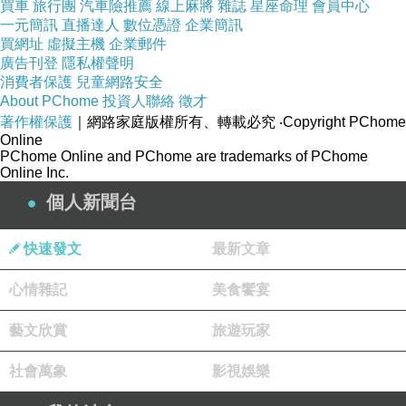
買車
旅行團
汽車險推薦
線上麻將
雜誌
星座命理
會員中心
一元簡訊
直播達人
數位憑證
企業簡訊
買網址
虛擬主機
企業郵件
廣告刊登
隱私權聲明
消費者保護
兒童網路安全
About PChome
投資人聯絡
徵才
著作權保護
｜網路家庭版權所有、轉載必究
‧Copyright PChome
Online
PChome Online and PChome are trademarks of PChome
Online Inc.
個人新聞台
快速發文
最新文章
心情雜記
美食饗宴
藝文欣賞
旅遊玩家
社會萬象
影視娛樂