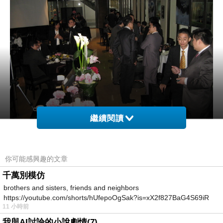
繼續閱讀
中人商匯總經理林志沛致詞後合影紀念
你可能感興趣的文章
、現場名人
千萬別模仿
聚集而適時交換了20張珍貴名片收穫滿滿！
brothers and sisters, friends and neighbors
https://youtube.com/shorts/hUfepoOgSak?is=xX2f827BaG4S69iR
11 小時前
https
我與AI討論的小說劇情(7)