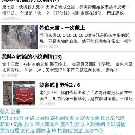
第七章：俠與殺人兇手 天堂公會成立後，堯禹舜開始越來越常思考一
個問題。 什麼是「俠」？ 《群俠錄》裡到處都在談俠。 門派講俠
2026-08-05
希伯來書 - 一次獻上
希伯來書10:1-10:18 10:1律法既是將來美事的影
兒、不是本物的真像、總不能藉着每年常獻一樣的
2026-08-05
祭物、叫那近前來的人得以完全。 10
我與AI討論的小說劇情(13)
第十三章：被扭曲的真相 那天晚上。 堯禹舜又回到了夢境。 白色荒原
依舊寂靜。 但這一次，天空漂浮的不再只是玩家名字。 還多了
10 小時前
柒參貳▎老宅2 / 6
接著晚上參加位於武昌街的一場糖尿病健康講座
老宅2 / 6 - 你們帶我出來了「妳為什麼把我留在裡
面？」那句話像一根冰刺，懸在群組頂端。三樓死
也收穫不少！
20 小時前
死盯著照片裡的人。那個人確實站在
登入
註冊
PChome首頁
線上購物
24h購物
書店
露天拍賣
比比昂代購
新聞
/
氣象
股市
個人新聞台
廣告刊登
加入聯播網
全球購物
買賣租屋
支付連
國際連
Pi 拍錢包
旅遊
服務中心