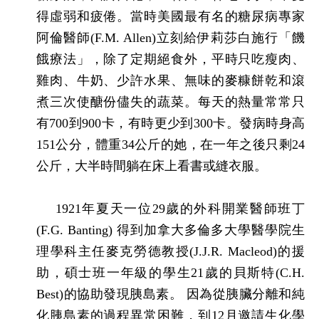
得虛弱和疲倦。當時美國最有名的糖尿病專
家
阿倫
醫師
(F.M. Allen)
立刻給伊莉莎白施行「饑
餓療法」，除了定期絕食外，平時只吃瘦肉、
雞肉、牛奶、少許水果、無味的麥糠餅乾和滾
煮三次使醣份儘失的蔬菜。每天的熱量常常只
有
700
到
900
卡，有時更少到
300
卡。發病時身高
151
公分，體重
34
公斤的她，在一年之後只剩
24
公斤，大半時間躺在床上看書或縫衣服。
1921
年夏天一位
29
歲的外科開業醫師班丁
(F.G. Banting)
得到加拿大多倫多大學醫學院生
理學科主任麥克
勞德
教授
(J.J.R. Macleod)
的援
助，碩士班一年級的學生
21
歲的貝斯特
(C.H.
Best)
的協助發現胰島素。 因為從胰臟分離和純
化胰島素的過程異常困難，到
12
月邀請生化學