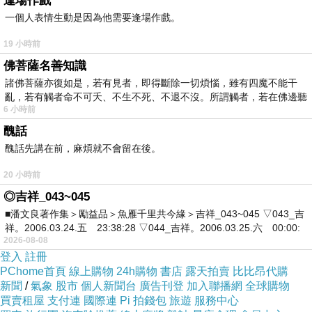
逢場作戲
一個人表情生動是因為他需要逢場作戲。
能行走，呼吸，消化及心血管系統尚可」。
19 小時前
班丁
醫師馬上開始使用胰島素治療，一星期
佛菩薩名善知識
之後每日飲食熱量從
889
卡增加到
1220
卡，再過
諸佛菩薩亦復如是，若有見者，即得斷除一切煩惱，雖有四魔不能干
亂，若有觸者命不可夭、不生不死、不退不沒。所謂觸者，若在佛邊聽
一星期增加到
2200
到
2400
卡，在
5
個星期內體重
6 小時前
受
將近增加
5
公斤。她在給母親的信中寫道
:
「我敢
醜話
說你會以為這是一則編造的故事
….
大家都說我
醜話先講在前，麻煩就不會留在後。
看起來完全不一樣
….
我的體力和體重似乎每小
20 小時前
時都在增加中
…..
這真是一個奇蹟
….
班丁
醫師帶
◎吉祥_043~045
世界各地的醫師來多倫多看我，讓他們自己親
■潘文良著作集＞勵益品＞魚雁千里共今緣＞吉祥_043~045 ▽043_吉
眼看這驚奇的發明帶來的效果，我真希望你能
祥。2006.03.24.五 23:38:28 ▽044_吉祥。2006.03.25.六 00:00:
2026-08-08
看到他們翻閱我的病歷時臉部的表情，他們對
登入
註冊
我的進步多麼的驚訝
…
」。
PChome首頁
線上購物
24h購物
書店
露天拍賣
比比昂代購
新聞
/
氣象
股市
個人新聞台
廣告刊登
加入聯播網
全球購物
買賣租屋
支付連
國際連
Pi 拍錢包
旅遊
服務中心
伊莉莎白在
1929
年從伯納學院畢業，翌年和