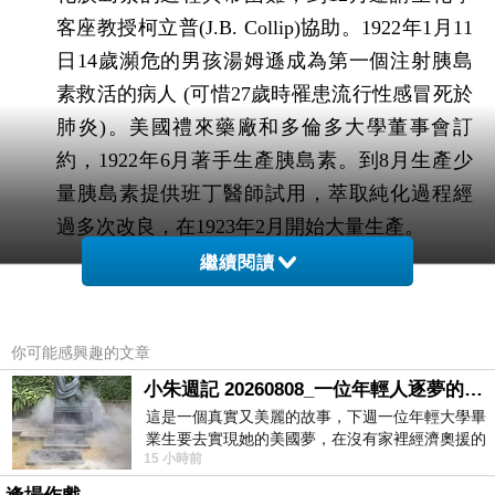
客座教授柯立普
(J.B. Collip)
協助。
1922
年
1
月
11
日
14
歲瀕危的男孩湯姆遜成為第一個注射胰島
素救活的病人
(
可惜
27
歲時罹患流行性感冒死於
肺炎
)
。美國禮來藥廠和多倫多大學董事會訂
約，
1922
年
6
月著手生產胰島素。到
8
月生產少
量胰島素提供
班丁
醫師試用，萃取純化過程經
過多次改良，在
1923
年
2
月開始大量生產。
繼續閱讀
經過阿倫醫師的推薦，
1922
年
8
月
16
日
在死亡
邊緣徘徊的
15
歲的伊莉莎白
‧
休斯由母親和護士
你可能感興趣的文章
陪同前往多倫多見
班丁
醫師。檢查
後班丁
醫師
小朱週記 20260808_一位年輕人逐夢的真實故事
在病歷上這樣寫
:
「體重
20.5
公斤，身高
152
公
這是一個真實又美麗的故事，下週一位年輕大學畢
分，病人極端消瘦，腳踝稍腫，皮膚乾裂，頭
業生要去實現她的美國夢，在沒有家裡經濟奧援的
髮細脆，腹部突出，肩部下垂，肌肉極端萎
15 小時前
情況下，靠著自我努力工作累積出國基
縮，皮下組織幾乎全部消失，她虛弱的幾乎不