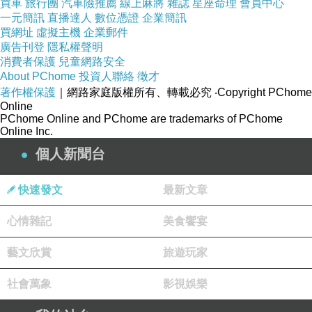
買車
旅行團
汽車險推薦
線上麻將
雜誌
星座命理
會員中心
一元簡訊
直播達人
數位憑證
企業簡訊
一位年輕的律師結婚。每天注射胰島素，過健
買網址
虛擬主機
企業郵件
康正常的生活，她前後生了三個小孩。
1980
年
廣告刊登
隱私權聲明
夏天仍舊耳聰目明，前往中國大陸從事為期六
消費者保護
兒童網路安全
About PChome
投資人聯絡
徵才
週的旅遊。
1981
年
4
月
25
日
突然因心臟病發作去
著作權保護
｜網路家庭版權所有、轉載必究
‧Copyright PChome
世，享年
73
歲。
Online
PChome Online and PChome are trademarks of PChome
Online Inc.
1923
年
班丁
醫師和麥克
勞德
教授接受生理學
個人新聞台
與醫學的諾貝爾獎， 班丁醫師將他所得獎金的
一半送給協助他的學生貝斯特，而麥克勞德教授
快速發文
最新文章
也將一半送給柯立普教授。
心情雜記
美食饗宴
1941
年2
月20
日
班丁
醫師因飛機失事而與世長
辭，享年49
歲。
1992
年世界糖尿病聯盟為了感謝
藝文欣賞
旅遊玩家
這位糖尿病病人救命的恩人，決定每年以
班丁
醫
社會萬象
影視娛樂
師的生日
11
月
14
日
為世界糖尿病日。