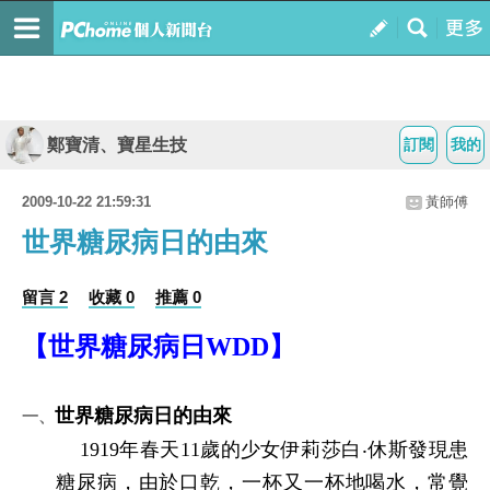
鄭寶清、寶星生技
訂閱
我的
2009-10-22 21:59:31
黃師傅
世界糖尿病日的由來
留言 2
收藏 0
推薦 0
【世界糖尿病日
WDD
】
世界糖尿病日的由來
一、
1919
年春天
11
歲的少女伊莉莎白
‧
休斯發現患
糖尿病，由於口乾，一杯又一杯地喝水，常覺